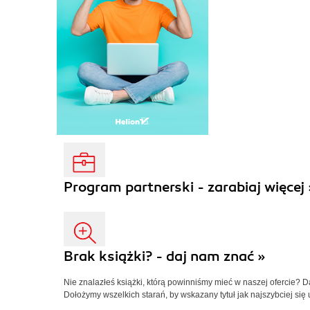
Program partnerski - zarabiaj więcej 
Brak książki? - daj nam znać »
Nie znalazłeś książki, którą powinniśmy mieć w naszej ofercie? 
Dołożymy wszelkich starań, by wskazany tytuł jak najszybciej się 