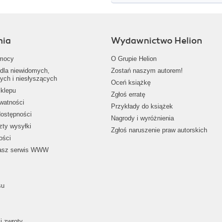
nia
Wydawnictwo Helion
mocy
O Grupie Helion
dla niewidomych,
Zostań naszym autorem!
ych i niesłyszących
Oceń książkę
klepu
Zgłoś erratę
ywatności
Przykłady do książek
dostępności
Nagrody i wyróżnienia
zty wysyłki
Zgłoś naruszenie praw autorskich
ości
nasz serwis WWW
su
i zwroty