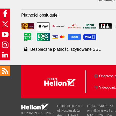
Płatności obsługuje:
Bezpieczne płatności szyfrowane SSL
Onepress.p
Videopoint.
Helion.pl sp. z o.o.
tel. (32) 230-98-63
ul. Kościuszki 1c
e-mail:
[wyświetl ema
© Helion.pl 1991-2026
44-100 Gliwice
NIP: 6312636254