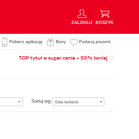
ZALOGUJ
KOSZYK
Pobierz aplikację
Bony
Podaruj prezent
TOP tytuł w super cenie » 50% taniej
Data wydania
Sortuj wg:
Data wydania