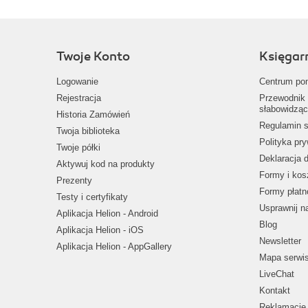
Twoje Konto
Księgar
Logowanie
Centrum po
Rejestracja
Przewodnik 
słabowidząc
Historia Zamówień
Regulamin s
Twoja biblioteka
Polityka pr
Twoje półki
Deklaracja 
Aktywuj kod na produkty
Formy i kos
Prezenty
Formy płatn
Testy i certyfikaty
Usprawnij 
Aplikacja Helion - Android
Blog
Aplikacja Helion - iOS
Newsletter
Aplikacja Helion - AppGallery
Mapa serwi
LiveChat
Kontakt
Reklamacje 