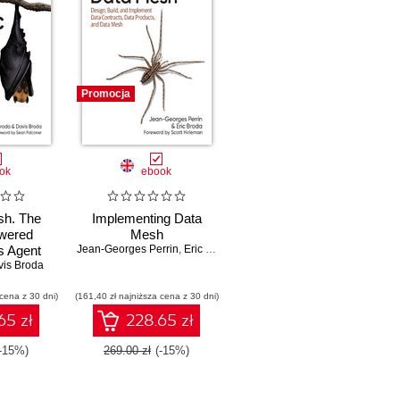
Promocja
ok
ebook
sh. The
Implementing Data
wered
Mesh
 Agent
Jean-Georges Perrin
,
Eric Broda
tem
vis Broda
 cena z 30 dni)
(161,40 zł najniższa cena z 30 dni)
65 zł
228.65 zł
(-15%)
269.00 zł
(-15%)