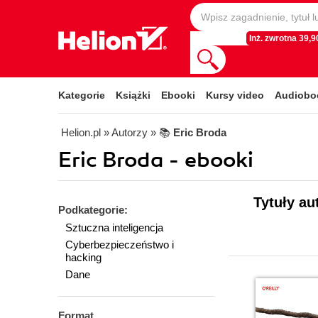
Inż. zwrotna 39,90
Kategorie
Książki
Ebooki
Kursy video
Audiobo
Helion.pl
» Autorzy
» 📚
Eric Broda
Eric Broda - ebooki
Tytuły au
Podkategorie:
Sztuczna inteligencja
Cyberbezpieczeństwo i
hacking
Dane
Format