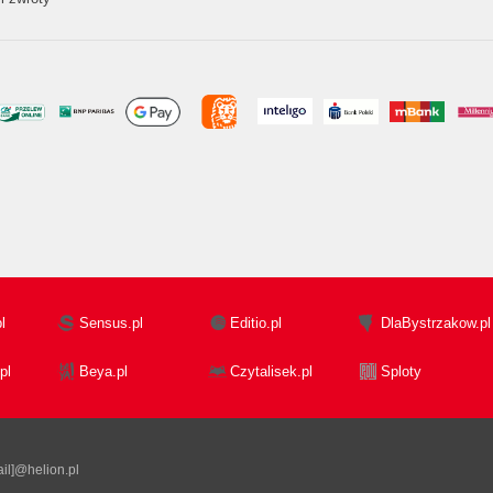
l
Sensus.pl
Editio.pl
DlaBystrzakow.pl
pl
Beya.pl
Czytalisek.pl
Sploty
il]@helion.pl