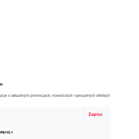
»
macje o aktualnych promocjach, nowościach i specjalnych ofertach
Zapisz
il informacje o zniżkach, promocjach
więcej »