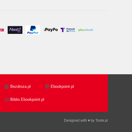
Bezdroza.pl
Ebookpoint.pl
Biblio.Ebookpoint.pl
Designed with ♥ by
Tonik.pl