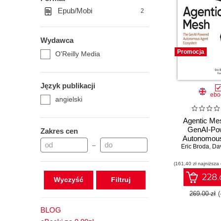
Epub/Mobi
2
Wydawca
Promocja
O'Reilly Media
Język publikacji
ebo
angielski
Agentic Me
GenAI-Po
Zakres cen
Autonomous
–
Eric Broda
Ecosys
,
Da
(161,40 zł najniższa
228.
Wyczyść
269.00 zł
BLOG