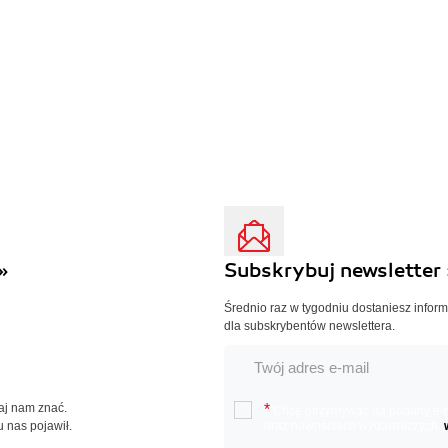
»
Subskrybuj newsletter 
Średnio raz w tygodniu dostaniesz infor
dla subskrybentów newslettera.
Daj nam znać.
*
Chcę otrzymywać na podany e-ma
u nas pojawił.
oraz nowościach wydawniczych.