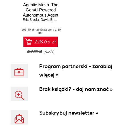
Agentic Mesh. The
GenAI-Powered
Autonomous Agent
Eric Broda
Ecosystem
,
Davis Broda
(161,40 zł najniższa cena z 30
dni)
228.65 zł
269.00 zł
(-15%)
Program partnerski - zarabiaj
więcej »
Brak książki? - daj nam znać »
Subskrybuj newsletter »