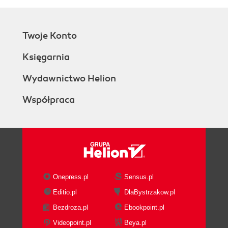
Twoje Konto
Księgarnia
Wydawnictwo Helion
Współpraca
Onepress.pl
Sensus.pl
Editio.pl
DlaBystrzakow.pl
Bezdroza.pl
Ebookpoint.pl
Videopoint.pl
Beya.pl