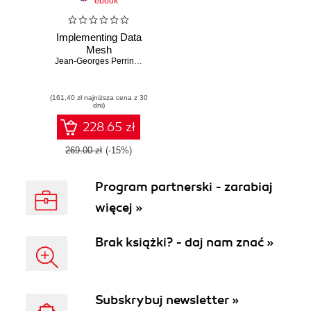
ebook
Implementing Data
Mesh
Jean-Georges Perrin
,
Eric Broda
(161,40 zł najniższa cena z 30
dni)
228.65 zł
269.00 zł
(-15%)
Program partnerski - zarabiaj
więcej »
Brak książki? - daj nam znać »
Subskrybuj newsletter »