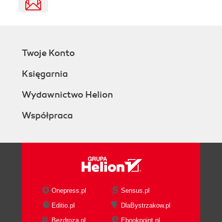
Twoje Konto
Księgarnia
Wydawnictwo Helion
Współpraca
Onepress.pl
Sensus.pl
Editio.pl
DlaBystrzakow.pl
Bezdroza.pl
Ebookpoint.pl