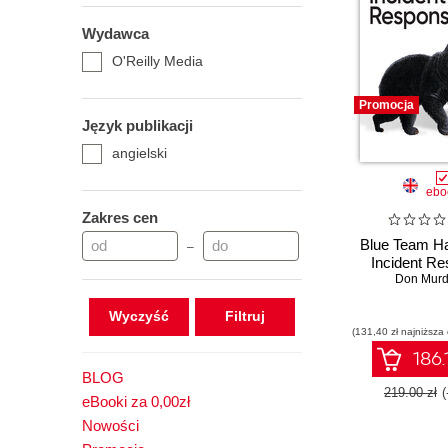
Wydawca
O'Reilly Media
Promocja
Język publikacji
angielski
ebo
Zakres cen
Blue Team H
–
Incident R
Don Mur
Wyczyść
(131,40 zł najniższa
186.
BLOG
219.00 zł
eBooki za 0,00zł
Nowości