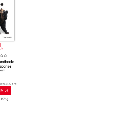
ok
andbook:
esponse
doch
 cena z 30 dni)
15 zł
(-15%)