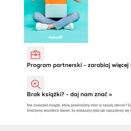
Program partnerski - zarabiaj więcej 
Brak książki? - daj nam znać »
Nie znalazłeś książki, którą powinniśmy mieć w naszej ofercie? 
Dołożymy wszelkich starań, by wskazany tytuł jak najszybciej się 