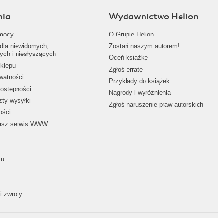
nia
Wydawnictwo Helion
mocy
O Grupie Helion
dla niewidomych,
Zostań naszym autorem!
ych i niesłyszących
Oceń książkę
klepu
Zgłoś erratę
ywatności
Przykłady do książek
dostępności
Nagrody i wyróżnienia
zty wysyłki
Zgłoś naruszenie praw autorskich
ości
nasz serwis WWW
su
i zwroty