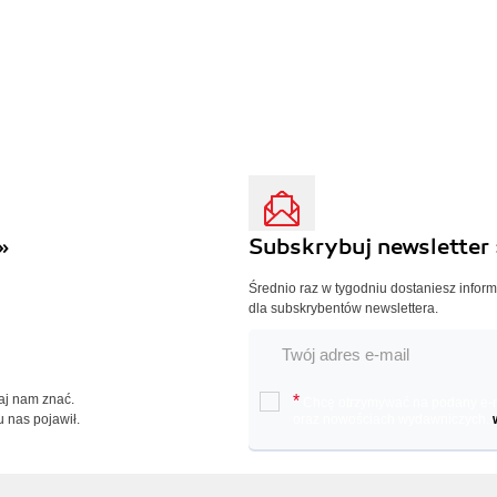
»
Subskrybuj newsletter 
Średnio raz w tygodniu dostaniesz infor
dla subskrybentów newslettera.
Daj nam znać.
*
Chcę otrzymywać na podany e-ma
u nas pojawił.
oraz nowościach wydawniczych.