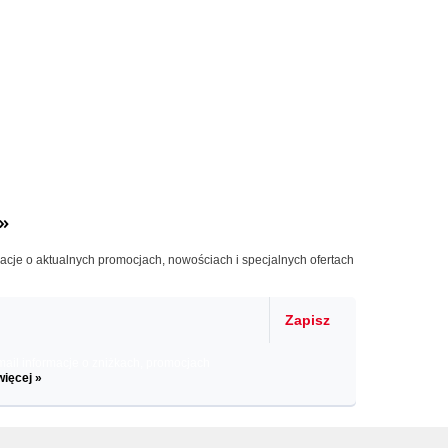
»
macje o aktualnych promocjach, nowościach i specjalnych ofertach
Zapisz
il informacje o zniżkach, promocjach
więcej »