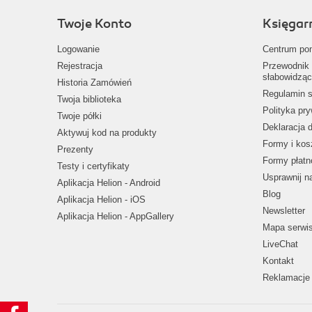
Twoje Konto
Księgar
Logowanie
Centrum po
Rejestracja
Przewodnik 
słabowidząc
Historia Zamówień
Regulamin s
Twoja biblioteka
Polityka pr
Twoje półki
Deklaracja 
Aktywuj kod na produkty
Formy i kos
Prezenty
Formy płatn
Testy i certyfikaty
Usprawnij 
Aplikacja Helion - Android
Blog
Aplikacja Helion - iOS
Newsletter
Aplikacja Helion - AppGallery
Mapa serwi
LiveChat
Kontakt
Reklamacje 