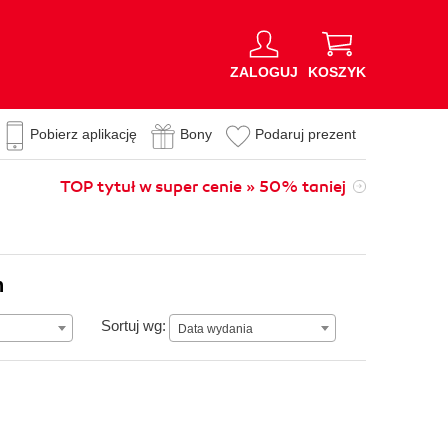
ZALOGUJ
KOSZYK
Pobierz aplikację
Bony
Podaruj prezent
TOP tytuł w super cenie » 50% taniej
n
Data wydania
Sortuj wg:
Data wydania