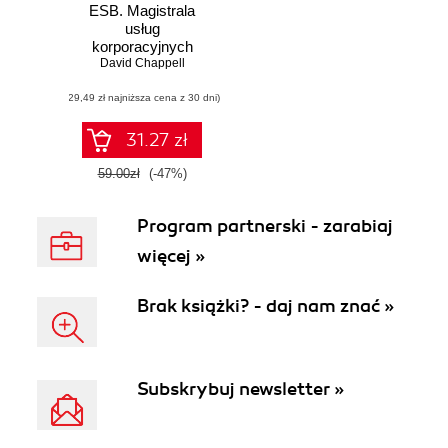
ESB. Magistrala
usług
korporacyjnych
David Chappell
(29,49 zł najniższa cena z 30 dni)
31.27 zł
59.00zł
(-47%)
Program partnerski - zarabiaj
więcej »
Brak książki? - daj nam znać »
Subskrybuj newsletter »