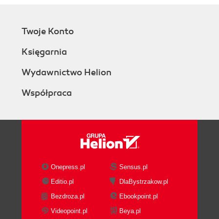
Twoje Konto
Księgarnia
Wydawnictwo Helion
Współpraca
Onepress.pl
Sensus.pl
Editio.pl
DlaBystrzakow.pl
Bezdroza.pl
Ebookpoint.pl
Videopoint.pl
Beya.pl