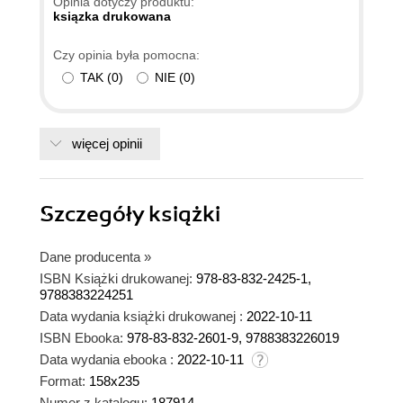
Opinia dotyczy produktu:
ksiązka drukowana
Czy opinia była pomocna:
TAK
(
0
)
NIE
(
0
)
więcej opinii
Szczegóły
książki
Dane producenta
»
ISBN Książki drukowanej:
978-83-832-2425-1,
9788383224251
Data wydania książki drukowanej :
2022-10-11
ISBN Ebooka:
978-83-832-2601-9, 9788383226019
Data wydania ebooka :
2022-10-11
Format:
158x235
Numer z katalogu:
187914