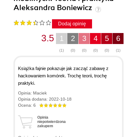
Aleksandra Boniewicz
Dodaj opinię
3.5
1
2
3
4
5
6
(1)
(0)
(0)
(0)
(0)
(1)
Książka fajnie pokazuje jak zacząć zabawę z
hackowaniem komórek. Trochę teorii, trochę
praktyki.
Opinia: Maciek
Opinia dodana: 2022-10-18
Ocena: 6
Opinia
niepotwierdzona
zakupem