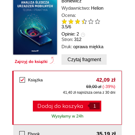
Boniewicz
Wydawnictwo:
Helion
Ocena:
3.5
/
6
Opinie:
2
Stron:
312
Druk:
oprawa miękka
Czytaj fragment
Zajrzyj do książki
42,09 zł
Książka
69,00 zł
(-39%)
41,40 zł najniższa cena z 30 dni
Dodaj do koszyka
Wysyłamy w 24h
35,19 zł
Ebook