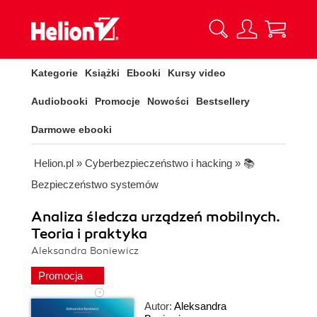
Kategorie
Książki
Ebooki
Kursy video
Audiobooki
Promocje
Nowości
Bestsellery
Darmowe ebooki
Helion.pl
»
Cyberbezpieczeństwo i hacking
»
📚
Bezpieczeństwo systemów
Analiza śledcza urządzeń mobilnych.
Teoria i praktyka
Aleksandra Boniewicz
Promocja
Autor:
Aleksandra