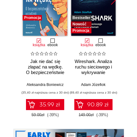
Promocja
Bestseller
Nowość
Nowość
Promocj
Promocja
książka
ebook
książka
ebook
Jak nie dać się
Wireshark. Analiza
Wazuh.
złapać na wędkę.
ruchu sieciowego i
Od in
O bezpieczeństwie
wykrywanie
pierws
urządzeń
włamań
mobilnych
Aleksandra Boniewicz
Adam Józefiok
Adam
(35,40 zł najniższa cena z 30 dni)
(89,40 zł najniższa cena z 30 dni)
(111,75 zł 
35.99 zł
90.89 zł
59.00zł
(-39%)
149.00zł
(-39%)
149.