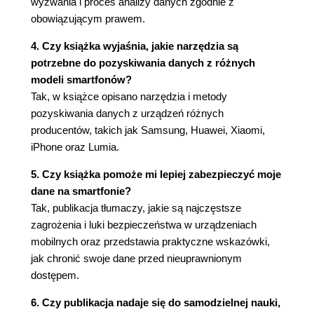
wyzwania i proces analizy danych zgodnie z
5.2.3. Próba obejścia zabezpieczeń
obowiązującym prawem.
5.3. Pozyskiwanie danych w praktyce
4. Czy książka wyjaśnia, jakie narzędzia są
5.3.1. Przygotowanie narzędzi
potrzebne do pozyskiwania danych z różnych
5.3.2. Urządzenia z rodziny Lumii
modeli smartfonów?
5.3.3. Metody korzystania z danych
Tak, w książce opisano narzędzia i metody
5.4. Podsumowanie
pozyskiwania danych z urządzeń różnych
Rozdział 6. iOS
producentów, takich jak Samsung, Huawei, Xiaomi,
6.1. Opis systemu
iPhone oraz Lumia.
6.1.1. Architektura systemu
6.1.2. System plików
5. Czy książka pomoże mi lepiej zabezpieczyć moje
6.1.3. Start systemu
dane na smartfonie?
6.1.4. Bezpieczeństwo systemu
Tak, publikacja tłumaczy, jakie są najczęstsze
6.1.5. Aplikacje systemu iOS
zagrożenia i luki bezpieczeństwa w urządzeniach
6.2. Narzędzia przydatne w pozyskiwaniu danych
mobilnych oraz przedstawia praktyczne wskazówki,
6.2.1. Na żywo
jak chronić swoje dane przed nieuprawnionym
6.2.2. Logiczne
dostępem.
6.2.3. Fizyczne
6. Czy publikacja nadaje się do samodzielnej nauki,
6.2.4. Próba obejścia zabezpieczeń