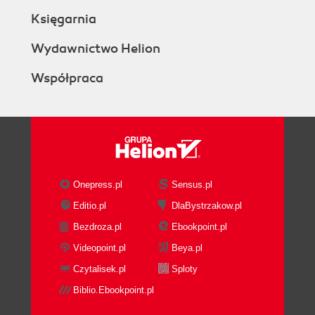
Księgarnia
Wydawnictwo Helion
Współpraca
Onepress.pl
Sensus.pl
Editio.pl
DlaBystrzakow.pl
Bezdroza.pl
Ebookpoint.pl
Videopoint.pl
Beya.pl
Czytalisek.pl
Sploty
Biblio.Ebookpoint.pl