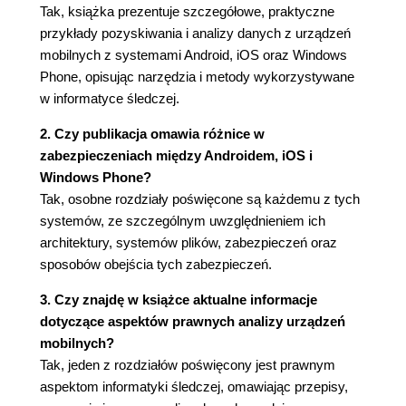
Tak, książka prezentuje szczegółowe, praktyczne
4.3.5. Urządzenia z rodziny HTC
przykłady pozyskiwania i analizy danych z urządzeń
4.3.6. Urządzenia z rodziny Samsunga
mobilnych z systemami Android, iOS oraz Windows
4.3.7. Urządzenia z rodziny Xiaomi
Phone, opisując narzędzia i metody wykorzystywane
4.3.8. Urządzenia z rodziny Asusa
w informatyce śledczej.
4.3.9. Urządzenia z rodziny Nokii
4.3.10. Metody wykorzystania uzyskanych
2. Czy publikacja omawia różnice w
danych
zabezpieczeniach między Androidem, iOS i
4.4. Podsumowanie
Windows Phone?
Tak, osobne rozdziały poświęcone są każdemu z tych
Rozdział 5. Windows Phone
systemów, ze szczególnym uwzględnieniem ich
5.1. Opis systemu
architektury, systemów plików, zabezpieczeń oraz
5.1.1. Architektura systemu
sposobów obejścia tych zabezpieczeń.
5.1.2. System plików
5.1.3. Start systemu
3. Czy znajdę w książce aktualne informacje
5.1.4. Bezpieczeństwo systemu
dotyczące aspektów prawnych analizy urządzeń
5.1.5. Aplikacje systemu Windows
mobilnych?
5.2. Narzędzia przydatne do pozyskiwania danych
Tak, jeden z rozdziałów poświęcony jest prawnym
5.2.1. Windows Phone 7
aspektom informatyki śledczej, omawiając przepisy,
5.2.2. Windows Phone 8 oraz Mobile 10