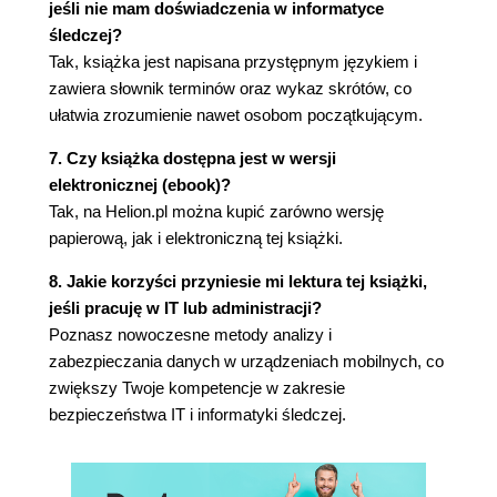
jeśli nie mam doświadczenia w informatyce
użytkownika
śledczej?
6.3. Pozyskiwanie danych w praktyce
Tak, książka jest napisana przystępnym językiem i
6.3.1. Przygotowanie narzędzi
zawiera słownik terminów oraz wykaz skrótów, co
6.3.2. Urządzenia z rodziny iPhone'ów
ułatwia zrozumienie nawet osobom początkującym.
6.3.3. Analiza danych
6.4. Podsumowanie
7. Czy książka dostępna jest w wersji
Per aspera ad astra
elektronicznej (ebook)?
Tak, na Helion.pl można kupić zarówno wersję
Na koniec...
papierową, jak i elektroniczną tej książki.
Dodatek
8. Jakie korzyści przyniesie mi lektura tej książki,
1. Wykaz użytych skrótowców
jeśli pracuję w IT lub administracji?
2. Słownik użytych terminów
Poznasz nowoczesne metody analizy i
Bibliografia
zabezpieczania danych w urządzeniach mobilnych, co
zwiększy Twoje kompetencje w zakresie
bezpieczeństwa IT i informatyki śledczej.