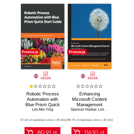
Promocja
Promocja
ebook
ebook
Robotic Process
Enhancing
Automation with
Microsoft Content
Blue Prism Quick
Management
Start Guide. Create
Lim Mei Ying
Spencer Harbar
Server with
,
Lim Mei Ying
,
Stefan 
software robots
ASP.NET 2.0. Use
(67,43 zł najniższa cena z 30 dni)
and automate
(96,75 zł najniższa cena z 30 dni)
the powerful new
business
features of
processes
ASP.NET 2.0 with
80.91 zł
116.10 zł