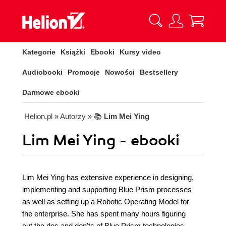
Kategorie
Książki
Ebooki
Kursy video
Audiobooki
Promocje
Nowości
Bestsellery
Darmowe ebooki
Helion.pl
» Autorzy
» 📚
Lim Mei Ying
Lim Mei Ying - ebooki
Lim Mei Ying has extensive experience in designing,
implementing and supporting Blue Prism processes
as well as setting up a Robotic Operating Model for
the enterprise. She has spent many hours figuring
out the dos and don'ts of Blue Prism technologies