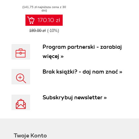
Development.
(141,75 zł najniższa cena z 30
Working with the
dni)
Publishing API,
Placeholders,
170.10 zł
Search, Web
Services, RSS,
189.00 zł
(-10%)
and Sharepoint
Integration
Program partnerski - zarabiaj
więcej »
Brak książki? - daj nam znać »
Subskrybuj newsletter »
Twoje Konto