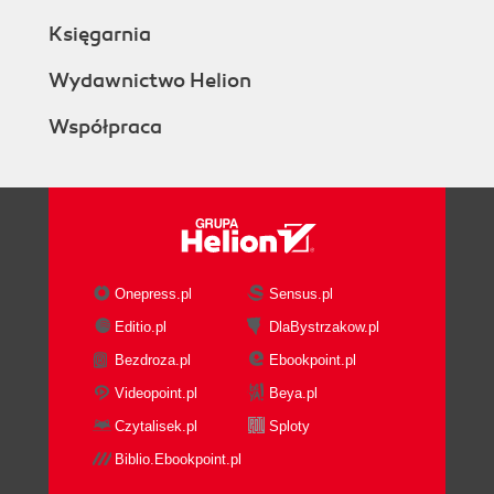
Księgarnia
Wydawnictwo Helion
Współpraca
Onepress.pl
Sensus.pl
Editio.pl
DlaBystrzakow.pl
Bezdroza.pl
Ebookpoint.pl
Videopoint.pl
Beya.pl
Czytalisek.pl
Sploty
Biblio.Ebookpoint.pl