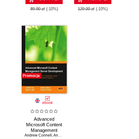
your MCMS
Websites
89.90 zł
(-10%)
129.00 zł
(-10%)
Promocja
ebook
Advanced
Microsoft Content
Management
Andrew Connell
Server
,
Angus Logan
,
Lim Mei Ying