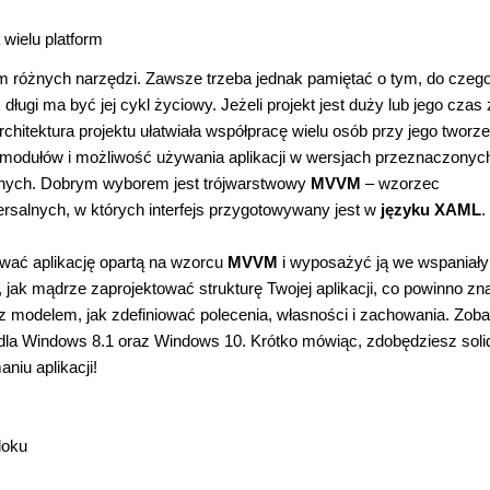
 wielu platform
m różnych narzędzi. Zawsze trzeba jednak pamiętać o tym, do czeg
k długi ma być jej cykl życiowy. Jeżeli projekt jest duży lub jego czas
rchitektura projektu ułatwiała współpracę wielu osób przy jego tworze
h modułów i możliwość używania aplikacji w wersjach przeznaczonych
jnych. Dobrym wyborem jest trójwarstwowy
MVVM
– wzorzec
wersalnych, w których interfejs przygotowywany jest w
języku XAML
.
ać aplikację opartą na wzorcu
MVVM
i wyposażyć ją we wspaniały
ę, jak mądrze zaprojektować strukturę Twojej aplikacji, co powinno zn
 z modelem, jak zdefiniować polecenia, własności i zachowania. Zob
 dla Windows 8.1 oraz Windows 10. Krótko mówiąc, zdobędziesz soli
niu aplikacji!
doku