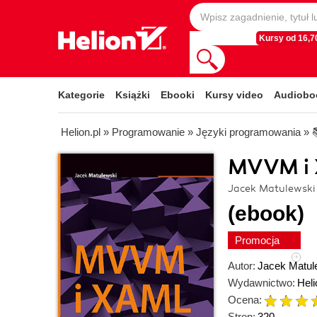
Kursy od 16,70
Kategorie
Książki
Ebooki
Kursy video
Audiobo
Helion.pl
»
Programowanie
»
Języki programowania
»
MVVM i 
Jacek Matulewski
(ebook)
Promocja
Autor:
Jacek Matul
Wydawnictwo:
Heli
Ocena:
Stron:
320