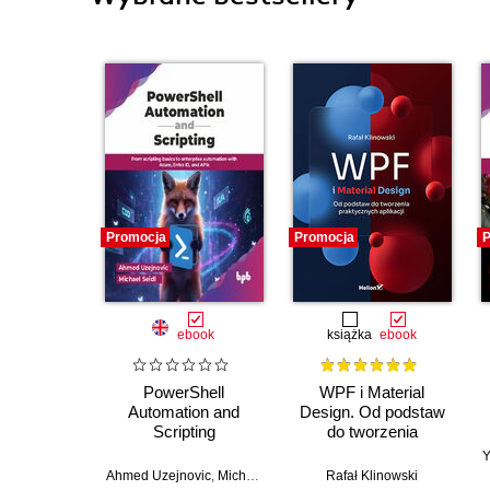
Promocja
Promocja
P
ebook
książka
ebook
PowerShell
WPF i Material
Automation and
Design. Od podstaw
Scripting
do tworzenia
praktycznych
Y
aplikacji
Ahmed Uzejnovic
,
Michael Seidl
Rafał Klinowski