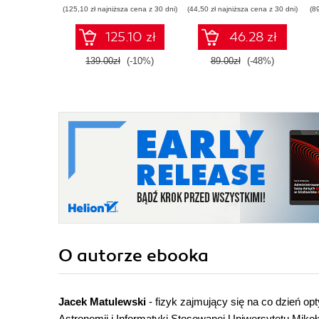
(125,10 zł najniższa cena z 30 dni)
(44,50 zł najniższa cena z 30 dni)
(8
125.10 zł
46.28 zł
139.00zł
(-10%)
89.00zł
(-48%)
O autorze
ebooka
Jacek Matulewski
- fizyk zajmujący się na co dzień o
Astronomii i Informatyki Stosowanej Uniwersytetu Mikoł