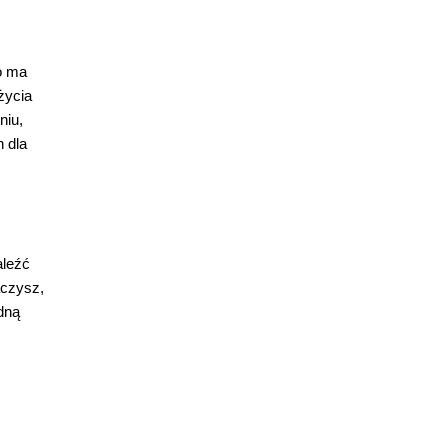
o ma
 życia
niu,
 dla
aleźć
aczysz,
dną