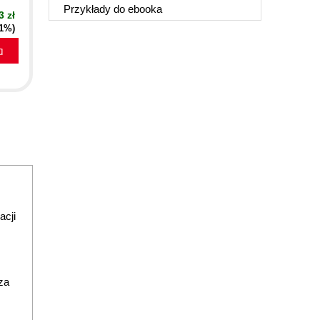
Przykłady do
ebooka
3 zł
51%)
a
acji
za