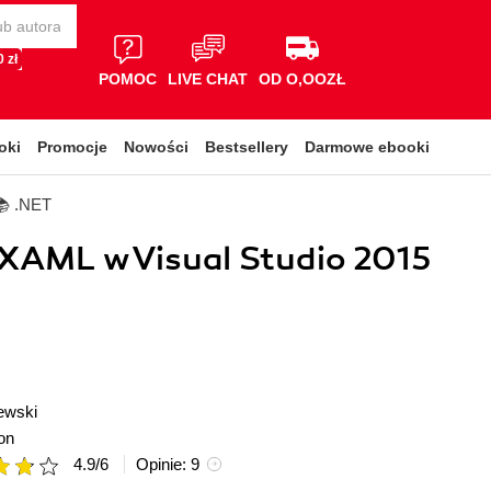
 zł
POMOC
LIVE CHAT
OD O,OOZŁ
oki
Promocje
Nowości
Bestsellery
Darmowe ebooki
📚 .NET
XAML w Visual Studio 2015
ewski
on
4.9
/
6
Opinie:
9