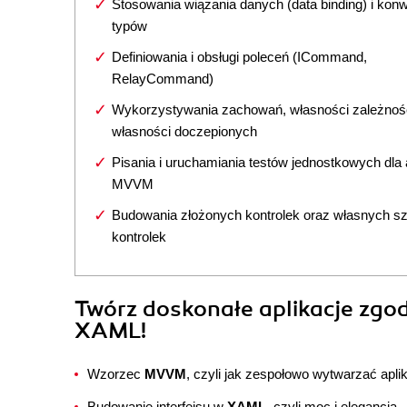
Stosowania wiązania danych (data binding) i konw
typów
Definiowania i obsługi poleceń (ICommand,
RelayCommand)
Wykorzystywania zachowań, własności zależnośc
własności doczepionych
Pisania i uruchamiania testów jednostkowych dla a
MVVM
Budowania złożonych kontrolek oraz własnych s
kontrolek
Twórz doskonałe aplikacje zg
XAML!
Wzorzec
MVVM
, czyli jak zespołowo wytwarzać apli
Budowanie interfejsu w
XAML
, czyli moc i elegancja