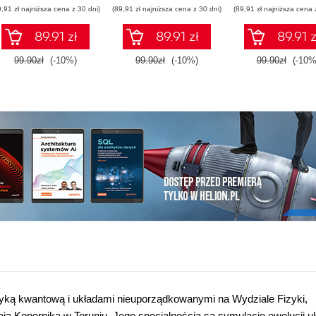
9,91 zł najniższa cena z 30 dni)
(89,91 zł najniższa cena z 30 dni)
(89,91 zł najniższa cena 
89.91 zł
89.91 zł
89.91 z
99.90zł
(-10%)
99.90zł
(-10%)
99.90zł
(-10%
ptyką kwantową i układami nieuporządkowanymi na Wydziale Fizyki,
aja Kopernika w Toruniu. Jego specjalnością są symulacje ewolucji 