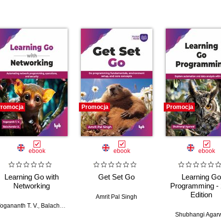
romocja
Promocja
Promocja
ebook
ebook
ebook
Learning Go with
Get Set Go
Learning Go
Networking
Programming -
Edition
Amrit Pal Singh
ogananth T. V.
,
Balachandar A.
Shubhangi Agar