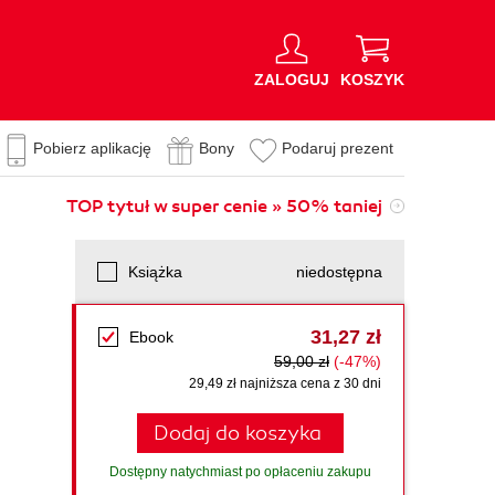
ZALOGUJ
KOSZYK
Pobierz aplikację
Bony
Podaruj prezent
TOP tytuł w super cenie » 50% taniej
Książka
niedostępna
31,27 zł
Ebook
59,00 zł
(-47%)
29,49 zł najniższa cena z 30 dni
Dodaj do koszyka
Dostępny natychmiast po opłaceniu zakupu