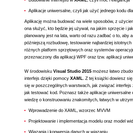
Aplikacje uniwersalne, czyli jak użyć jednego kodu dla
Aplikację można budować na wiele sposobów, z użycie
ona służyć, kto będzie jej używał, na jakim sprzęcie i ja
planowany jest na lata, warto od razu zadbać o to, aby a
późniejszą rozbudowę, testowanie najbardziej istotnyc
różnych platform sprzętowych oraz systemów operacy
przeznaczony dla aplikacji WPF oraz tzw. aplikacji uni
W środowisku
Visual Studio 2015
możesz łatwo zbudow
interfejs dzięki pomocy
XAML
. Z tej książki dowiesz si
się w poszczególnych warstwach, jak związać interfejs
jak testować kod. Poznasz także aplikacje uniwersalne
wiedzę o konstruowaniu znakomitych, łatwych w utrzyma
Wprowadzenie do XAML, wzorzec MVVM
Projektowanie i implementacja modelu oraz model wi
Wiązania i konwersja danych w wiązaniu