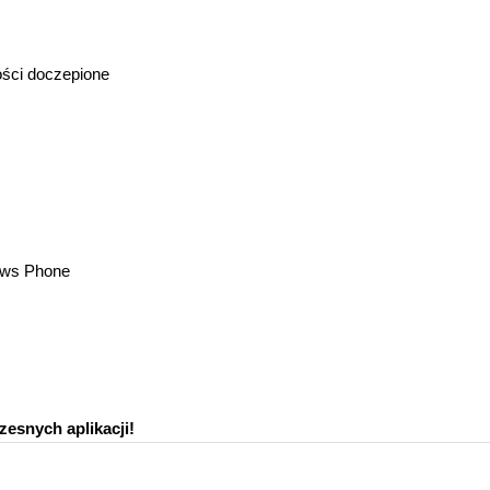
ości doczepione
ows Phone
esnych aplikacji!