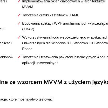
ersji
Implementowania okien dialogowych w architekturze
MVVM
Tworzenia grafiki kształtów w XAML
Budowania aplikacji WPF uruchamianych w przegląda
i i
(XBAP)
Wykorzystywania kodu współdzielonego w aplikacjac
plikacji
uniwersalnych dla Windows 8.1, Windows 10 i Windo
Phone
zablonów
Tworzenia i testowania pakietów instalacyjnych AppX 
aplikacji uniwersalnych
odne ze wzorcem MVVM z użyciem język
kacje, które można łatwo testować