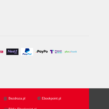
Bezdroza.pl
Ebookpoint.pl