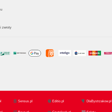
su
i zwroty
l
Sensus.pl
Editio.pl
DlaBystrzakow.pl