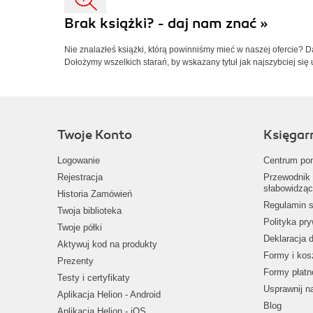
Brak książki? - daj nam znać »
Nie znalazłeś książki, którą powinniśmy mieć w naszej ofercie? 
Dołożymy wszelkich starań, by wskazany tytuł jak najszybciej się 
Twoje Konto
Księgar
Logowanie
Centrum po
Rejestracja
Przewodnik 
słabowidząc
Historia Zamówień
Regulamin s
Twoja biblioteka
Polityka pr
Twoje półki
Deklaracja 
Aktywuj kod na produkty
Formy i kos
Prezenty
Formy płatn
Testy i certyfikaty
Usprawnij 
Aplikacja Helion - Android
Blog
Aplikacja Helion - iOS