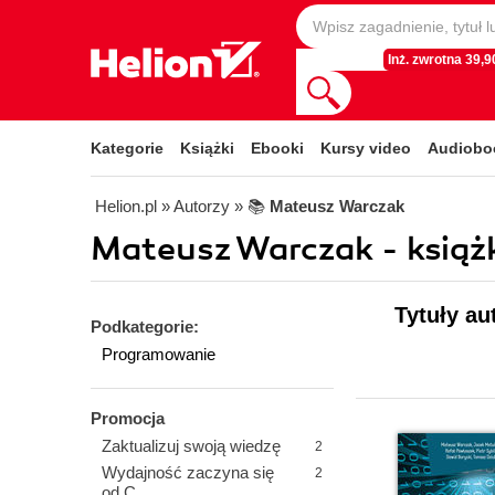
Inż. zwrotna 39,90
Kategorie
Książki
Ebooki
Kursy video
Audiobo
Helion.pl
» Autorzy
» 📚
Mateusz Warczak
Mateusz Warczak - książk
Tytuły au
Podkategorie:
Programowanie
Promocja
Zaktualizuj swoją wiedzę
2
Wydajność zaczyna się
2
od C