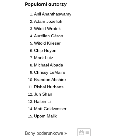
Popularni autorzy
Anil Ananthaswamy
Adam Józefiok
Witold Wrotek
Aurélien Géron
Witold Krieser
Chip Huyen
Mark Lutz
Michael Albada
Chrissy LeMaire
Brandon Abshire
Rishal Hurbans
Jun Shan
Haibin Li
Matt Goldwasser
Upom Malik
Bony podarunkowe »