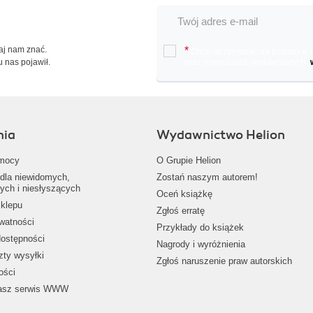
Daj nam znać.
*
Chcę otrzymywać na podany e-ma
u nas pojawił.
oraz nowościach wydawniczych.
nia
Wydawnictwo Helion
mocy
O Grupie Helion
dla niewidomych,
Zostań naszym autorem!
ych i niesłyszących
Oceń książkę
klepu
Zgłoś erratę
ywatności
Przykłady do książek
dostępności
Nagrody i wyróżnienia
zty wysyłki
Zgłoś naruszenie praw autorskich
ości
nasz serwis WWW