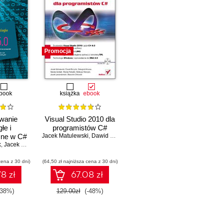
Promocja
book
książka
ebook
wanie
Visual Studio 2010 dla
łe i
programistów C#
zne w C#
Jacek Matulewski
,
Dawid Borycki
,
Mateusz Warczak
,
Grzegorz Kra
k
,
Jacek Matulewski
,
Rafał Pawłaszek
,
Piotr Sybilski
,
Dawid Borycki
,
Tomasz Dziub
cena z 30 dni)
(64,50 zł najniższa cena z 30 dni)
8 zł
67.08 zł
-38%)
129.00zł
(-48%)