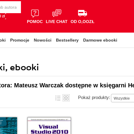
 zł
POMOC
LIVE CHAT
OD O,OOZŁ
oki
Promocje
Nowości
Bestsellery
Darmowe ebooki
i, ebooki
tora: Mateusz Warczak dostępne w księgarni H
Pokaż produkty:
Wszystkie