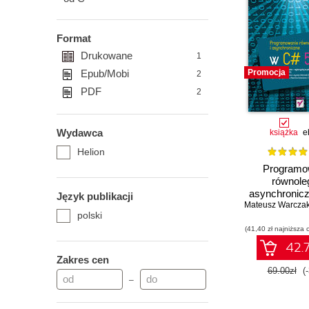
Format
Drukowane
1
Epub/Mobi
Promocja
2
PDF
2
Wydawca
książka
e
Helion
Programo
równoleg
asynchronic
Język publikacji
Mateusz Warcza
5.0
polski
(41,40 zł najniższa 
42.7
Zakres cen
69.00zł
(
–