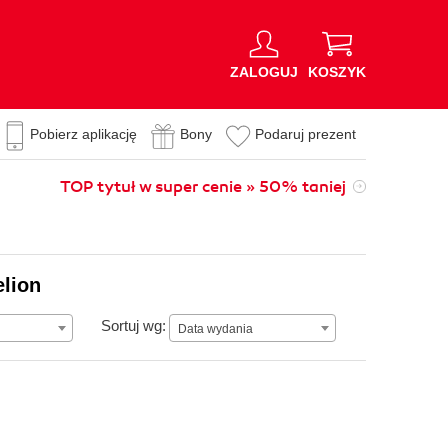
ZALOGUJ
KOSZYK
Pobierz aplikację
Bony
Podaruj prezent
TOP tytuł w super cenie » 50% taniej
elion
Data wydania
Sortuj wg:
Data wydania