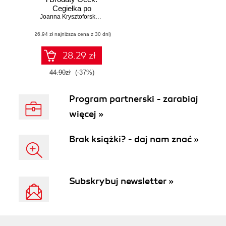
Cegiełka po
cegiełce. Zbuduj
Joanna Krysztoforska
,
Paweł Duda
świat z LEGO®
(26,94 zł najniższa cena z 30 dni)
28.29 zł
44.90zł
(-37%)
Program partnerski - zarabiaj
więcej »
Brak książki? - daj nam znać »
Subskrybuj newsletter »