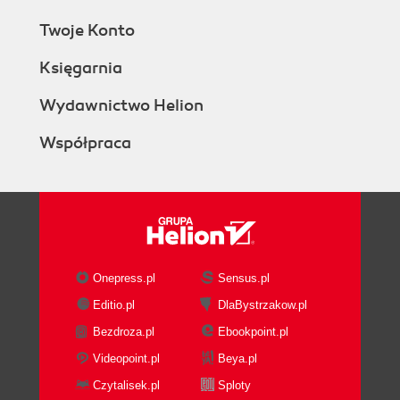
Twoje Konto
Księgarnia
Wydawnictwo Helion
Współpraca
Onepress.pl
Sensus.pl
Editio.pl
DlaBystrzakow.pl
Bezdroza.pl
Ebookpoint.pl
Videopoint.pl
Beya.pl
Czytalisek.pl
Sploty