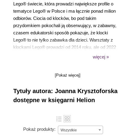
Lego® świecie, która prowadzi największe profile o
tematyce Lego® w Polsce i ma łącznie ponad milion
odbiorów. Ciocia od klocków, bo pod takim
przydomkiem pokochali ją obserwujący, w zabawny,
czasem edukatorski sposób pokazuje, że klocki
Lego® to nie tylko zabawka dla dzieci. Warsztaty z
klockami Lego® prowadzi od 2014 roku, ale od 2022
na pełnych obrotach i na własny rachunek.
więcej »
Codziennie stara się pokazać, jak świetne może
być życie — bez względu na wiek, płeć czy
[Pokaż więcej]
zainteresowania — gdy ma się w nim klocki Lego®!
I jak widać — z sukcesami, o czym świadczą
Tytuły autora: Joanna Krysztoforska
przycisk YouTube’a, międzynarodowe współprace
czy chociażby ta książka!
dostępne w księgarni Helion
Najbardziej znana z serii „Co mówią dzieci na
warsztatach” oraz ze swoich licznych podroży po
całym świecie, oczywiście w poszukiwaniu
Pokaż produkty:
klocków… Od ponad dekady prowadzi warsztaty,
Wszystkie