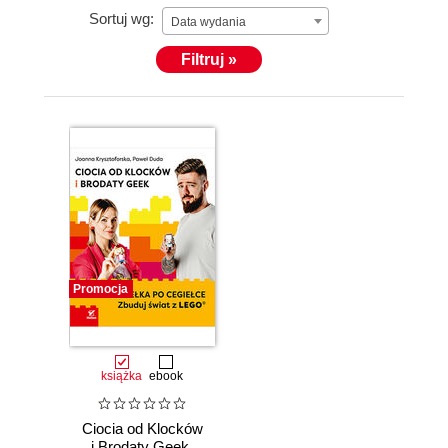
uczestniczy w eventach oraz autorskich obozach
Sortuj wg:
Data wydania
dla dzieci i młodzieży. I nawet nie myśli przestawać.
Filtruj »
Promocja
książka
ebook
Ciocia od Klocków
i Brodaty Geek.