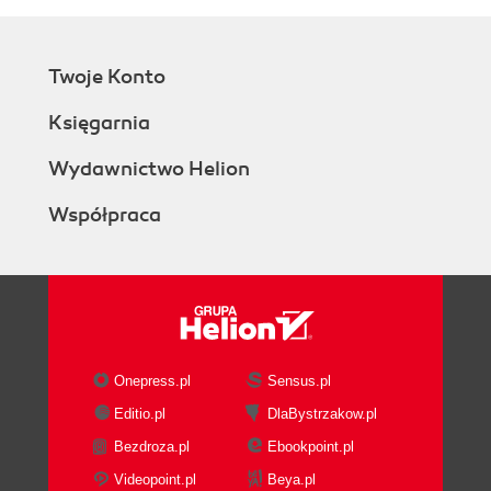
Twoje Konto
Księgarnia
Wydawnictwo Helion
Współpraca
Onepress.pl
Sensus.pl
Editio.pl
DlaBystrzakow.pl
Bezdroza.pl
Ebookpoint.pl
Videopoint.pl
Beya.pl