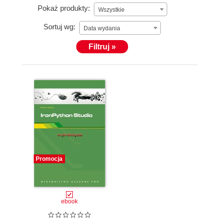
Pokaż produkty:
Wszystkie
Sortuj wg:
Data wydania
Filtruj »
Promocja
ebook