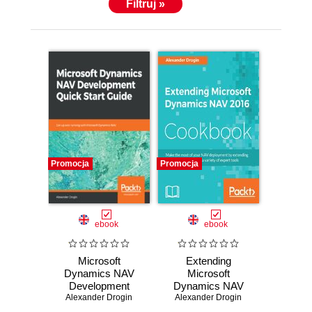
Filtruj »
Promocja
Promocja
ebook
ebook
Microsoft
Extending
Dynamics NAV
Microsoft
Development
Dynamics NAV
Quick Start Guide.
Alexander Drogin
2016 Cookbook.
Alexander Drogin
Get up and running
Extend Dynamics