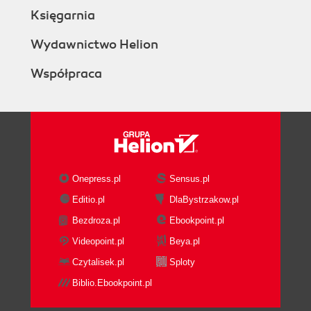
Księgarnia
Wydawnictwo Helion
Współpraca
Onepress.pl
Sensus.pl
Editio.pl
DlaBystrzakow.pl
Bezdroza.pl
Ebookpoint.pl
Videopoint.pl
Beya.pl
Czytalisek.pl
Sploty
Biblio.Ebookpoint.pl