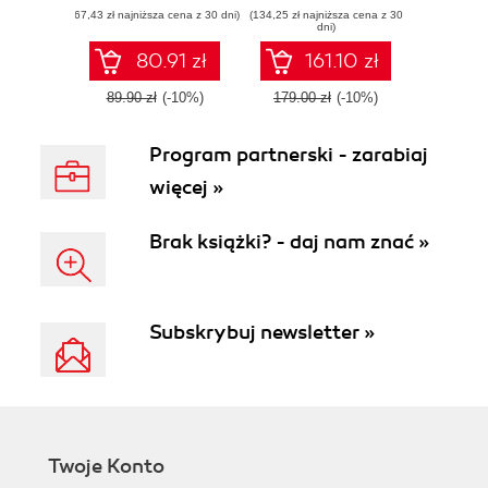
(67,43 zł najniższa cena z 30 dni)
with Microsoft
(134,25 zł najniższa cena z 30
NAV 2016 to win
dni)
Dynamics NAV
the business world
80.91 zł
161.10 zł
89.90 zł
(-10%)
179.00 zł
(-10%)
Program partnerski - zarabiaj
więcej »
Brak książki? - daj nam znać »
Subskrybuj newsletter »
Twoje Konto