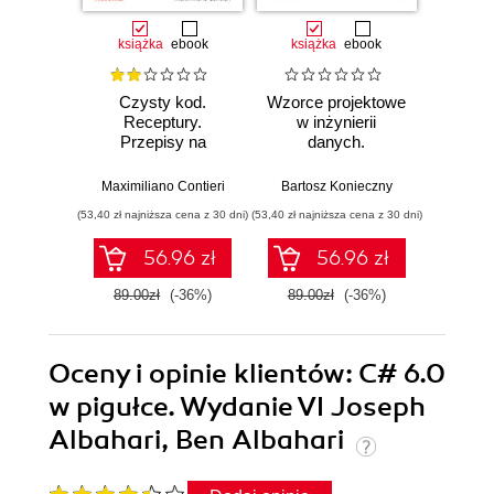
książka
ebook
książka
ebook
ksią
Czysty kod.
Wzorce projektowe
Lan
Receptury.
w inżynierii
Lan
Przepisy na
danych.
Proj
poprawienie
Sprawdzone
aplika
struktury i jakości
rozwiązania i dobre
na
Maximiliano Contieri
Bartosz Konieczny
Mayo Os
Twojego kodu
praktyki
mo
(53,40 zł najniższa cena z 30 dni)
(53,40 zł najniższa cena z 30 dni)
(47,40 zł naj
języ
p
56.96 zł
56.96 zł
89.00zł
(-36%)
89.00zł
(-36%)
79.0
Oceny i opinie klientów: C# 6.0
w pigułce. Wydanie VI Joseph
Albahari, Ben Albahari