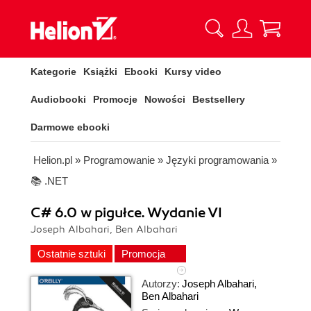
Kategorie
Książki
Ebooki
Kursy video
Audiobooki
Promocje
Nowości
Bestsellery
Darmowe ebooki
Helion.pl
»
Programowanie
»
Języki programowania
»
📚 .NET
C# 6.0 w pigułce. Wydanie VI
Joseph Albahari, Ben Albahari
Ostatnie sztuki
Promocja
Autorzy:
Joseph Albahari
,
Ben Albahari