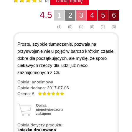
Dodaj opinię
4.5
1
2
3
4
5
6
(1)
(0)
(1)
(0)
(1)
(3)
Proste, szybkie tłumaczenie, pozwala na
przyswojenie wielu pojęć w bardzo krótkim czasie,
dobre dla początkujących, ale myślę, że sporo
ciekawych rzeczy dla ludzi już nieco
zaznajomionych z C#.
Opinia: anonimowa
Opinia dodana: 2017-07-05
Ocena: 6
Opinia
niepotwierdzona
zakupem
Opinia dotyczy produktu:
ksiązka drukowana