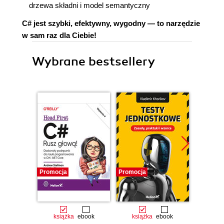
drzewa składni i model semantyczny
C# jest szybki, efektywny, wygodny — to narzędzie
w sam raz dla Ciebie!
Wybrane bestsellery
Promocja
Promocja
Promocj
książka
ebook
książka
ebook
ksią