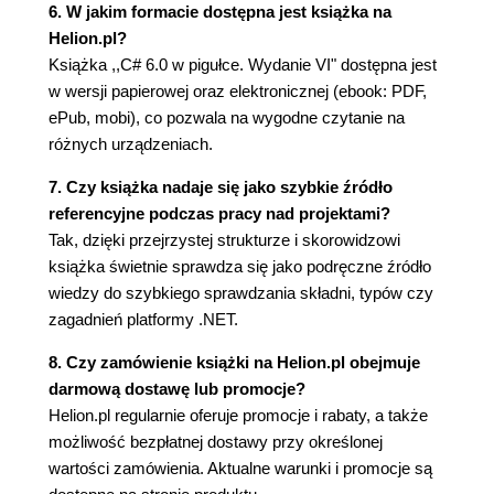
Sprawdzanie równości (271)
6. W jakim formacie dostępna jest książka na
Określanie kolejności (281)
Helion.pl?
Klasy pomocnicze (284)
Książka ,,C# 6.0 w pigułce. Wydanie VI" dostępna jest
w wersji papierowej oraz elektronicznej (ebook: PDF,
7. Kolekcje (289)
ePub, mobi), co pozwala na wygodne czytanie na
Przeliczalność (289)
różnych urządzeniach.
Interfejsy ICollection i IList (296)
Klasa Array (300)
7. Czy książka nadaje się jako szybkie źródło
Listy, kolejki, stosy i zbiory (308)
referencyjne podczas pracy nad projektami?
Słowniki (316)
Tak, dzięki przejrzystej strukturze i skorowidzowi
Kolekcje i pośredniki z możliwością
książka świetnie sprawdza się jako podręczne źródło
dostosowywania (322)
wiedzy do szybkiego sprawdzania składni, typów czy
Dołączanie protokołów równości i porządkowania
zagadnień platformy .NET.
(328)
8. Czy zamówienie książki na Helion.pl obejmuje
8. Zapytania LINQ (335)
darmową dostawę lub promocje?
Podstawy (335)
Helion.pl regularnie oferuje promocje i rabaty, a także
Składnia płynna (337)
możliwość bezpłatnej dostawy przy określonej
Wyrażenia zapytań (343)
wartości zamówienia. Aktualne warunki i promocje są
Wykonywanie opóźnione (347)