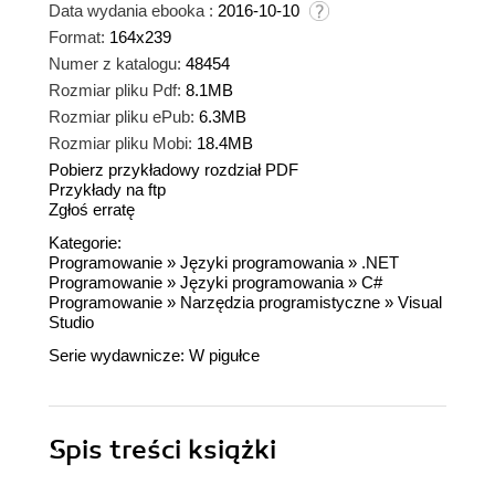
Data wydania ebooka :
2016-10-10
Format:
164x239
Numer z katalogu:
48454
Rozmiar pliku Pdf:
8.1MB
Rozmiar pliku ePub:
6.3MB
Rozmiar pliku Mobi:
18.4MB
Pobierz przykładowy rozdział PDF
Przykłady na ftp
Zgłoś erratę
Kategorie:
Programowanie
»
Języki programowania
»
.NET
Programowanie
»
Języki programowania
»
C#
Programowanie
»
Narzędzia programistyczne
»
Visual
Studio
Serie wydawnicze:
W pigułce
Spis treści
książki