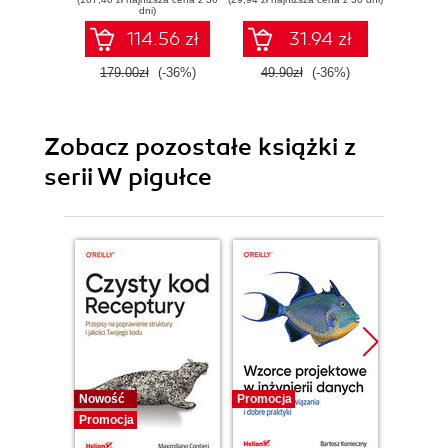
dni)
114.56 zł
31.94 zł
179.00zł
(-36%)
49.90zł
(-36%)
239.0
Zobacz pozostałe książki z
serii W pigułce
Nowość
Promocja
Bestselle
Promocja
Promocj