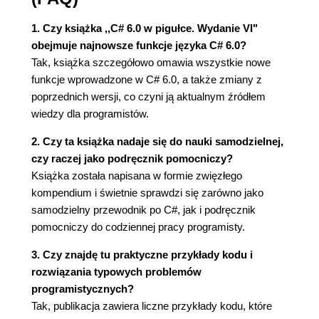
Typy zagnieżdżone (124)
Typy generyczne (125)
1. Czy książka ,,C# 6.0 w pigułce. Wydanie VI"
4. Zaawansowane elementy języka C# (139)
obejmuje najnowsze funkcje języka C# 6.0?
Delegaty (139)
Tak, książka szczegółowo omawia wszystkie nowe
Zdarzenia (147)
funkcje wprowadzone w C# 6.0, a także zmiany z
Wyrażenia lambda (153)
poprzednich wersji, co czyni ją aktualnym źródłem
Metody anonimowe (157)
wiedzy dla programistów.
Instrukcje try i wyjątki (158)
2. Czy ta książka nadaje się do nauki samodzielnej,
Wyliczanie i iteratory (166)
czy raczej jako podręcznik pomocniczy?
Typy wartościowe dopuszczające wartość null
Książka została napisana w formie zwięzłego
(171)
kompendium i świetnie sprawdzi się zarówno jako
Przeciążanie operatorów (177)
samodzielny przewodnik po C#, jak i podręcznik
Metody rozszerzające (180)
pomocniczy do codziennej pracy programisty.
Typy anonimowe (182)
Wiązanie dynamiczne (183)
3. Czy znajdę tu praktyczne przykłady kodu i
Atrybuty (191)
rozwiązania typowych problemów
Atrybuty informacji wywołującego (193)
programistycznych?
Niebezpieczny kod i wskaźniki (194)
Tak, publikacja zawiera liczne przykłady kodu, które
Dyrektywy preprocesora (198)