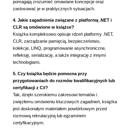
pomagają zrozumieć omawiane koncepcje oraz
Dokumentacja XML (200)
zastosować je w praktycznych sytuacjach.
5. Ogólny zarys platformy (205)
4. Jakie zagadnienia związane z platformą .NET i
CLR i rdzeń platformy (207)
CLR są omówione w książce?
Technologie praktyczne (212)
Książka kompleksowo opisuje rdzeń platformy .NET,
6. Podstawowe wiadomości o platformie (219)
CLR, zarządzanie pamięcią, bezpieczeństwo,
kolekcje, LINQ, programowanie asynchroniczne,
Obsługa łańcuchów i tekstu (219)
refleksję, serializację, a także integrację z innymi
Data i godzina (232)
technologiami.
Daty i strefy czasowe (239)
Formatowanie i parsowanie (244)
5. Czy książka będzie pomocna przy
Standardowe łańcuchy formatu i flagi parsowania
przygotowaniach do rozmów kwalifikacyjnych lub
(250)
certyfikacji z C#?
Inne mechanizmy konwersji (257)
Tak, dzięki szerokiemu zakresowi tematów i
Globalizacja (261)
zwięzłemu omówieniu kluczowych zagadnień, książka
Praca z liczbami (262)
jest doskonałym materiałem powtórkowym przed
Wyliczenia (266)
rozmową rekrutacyjną lub egzaminem
Krotki (269)
certyfikacyjnym.
Struktura Guid (271)