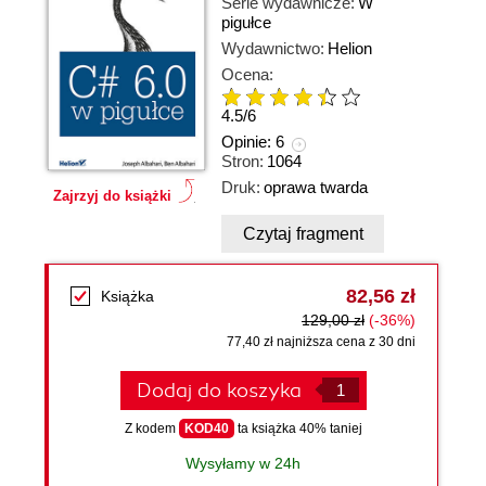
Serie wydawnicze:
W
pigułce
Wydawnictwo:
Helion
Ocena:
4.5
/
6
Opinie:
6
Stron:
1064
Druk:
oprawa twarda
Zajrzyj do książki
Czytaj fragment
82,56 zł
Książka
129,00 zł
(-36%)
77,40 zł najniższa cena z 30 dni
Dodaj do koszyka
Z kodem
KOD40
ta książka 40% taniej
Wysyłamy w 24h