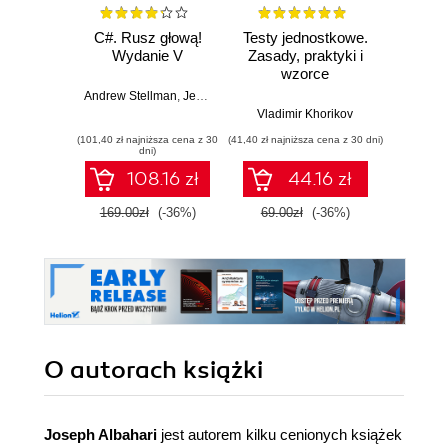
C#. Rusz głową!
Testy jednostkowe.
Uni
Wydanie V
Zasady, praktyki i
Pr
wzorce
prog
Andrew Stellman
,
Jennifer Greene
Vladimir Khorikov
Ja
(101,40 zł najniższa cena z 30
(41,40 zł najniższa cena z 30 dni)
(47,40 zł naj
dni)
108.16 zł
44.16 zł
169.00zł
(-36%)
69.00zł
(-36%)
79.0
O autorach
książki
Joseph Albahari
jest autorem kilku cenionych książek