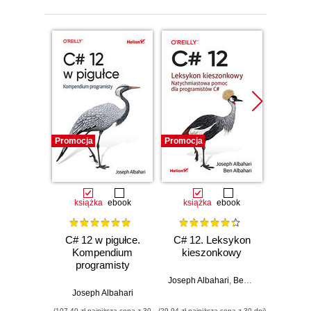
Promocja
Promocja
Promocj
książka
ebook
książka
ebook
C# 12 w pigułce.
C# 12. Leksykon
C# 12 i
Kompendium
kieszonkowy
programisty
Jose
Joseph Albahari
,
Ben Albahari
Joseph Albahari
(107,40 zł najniższa cena z 30
(29,94 zł najniższa cena z 30 dni)
(203,15 zł 