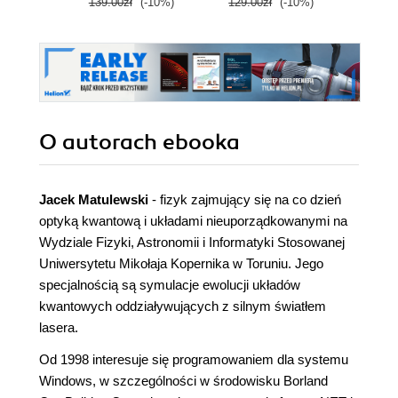
139.00zł
(-10%)
129.00zł
(-10%)
149.0
cloud career
O autorach
ebooka
Jacek Matulewski
- fizyk zajmujący się na co dzień
optyką kwantową i układami nieuporządkowanymi na
Wydziale Fizyki, Astronomii i Informatyki Stosowanej
Uniwersytetu Mikołaja Kopernika w Toruniu. Jego
specjalnością są symulacje ewolucji układów
kwantowych oddziaływujących z silnym światłem
lasera.
Od 1998 interesuje się programowaniem dla systemu
Windows, w szczególności w środowisku Borland