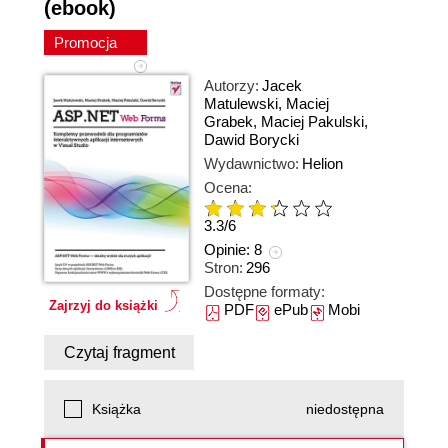
(ebook)
Promocja
Autorzy:
Jacek
Matulewski
,
Maciej
Grabek
,
Maciej Pakulski
,
Dawid Borycki
Wydawnictwo:
Helion
Ocena:
3.3
/
6
Opinie:
8
Stron:
296
Dostępne formaty:
Zajrzyj do książki
PDF
ePub
Mobi
Czytaj fragment
Książka
niedostępna