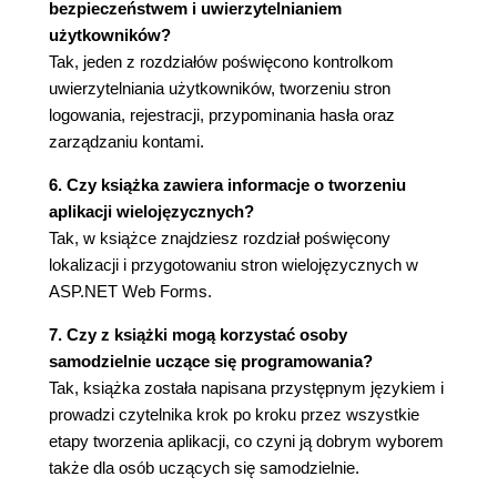
bezpieczeństwem i uwierzytelnianiem
Bloki (75)
użytkowników?
Atrybuty (76)
Tak, jeden z rozdziałów poświęcono kontrolkom
Kolekcje (76)
uwierzytelniania użytkowników, tworzeniu stron
"Zwykłe" tablice (77)
logowania, rejestracji, przypominania hasła oraz
Pętla foreach (79)
zarządzaniu kontami.
Sortowanie (80)
Kolekcja List (81)
6. Czy książka zawiera informacje o tworzeniu
Kolekcja SortedList i inne słowniki (83)
aplikacji wielojęzycznych?
Kolejka i stos (84)
Tak, w książce znajdziesz rozdział poświęcony
Tablice jako argumenty metod oraz metody z
lokalizacji i przygotowaniu stron wielojęzycznych w
nieokreśloną liczbą argumentów (85)
ASP.NET Web Forms.
Słowo kluczowe yield (86)
7. Czy z książki mogą korzystać osoby
Nowa forma inicjacji obiektów i tablic (88)
samodzielnie uczące się programowania?
LINQ (88)
Tak, książka została napisana przystępnym językiem i
Operatory LINQ (89)
prowadzi czytelnika krok po kroku przez wszystkie
Pobieranie danych (filtrowanie i sortowanie)
etapy tworzenia aplikacji, co czyni ją dobrym wyborem
(91)
także dla osób uczących się samodzielnie.
Najprostsza prezentacja pobranych danych