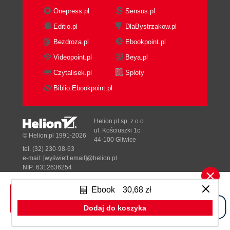
Określanie warunków, jakie mają spełniać
Onepress.pl
Sensus.pl
parametry (121)
Editio.pl
DlaBystrzakow.pl
Implementacja interfejsów przez typ ogólny
(122)
Bezdroza.pl
Ebookpoint.pl
Definiowanie aliasów (124)
Videopoint.pl
Beya.pl
Typy ogólne z wieloma parametrami (124)
Czytalisek.pl
Sploty
Rozszerzenia (125)
Biblio.Ebookpoint.pl
Typy anonimowe (127)
Rozdział 4. Wielkie porządki, czyli separacja
Helion.pl sp. z o.o.
modelu. Pliki XML (129)
ul. Kościuszki 1c
© Helion.pl 1991-2026
Separacja modelu (129)
44-100 Gliwice
tel. (32) 230-98-63
Definicja klasy Wpisy (130)
e-mail:
[wyświetl email]@helion.pl
Osadzanie modelu w aplikacji (131)
NIP: 6312636254
Zapis kolekcji w plikach XML (133)
Regon: 241989027
Podstawy języka XML (133)
Ebook
30,68 zł
Designed with ♥ by
Tonik.pl
Użycie LINQ to XML (134)
Dodaj do koszyka
Odczyt danych z pliku XML (137)
Pełna wersja strony »
Zapis do pliku XML (138)