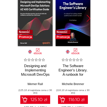
Nowość
Nowość
Nowość
Promocja
Promocja
Promocj
ebook
ebook
Designing and
The Software
Poli
Implementing
Engineer's Library.
Prog
Microsoft DevOps
A runbook for
Prin
Solutions AZ 400
building reliable
prac
Certification Guide.
systems and a
buildi
Werner Rall
Michelle Brenner
Jer
Gain Azure
resilient career
mainta
(125,10 zł najniższa cena z 30
(116,10 zł najniższa cena z 30
(134,10 zł 
DevOps expertise,
pe
dni)
dni)
pass the AZ-400
softwa
125.10 zł
116.10 zł
with confidence,
E
and boost your