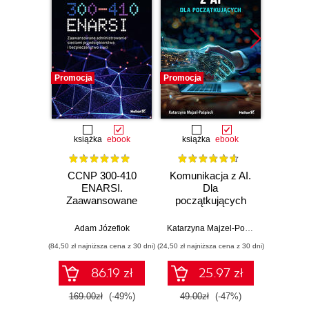
Promocja
Promocja
Promocj
książka
ebook
książka
ebook
ksią
CCNP 300-410
Komunikacja z AI.
Inf
ENARSI.
Dla
kodowa
Zaawansowane
początkujących
wprow
administrowanie
prz
sieciami
zas
Adam Józefiok
Katarzyna Majzel-Pośpiech
Wojcie
przedsiębiorstwa i
(84,50 zł najniższa cena z 30 dni)
(24,50 zł najniższa cena z 30 dni)
(29,49 zł naj
bezpieczeństwo
sieci
86.19 zł
25.97 zł
169.00zł
(-49%)
49.00zł
(-47%)
59.0