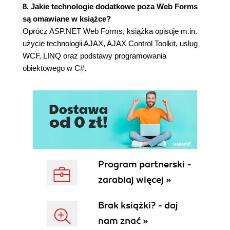
(91)
8. Jakie technologie dodatkowe poza Web Forms
Analiza pobranych danych (92)
są omawiane w książce?
Wybór elementu (92)
Oprócz ASP.NET Web Forms, książka opisuje m.in.
Weryfikowanie danych (92)
użycie technologii AJAX, AJAX Control Toolkit, usług
Prezentacja w grupach (93)
WCF, LINQ oraz podstawy programowania
Łączenie zbiorów danych (93)
obiektowego w C#.
Łączenie danych z różnych źródeł w
zapytaniu LINQ - operator join (94)
Możliwość modyfikacji danych źródła (95)
Elementy programowania współbieżnego (nowość
języka C# 4.0) (96)
Równoległa pętla for (96)
Przerywanie pętli (98)
Programowanie asynchroniczne. Modyfikator
Program partnerski -
async i operator await (nowość języka C# 5.0)
zarabiaj więcej »
(99)
Caller Information (nowość języka C# 5.0) (103)
Brak książki? - daj
Rozdział 3. Programowanie obiektowe w C# (105)
nam znać »
Przykład struktury (Ulamek) (106)