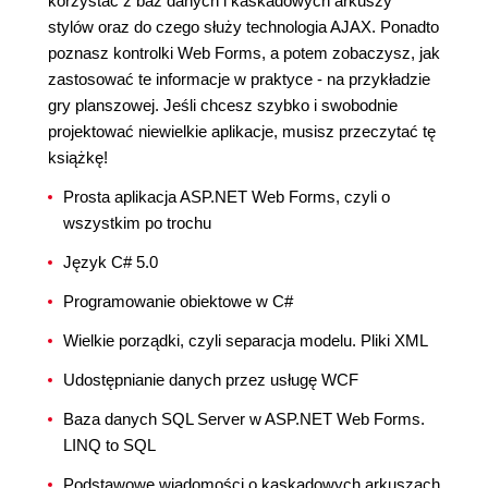
korzystać z baz danych i kaskadowych arkuszy
stylów oraz do czego służy technologia AJAX. Ponadto
poznasz kontrolki Web Forms, a potem zobaczysz, jak
zastosować te informacje w praktyce - na przykładzie
gry planszowej. Jeśli chcesz szybko i swobodnie
projektować niewielkie aplikacje, musisz przeczytać tę
książkę!
Prosta aplikacja ASP.NET Web Forms, czyli o
wszystkim po trochu
Język C# 5.0
Programowanie obiektowe w C#
Wielkie porządki, czyli separacja modelu. Pliki XML
Udostępnianie danych przez usługę WCF
Baza danych SQL Server w ASP.NET Web Forms.
LINQ to SQL
Podstawowe wiadomości o kaskadowych arkuszach