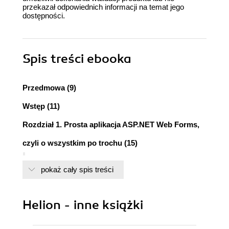
przekazał odpowiednich informacji na temat jego
dostępności.
Spis treści
ebooka
Przedmowa (9)
Wstęp (11)
Rozdział 1. Prosta aplikacja ASP.NET Web Forms,
czyli o wszystkim po trochu (15)
Technologia ASP.NET (15)
pokaż cały spis treści
Trivia projektowania aplikacji ASP.NET (16)
Tworzenie pustego projektu w Visual Studio
2010 i 2012 (16)
Helion - inne książki
Tworzenie pustego projektu w Visual Studio
2013 (17)