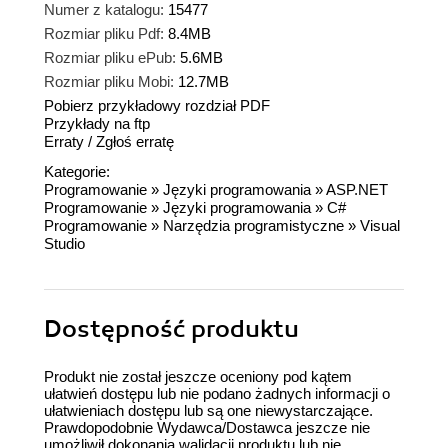
Numer z katalogu:
15477
Rozmiar pliku Pdf:
8.4MB
Rozmiar pliku ePub:
5.6MB
Rozmiar pliku Mobi:
12.7MB
Pobierz przykładowy rozdział PDF
Przykłady na ftp
Erraty
/
Zgłoś erratę
Kategorie:
Programowanie
»
Języki programowania
»
ASP.NET
Programowanie
»
Języki programowania
»
C#
Programowanie
»
Narzędzia programistyczne
»
Visual
Studio
Dostępność produktu
Produkt nie został jeszcze oceniony pod kątem
ułatwień dostępu lub nie podano żadnych informacji o
ułatwieniach dostępu lub są one niewystarczające.
Prawdopodobnie Wydawca/Dostawca jeszcze nie
umożliwił dokonania walidacji produktu lub nie