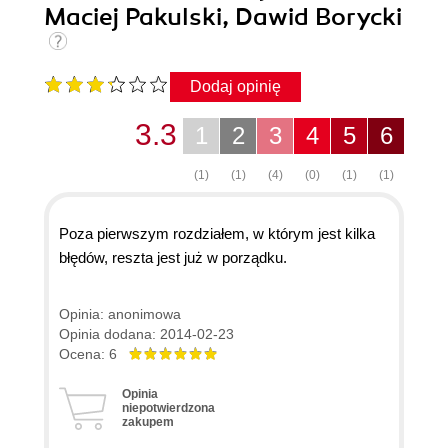
Maciej Pakulski, Dawid Borycki
Dodaj opinię
3.3
1
2
3
4
5
6
(1)
(1)
(4)
(0)
(1)
(1)
Poza pierwszym rozdziałem, w którym jest kilka
błędów, reszta jest już w porządku.
Opinia: anonimowa
Opinia dodana: 2014-02-23
Ocena: 6
Opinia
niepotwierdzona
zakupem