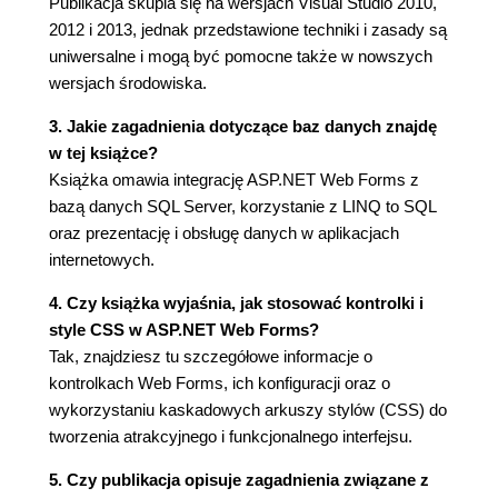
Publikacja skupia się na wersjach Visual Studio 2010,
Argumenty nazwane (nowość języka C# 4.0)
2012 i 2013, jednak przedstawione techniki i zasady są
(55)
uniwersalne i mogą być pomocne także w nowszych
Wartości zwracane przez metody (55)
wersjach środowiska.
Zwracanie wartości przez argument metody
(55)
3. Jakie zagadnienia dotyczące baz danych znajdę
Delegacje i zdarzenia (57)
w tej książce?
Wyrażenia lambda (60)
Książka omawia integrację ASP.NET Web Forms z
Typy wartościowe i referencyjne (62)
bazą danych SQL Server, korzystanie z LINQ to SQL
Nullable (63)
oraz prezentację i obsługę danych w aplikacjach
Pudełkowanie (64)
internetowych.
Typy dynamiczne (nowość języka C# 4.0) (65)
4. Czy książka wyjaśnia, jak stosować kontrolki i
Sterowanie przepływem (68)
style CSS w ASP.NET Web Forms?
Instrukcja warunkowa if..else (68)
Tak, znajdziesz tu szczegółowe informacje o
Instrukcja wyboru switch (68)
kontrolkach Web Forms, ich konfiguracji oraz o
Pętle (69)
wykorzystaniu kaskadowych arkuszy stylów (CSS) do
Wyjątki (71)
tworzenia atrakcyjnego i funkcjonalnego interfejsu.
Dyrektywy preprocesora (73)
Kompilacja warunkowa - ostrzeżenia (74)
5. Czy publikacja opisuje zagadnienia związane z
Definiowanie stałych preprocesora (74)