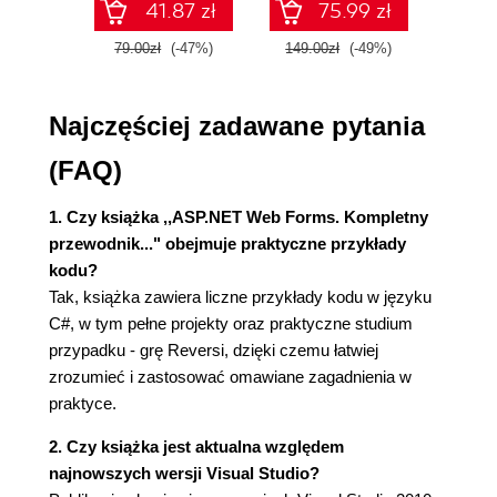
Środowisko uruchomieniowe (38)
41.87 zł
75.99 zł
Kod pośredni i podwójna kompilacja (38)
79.00zł
(-47%)
149.00zł
(-49%)
59.9
Skróty, które warto poznać (39)
Podstawowe typy danych (40)
Deklaracja i zmiana wartości zmiennej (40)
Najczęściej zadawane pytania
Typy liczbowe oraz znakowy (41)
Określanie typu zmiennej przy inicjacji
(FAQ)
(pseudotyp var) (43)
Operatory (43)
1. Czy książka ,,ASP.NET Web Forms. Kompletny
Konwersje typów podstawowych (45)
przewodnik..." obejmuje praktyczne przykłady
Operatory is i as (46)
kodu?
Łańcuchy (47)
Tak, książka zawiera liczne przykłady kodu w języku
Typ wyliczeniowy (50)
C#, w tym pełne projekty oraz praktyczne studium
Leniwe inicjowanie zmiennych (51)
przypadku - grę Reversi, dzięki czemu łatwiej
Metody (52)
zrozumieć i zastosować omawiane zagadnienia w
Przeciążanie metod (53)
praktyce.
Domyślne wartości argumentów metod -
2. Czy książka jest aktualna względem
argumenty opcjonalne (nowość języka C#
najnowszych wersji Visual Studio?
4.0) (54)