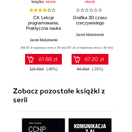
książka
ebook
ebook
C#. Lekcje
Grafika 3D czasu
Win
programowania.
rzeczywistego
Prog
Praktyczna nauka
uniw
programowania dla
aplikac
Jacek Matulewski
platform .NET i
Jacek Matulewski
Dawi
.NET Core
(59,50 zł najniższa cena z 30 dni)
(67,20 zł najniższa cena z 30 dni)
(75,20 zł naj
61.88 zł
67.20 zł
119.00zł
(-48%)
84.00zł
(-20%)
94.0
Zobacz pozostałe książki z
serii