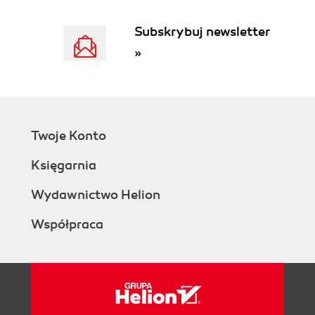
Przygotowywanie projektu (106)
Subskrybuj newsletter
Konstruktor i statyczne obiekty składowe
(108)
»
Pierwsze testy (109)
Konwersje na łańcuch (metoda ToString) i na
typ double (109)
Metoda upraszczająca ułamek (110)
Właściwości (111)
Twoje Konto
Domyślnie implementowane właściwości
Księgarnia
(ang. auto-implemented properties) (112)
Operatory arytmetyczne (113)
Wydawnictwo Helion
Operatory porównania oraz metody Equals i
GetHashCode (114)
Współpraca
Operatory konwersji (116)
Implementacja interfejsu (na przykładzie
IComparable) (117)
Definiowanie typów parametrycznych (119)
Definiowanie typów ogólnych (119)