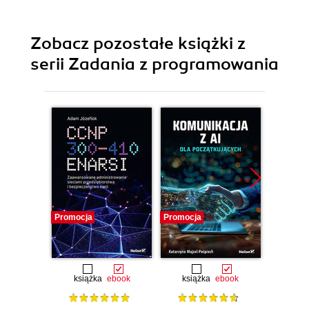
Zobacz pozostałe książki z
serii Zadania z programowania
Promocja
Promocja
Promocj
książka
ebook
książka
ebook
ksią