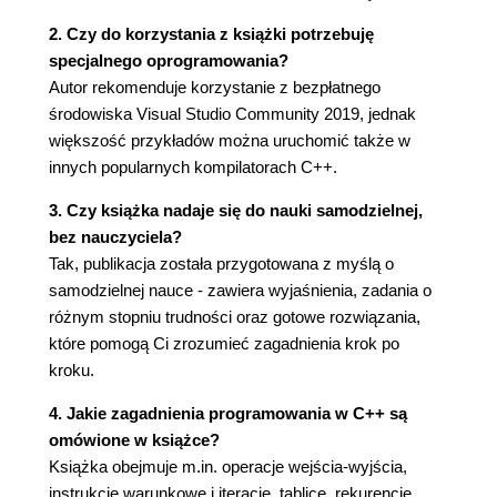
Wstęp 191
Co to jest paradygmat programowania? 192
2. Czy do korzystania z książki potrzebuję
Co to jest programowanie funkcyjne? 193
specjalnego oprogramowania?
Autor rekomenduje korzystanie z bezpłatnego
Bibliografia 199
środowiska Visual Studio Community 2019, jednak
Darmowe zasoby internetu 199
większość przykładów można uruchomić także w
Zbiory zadań z programowania 200
innych popularnych kompilatorach C++.
3. Czy książka nadaje się do nauki samodzielnej,
bez nauczyciela?
Tak, publikacja została przygotowana z myślą o
samodzielnej nauce - zawiera wyjaśnienia, zadania o
różnym stopniu trudności oraz gotowe rozwiązania,
które pomogą Ci zrozumieć zagadnienia krok po
kroku.
4. Jakie zagadnienia programowania w C++ są
omówione w książce?
Książka obejmuje m.in. operacje wejścia-wyjścia,
instrukcje warunkowe i iteracje, tablice, rekurencję,