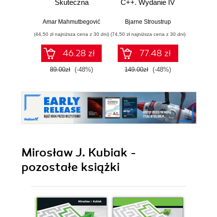
Skuteczna
C++. Wydanie IV
Progr
migracja z C do
jęz
nowoczesnego
Wyd
Amar Mahmutbegović
Bjarne Stroustrup
Jerz
C++
pop
(44,50 zł najniższa cena z 30 dni)
(74,50 zł najniższa cena z 30 dni)
(124,50 zł 
(k
46.28 zł
77.48 zł
89.00zł
(-48%)
149.00zł
(-48%)
249.0
Mirosław J. Kubiak -
pozostałe książki