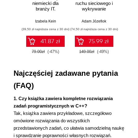
Zmienne dynamiczne 158
niemiecki dla
ruchu sieciowego i
prze
branży IT.
wykrywanie
s
Zmienne dynamiczne dla tablic 159
Praktyczne
włamań
ste
Struktury danych 160
przykłady i
p
Izabela Kein
Adam Józefiok
Wito
ćwiczenia
Rozdział 9. Szablony 165
(39,50 zł najniższa cena z 30 dni)
(74,50 zł najniższa cena z 30 dni)
(29,95 zł naj
Prosty szablon dla funkcji 166
41.87 zł
75.99 zł
Szablon dla różnych typów 168
Szablony dla klas 169
79.00zł
(-47%)
149.00zł
(-49%)
59.9
Rozdział 10. Standardowa biblioteka szablonów
STL - wybrane zagadnienia 173
Najczęściej zadawane pytania
Kontenery, algorytmy i iteratory 173
(FAQ)
Pętla zakresowa 175
Kontener sekwencyjny klasy vector 176
1. Czy książka zawiera kompletne rozwiązania
Kontener sekwencyjny klasy deque 184
zadań programistycznych w C++?
Kontener sekwencyjny klasy list 188
Tak, książka zawiera przykładowe, szczegółowo
Rozdział 11. Podążając w kierunku funkcyjnego
omówione rozwiązania do wszystkich
przedstawionych zadań, co ułatwia samodzielną naukę
paradygmatu programowania 191
i sprawdzanie poprawności własnych rozwiązań.