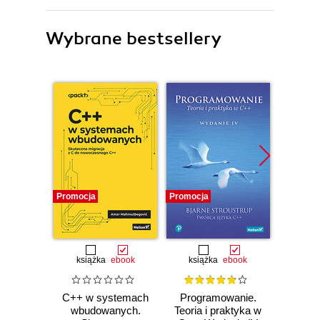
Wybrane bestsellery
Promocja
Promocja
Bestselle
Promocj
książka
ebook
książka
ebook
ksią
C++ w systemach
Programowanie.
Opu
wbudowanych.
Teoria i praktyka w