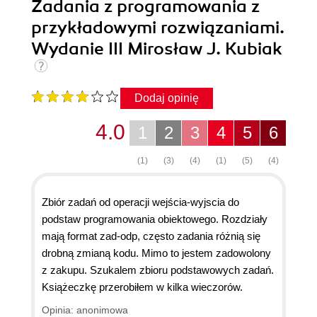
Zadania z programowania z
przykładowymi rozwiązaniami.
Wydanie III Mirosław J. Kubiak
Dodaj opinię
4.0
1
2
3
4
5
6
(1)
(3)
(4)
(1)
(5)
(4)
Zbiór zadań od operacji wejścia-wyjscia do
podstaw programowania obiektowego. Rozdziały
mają format zad-odp, często zadania różnią się
drobną zmianą kodu. Mimo to jestem zadowolony
z zakupu. Szukalem zbioru podstawowych zadań.
Książeczkę przerobiłem w kilka wieczorów.
Opinia: anonimowa