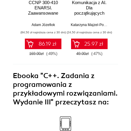
CCNP 300-410
Komunikacja z AI.
Inf
ENARSI.
Dla
kodowa
Zaawansowane
początkujących
wprow
administrowanie
prz
sieciami
zas
Adam Józefiok
Katarzyna Majzel-Pośpiech
Wojcie
przedsiębiorstwa i
(84,50 zł najniższa cena z 30 dni)
(24,50 zł najniższa cena z 30 dni)
(29,49 zł naj
bezpieczeństwo
sieci
86.19 zł
25.97 zł
169.00zł
(-49%)
49.00zł
(-47%)
59.0
Ebooka
"C++. Zadania z
programowania z
przykładowymi rozwiązaniami.
Wydanie III"
przeczytasz na: