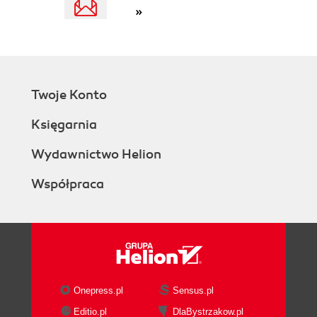
»
Twoje Konto
Księgarnia
Wydawnictwo Helion
Współpraca
Onepress.pl
Sensus.pl
Editio.pl
DlaBystrzakow.pl