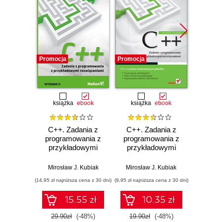
Promocja
Promocja
Promocj
książka
ebook
książka
ebook
ksią
C++. Zadania z
C++. Zadania z
Java.
programowania z
programowania z
progr
przykładowymi
przykładowymi
Prz
rozwiązaniami.
rozwiązaniami
fu
Wydanie II
roz
Mirosław J. Kubiak
Mirosław J. Kubiak
Mirosł
(14,95 zł najniższa cena z 30 dni)
(9,95 zł najniższa cena z 30 dni)
(24,50 zł naj
15.55 zł
10.35 zł
29.90zł
(-48%)
19.90zł
(-48%)
49.0