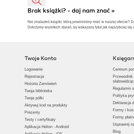
Brak książki? - daj nam znać »
Nie znalazłeś książki, którą powinniśmy mieć w naszej ofercie? 
Dołożymy wszelkich starań, by wskazany tytuł jak najszybciej się 
Twoje Konto
Księgar
Logowanie
Centrum po
Rejestracja
Przewodnik 
słabowidząc
Historia Zamówień
Regulamin s
Twoja biblioteka
Polityka pr
Twoje półki
Deklaracja 
Aktywuj kod na produkty
Formy i kos
Prezenty
Formy płatn
Testy i certyfikaty
Usprawnij 
Aplikacja Helion - Android
Blog
Aplikacja Helion - iOS