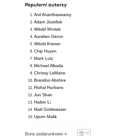
Popularni autorzy
Anil Ananthaswamy
Adam Józefiok
Witold Wrotek
Aurélien Géron
Witold Krieser
Chip Huyen
Mark Lutz
Michael Albada
Chrissy LeMaire
Brandon Abshire
Rishal Hurbans
Jun Shan
Haibin Li
Matt Goldwasser
Upom Malik
Bony podarunkowe »