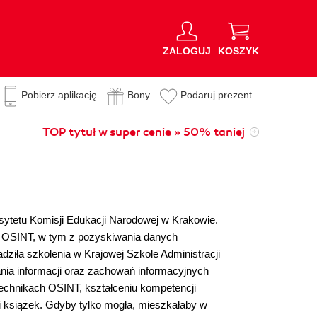
ZALOGUJ
KOSZYK
Pobierz aplikację
Bony
Podaruj prezent
TOP tytuł w super cenie » 50% taniej
ersytetu Komisji Edukacji Narodowej w Krakowie.
u OSINT, w tym z pozyskiwania danych
dziła szkolenia w Krajowej Szkole Administracji
nia informacji oraz zachowań informacyjnych
 technikach OSINT, kształceniu kompetencji
w i książek. Gdyby tylko mogła, mieszkałaby w