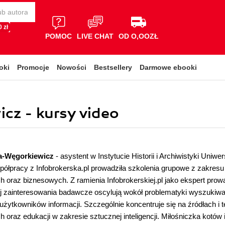
 zł
POMOC
LIVE CHAT
OD O,OOZŁ
oki
Promocje
Nowości
Bestsellery
Darmowe ebooki
cz - kursy video
a-Węgorkiewicz
- asystent w Instytucie Historii i Archiwistyki Uniw
ółpracy z Infobrokerska.pl prowadziła szkolenia grupowe z zakres
h oraz biznesowych. Z ramienia Infobrokerskiej.pl jako ekspert prowa
ej zainteresowania badawcze oscylują wokół problematyki wyszukiwa
użytkowników informacji. Szczególnie koncentruje się na źródłach i
h oraz edukacji w zakresie sztucznej inteligencji. Miłośniczka kotó