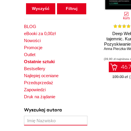
Wyczyść
kurs
BLOG
eBooki za 0,00zł
Deep We
tajemnic. Ku
Nowości
Pozyskiwanie
Promocje
Anna Pieczka-Wę
danyc
Outlet
(39,90 zł najniższa 
Ostatnie sztuki
46.7
Bestsellery
Najlepiej oceniane
199.00 zł
Przedsprzedaż
Zapowiedzi
Druk na żądanie
Wyszukaj autora