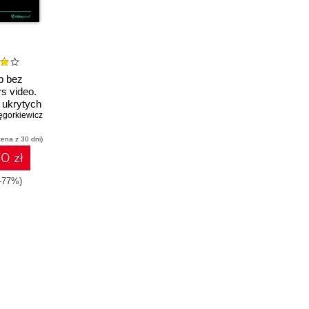
b bez
rs video.
 ukrytych
gorkiewicz
h
cena z 30 dni)
0 zł
(-77%)