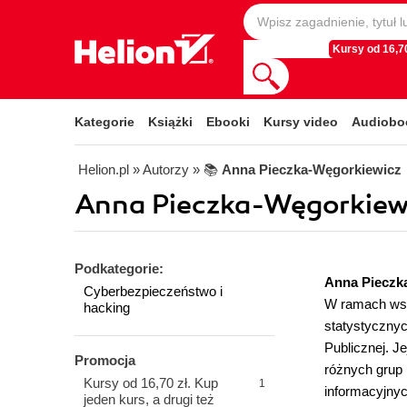
Kursy od 16,70
Kategorie
Książki
Ebooki
Kursy video
Audiobo
Helion.pl
» Autorzy
» 📚
Anna Pieczka-Węgorkiewicz
Anna Pieczka-Węgorkiewi
Podkategorie:
Anna Pieczk
Cyberbezpieczeństwo i
W ramach wsp
hacking
statystycznyc
Publicznej. J
Promocja
różnych grup 
Kursy od 16,70 zł. Kup
1
informacyjnyc
jeden kurs, a drugi też