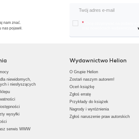
Daj nam znać.
*
Chcę otrzymywać na podany e-ma
u nas pojawił.
oraz nowościach wydawniczych.
nia
Wydawnictwo Helion
mocy
O Grupie Helion
dla niewidomych,
Zostań naszym autorem!
ych i niesłyszących
Oceń książkę
klepu
Zgłoś erratę
ywatności
Przykłady do książek
dostępności
Nagrody i wyróżnienia
zty wysyłki
Zgłoś naruszenie praw autorskich
ości
nasz serwis WWW