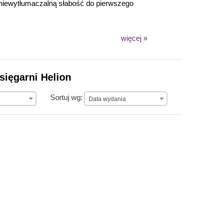
a niewytłumaczalną słabość do pierwszego
więcej »
sięgarni Helion
Data wydania
Sortuj wg:
Data wydania