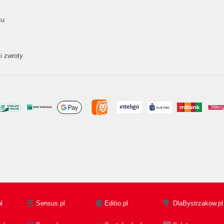
su
i zwroty
l
Sensus.pl
Editio.pl
DlaBystrzakow.pl