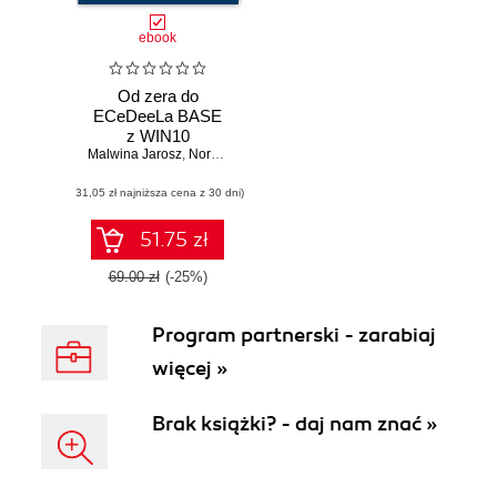
ebook
Od zera do
ECeDeeLa BASE
z WIN10
Malwina Jarosz
,
Norbert Kwaśniak
,
Aleksander Zieliński
,
Bożena Bo
(31,05 zł najniższa cena z 30 dni)
51.75 zł
69.00 zł
(-25%)
Program partnerski - zarabiaj
więcej »
Brak książki? - daj nam znać »