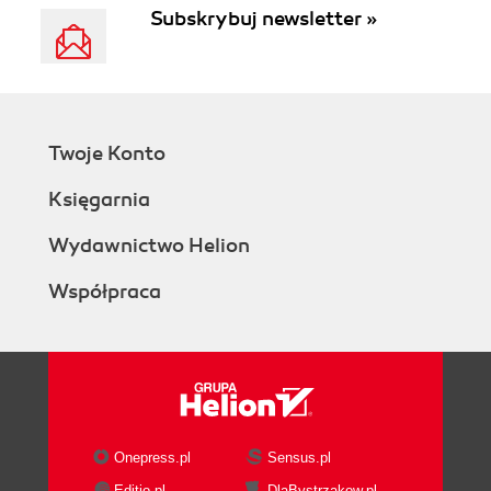
Subskrybuj newsletter »
Twoje Konto
Księgarnia
Wydawnictwo Helion
Współpraca
Onepress.pl
Sensus.pl
Editio.pl
DlaBystrzakow.pl