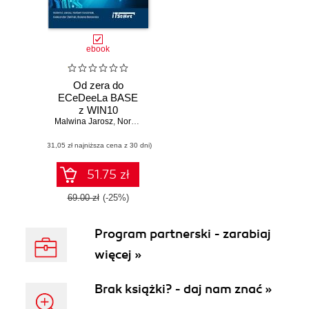
ebook
Od zera do
ECeDeeLa BASE
z WIN10
Malwina Jarosz
,
Norbert Kwaśniak
,
Aleksander Zieliński
,
Bożena Bo
(31,05 zł najniższa cena z 30 dni)
51.75 zł
69.00 zł
(-25%)
Program partnerski - zarabiaj
więcej »
Brak książki? - daj nam znać »