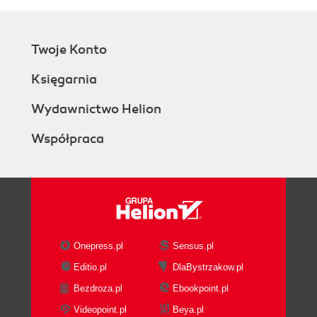
Twoje Konto
Księgarnia
Wydawnictwo Helion
Współpraca
Onepress.pl
Sensus.pl
Editio.pl
DlaBystrzakow.pl
Bezdroza.pl
Ebookpoint.pl
Videopoint.pl
Beya.pl