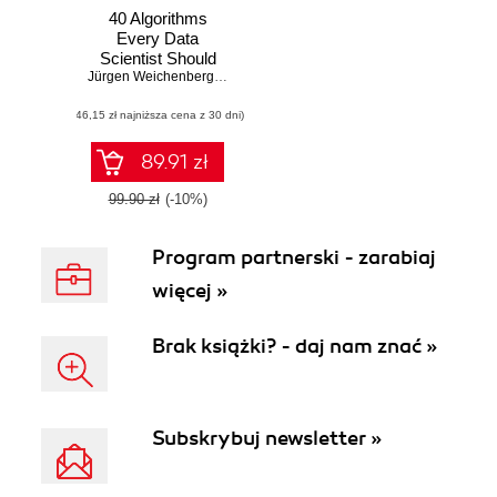
40 Algorithms
Every Data
Scientist Should
Know
Jürgen Weichenberger
,
Huw Kwon
(46,15 zł najniższa cena z 30 dni)
89.91 zł
99.90 zł
(-10%)
Program partnerski - zarabiaj
więcej »
Brak książki? - daj nam znać »
Subskrybuj newsletter »