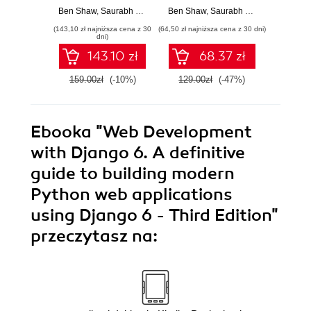
Python web
Pythonie
with
Ben Shaw
,
Saurabh Badhwar
Ben Shaw
,
Chris Guest
,
Saurabh Badhwar
,
Bharath Chandra K S
Ben Sha
,
Andrew
applications using
based
(143,10 zł najniższa cena z 30
(64,50 zł najniższa cena z 30 dni)
(179,10 zł 
Django 4 - Second
dni)
Edition
143.10 zł
68.37 zł
159.00zł
(-10%)
129.00zł
(-47%)
199.0
Ebooka
"Web Development
with Django 6. A definitive
guide to building modern
Python web applications
using Django 6 - Third Edition"
przeczytasz na: