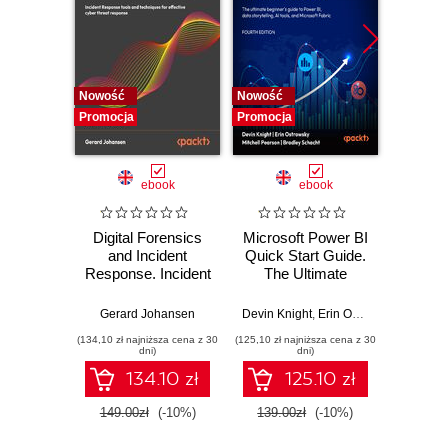
Nowość
Nowość
Nowość
Promocja
Promocja
Promocj
ebook
ebook
Digital Forensics
Microsoft Power BI
Pract
and Incident
Quick Start Guide.
Intel
Response. Incident
The Ultimate
Data-D
Response tools
Beginner's Guide
Hunti
and techniques for
to Power BI, Data
your c
Gerard Johansen
Devin Knight
,
Erin Ostrowsky
,
Mitchel
effective cyber
Storytelling, AI
effor
(134,10 zł najniższa cena z 30
(125,10 zł najniższa cena z 30
(116,10 zł 
threat response -
Tools, and
dete
dni)
dni)
Fourth Edition
Microsoft Fabric -
def
134.10 zł
125.10 zł
Fourth Edition
ATT&C
tool
149.00zł
(-10%)
139.00zł
(-10%)
129.0
E