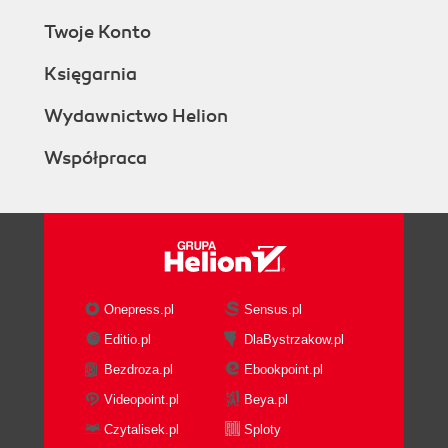
Twoje Konto
Księgarnia
Wydawnictwo Helion
Współpraca
Onepress.pl
Sensus.pl
Editio.pl
DlaBystrzakow.pl
Bezdroza.pl
Ebookpoint.pl
Videopoint.pl
Beya.pl
Czytalisek.pl
Sploty