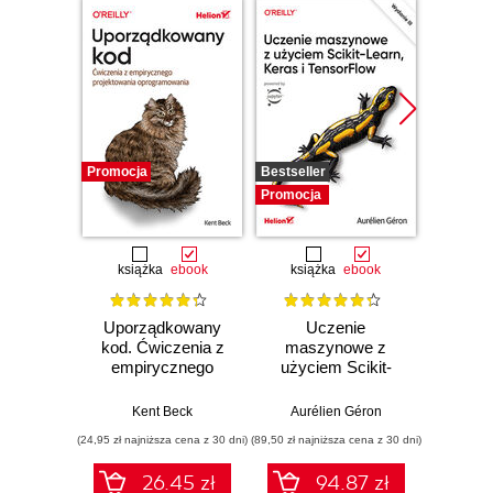
Promocja
Bestseller
Promocj
Promocja
książka
ebook
książka
ebook
ksią
Uporządkowany
Uczenie
Ko
kod. Ćwiczenia z
maszynowe z
Doma
empirycznego
użyciem Scikit-
D
projektowania
Learn, Keras i
Dosto
oprogramowania
TensorFlow.
arc
Kent Beck
Aurélien Géron
Vlad
Wydanie III
aplikacj
(24,95 zł najniższa cena z 30 dni)
(89,50 zł najniższa cena z 30 dni)
(39,50 zł naj
bi
26.45 zł
94.87 zł