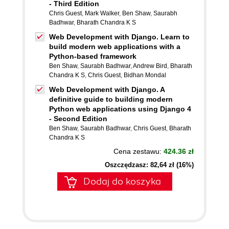
- Third Edition
Chris Guest
,
Mark Walker
,
Ben Shaw
,
Saurabh
Badhwar
,
Bharath Chandra K S
Web Development with Django. Learn to
build modern web applications with a
Python-based framework
Ben Shaw
,
Saurabh Badhwar
,
Andrew Bird
,
Bharath
Chandra K S
,
Chris Guest
,
Bidhan Mondal
Web Development with Django. A
definitive guide to building modern
Python web applications using Django 4
- Second Edition
Ben Shaw
,
Saurabh Badhwar
,
Chris Guest
,
Bharath
Chandra K S
Cena zestawu:
424.36 zł
Oszczędzasz: 82,64 zł (16%)
Dodaj do koszyka