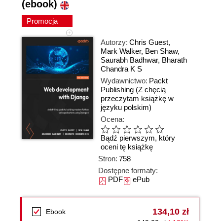
(ebook)
Promocja
Autorzy:
Chris Guest
,
Mark Walker
,
Ben Shaw
,
Saurabh Badhwar
,
Bharath
Chandra K S
Wydawnictwo:
Packt
Publishing
(Z chęcią
przeczytam książkę w
języku polskim)
Ocena:
Bądź pierwszym, który
oceni tę książkę
Stron:
758
Dostępne formaty:
PDF
ePub
134,10 zł
Ebook