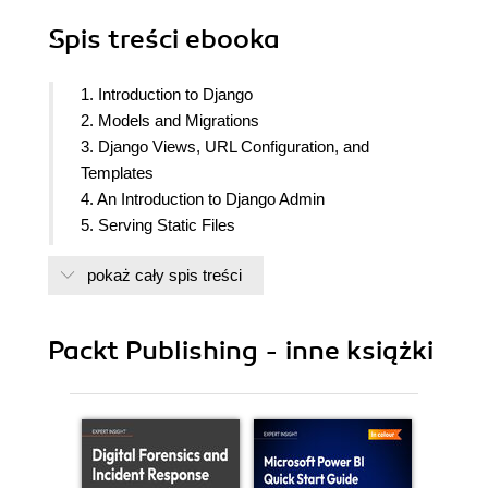
Spis treści
ebooka
1. Introduction to Django
2. Models and Migrations
3. Django Views, URL Configuration, and
Templates
4. An Introduction to Django Admin
5. Serving Static Files
6. Forms
pokaż cały spis treści
7. Advanced Form Validation and Model Forms
8. Media Serving and File Uploads
9. Sessions and Authentication
Packt Publishing - inne książki
10. Advanced Django Admin and Customizations
11. Advanced Templating and Class-Based Views
12. Building a REST API
13. Generating CSV, PDF, and Other Binary Files
14. Testing Your Django Applications
15. Deploying a Django Project