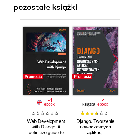
pozostałe książki
Promocja
Promocja
Promocj
ebook
książka
ebook
Web Development
Django. Tworzenie
Web D
with Django. A
nowoczesnych
with D
definitive guide to
aplikacji
to bu
building modern
internetowych w
web a