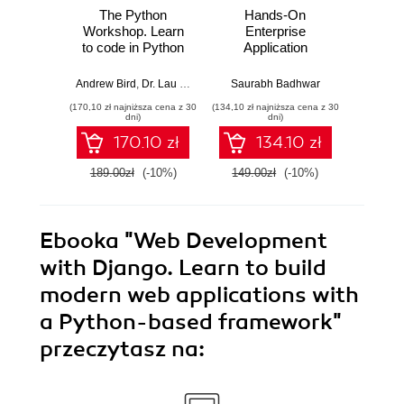
The Python
Hands-On
Web D
Workshop. Learn
Enterprise
with 
to code in Python
Application
defini
and kickstart your
Development with
build
career in software
Python. Design
Pyt
Andrew Bird
,
Dr. Lau Cher Han
,
Saurabh Badhwar
Mario Corchero Jiménez
,
Graham 
Chris Gu
development or
data-intensive
applic
(170,10 zł najniższa cena z 30
(134,10 zł najniższa cena z 30
(134,10 zł 
data science
Application with
Djang
dni)
dni)
Python 3
E
170.10 zł
134.10 zł
189.00zł
(-10%)
149.00zł
(-10%)
149.0
Ebooka
"Web Development
with Django. Learn to build
modern web applications with
a Python-based framework"
przeczytasz na: