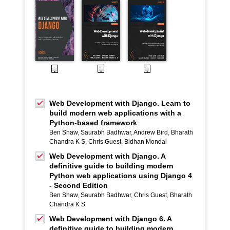
Web Development with Django. Learn to
build modern web applications with a
Python-based framework
Ben Shaw
,
Saurabh Badhwar
,
Andrew Bird
,
Bharath
Chandra K S
,
Chris Guest
,
Bidhan Mondal
Web Development with Django. A
definitive guide to building modern
Python web applications using Django 4
- Second Edition
Ben Shaw
,
Saurabh Badhwar
,
Chris Guest
,
Bharath
Chandra K S
Web Development with Django 6. A
definitive guide to building modern