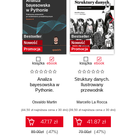
Bestseller
Bestseller
Bestselle
Nowość
Nowość
Promocj
Promocja
Promocja
książka
ebook
książka
ebook
ksią
Analiza
Struktury danych.
Pytho
bayesowska w
Ilustrowany
mas
Pythonie.
przewodnik
prz
Praktyczny
Najlep
przewodnik po
w 
Osvaldo Martin
Marcello La Rocca
Yuxi 
modelowaniu
zasto
(44,50 zł najniższa cena z 30 dni)
(39,50 zł najniższa cena z 30 dni)
(64,50 zł naj
probabilistycznym.
Wyd
Wydanie III
47.17 zł
41.87 zł
89.00zł
(-47%)
79.00zł
(-47%)
129.0