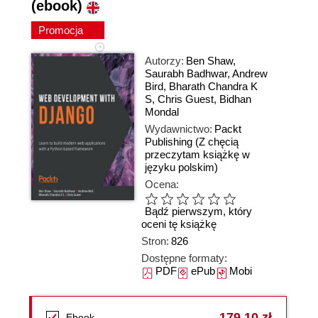
(ebook)
Promocja
Autorzy:
Ben Shaw
,
Saurabh Badhwar
,
Andrew
Bird
,
Bharath Chandra K
S
,
Chris Guest
,
Bidhan
Mondal
Wydawnictwo:
Packt
Publishing
(Z chęcią
przeczytam książkę w
języku polskim)
Ocena:
Bądź pierwszym, który
oceni tę książkę
Stron:
826
Dostępne formaty:
PDF
ePub
Mobi
179,10 zł
Ebook