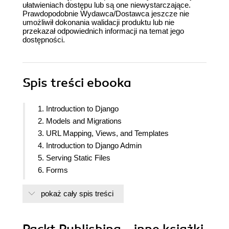
ułatwieniach dostępu lub są one niewystarczające.
Prawdopodobnie Wydawca/Dostawca jeszcze nie
umożliwił dokonania walidacji produktu lub nie
przekazał odpowiednich informacji na temat jego
dostępności.
Spis treści
ebooka
1. Introduction to Django
2. Models and Migrations
3. URL Mapping, Views, and Templates
4. Introduction to Django Admin
5. Serving Static Files
6. Forms
7. Advanced Form Validation and Model Forms
pokaż cały spis treści
8. Media Serving and File Uploads
9. Sessions and Authentication
10. Advanced Django Admin and Customizations
Packt Publishing - inne książki