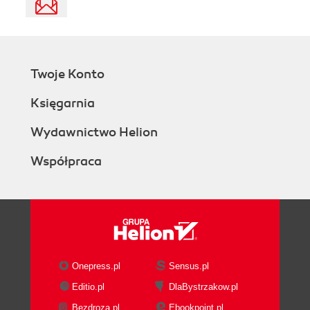
Twoje Konto
Księgarnia
Wydawnictwo Helion
Współpraca
Onepress.pl
Sensus.pl
Editio.pl
DlaBystrzakow.pl
Bezdroza.pl
Ebookpoint.pl