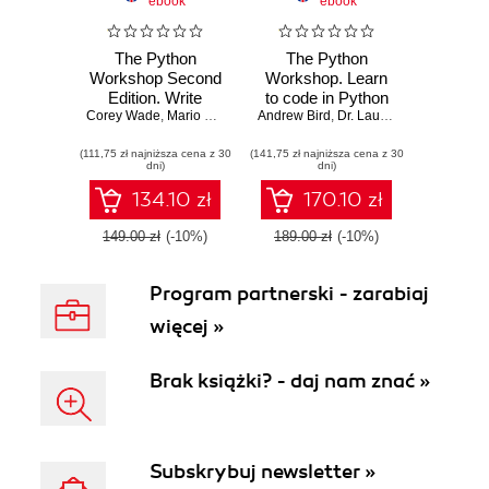
ebook
ebook
The Python
The Python
Workshop Second
Workshop. Learn
Edition. Write
to code in Python
Corey Wade
Python code to
,
Mario Corchero Jiménez
Andrew Bird
and kickstart your
,
Andrew Bird
,
Dr. Lau Cher Han
,
Dr. Lau Cher 
,
Mario 
solve challenging
career in software
(111,75 zł najniższa cena z 30
real-world
(141,75 zł najniższa cena z 30
development or
dni)
dni)
problems - Second
data science
Edition
134.10 zł
170.10 zł
149.00 zł
(-10%)
189.00 zł
(-10%)
Program partnerski - zarabiaj
więcej »
Brak książki? - daj nam znać »
Subskrybuj newsletter »