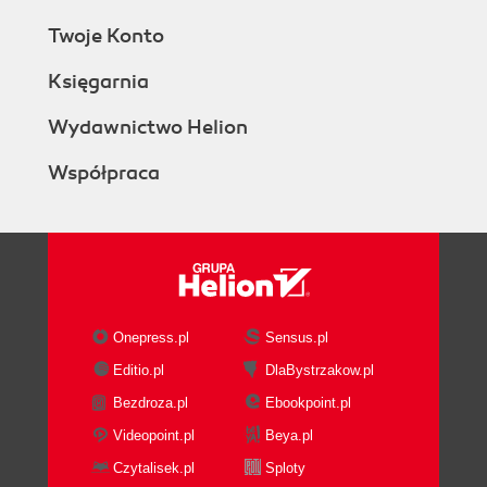
Twoje Konto
Księgarnia
Wydawnictwo Helion
Współpraca
Onepress.pl
Sensus.pl
Editio.pl
DlaBystrzakow.pl
Bezdroza.pl
Ebookpoint.pl
Videopoint.pl
Beya.pl
Czytalisek.pl
Sploty