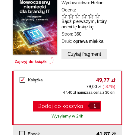
Wydawnictwo:
Helion
Ocena:
Bądź pierwszym, który
oceni tę książkę
Stron:
360
Druk:
oprawa miękka
Czytaj fragment
Zajrzyj do książki
49,77 zł
Książka
79,00 zł
(-37%)
47,40 zł najniższa cena z 30 dni
Dodaj do koszyka
Wysyłamy w 24h
41,87 zł
Ebook