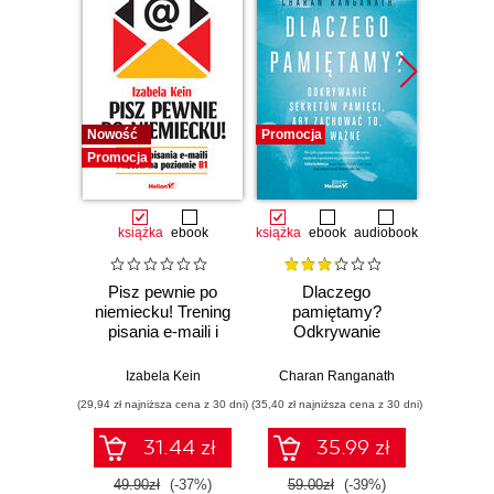
Nowość
Promocja
Promocj
Promocja
książka
ebook
książka
ebook
audiobook
Pisz pewnie po
Dlaczego
T
niemiecku! Trening
pamiętamy?
zapam
pisania e-maili i
Odkrywanie
Kurs v
listów na poziomie
sekretów pamięci,
r
B1
aby zachować to,
mec
Izabela Kein
Charan Ranganath
Tomasz 
co ważne
pam
(29,94 zł najniższa cena z 30 dni)
(35,40 zł najniższa cena z 30 dni)
(96,75 zł naj
31.44 zł
35.99 zł
49.90zł
(-37%)
59.00zł
(-39%)
129.0