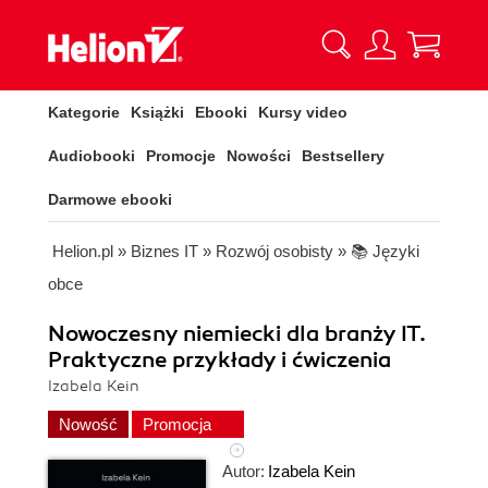
Kategorie
Książki
Ebooki
Kursy video
Audiobooki
Promocje
Nowości
Bestsellery
Darmowe ebooki
Helion.pl
»
Biznes IT
»
Rozwój osobisty
»
📚 Języki
obce
Nowoczesny niemiecki dla branży IT.
Praktyczne przykłady i ćwiczenia
Izabela Kein
Nowość
Promocja
Autor:
Izabela Kein