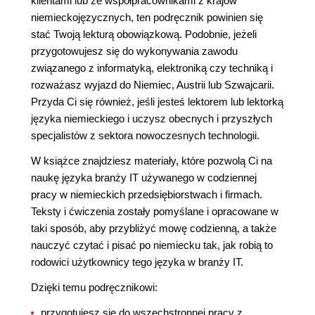
klientami lub ze współpracownikami z krajów
niemieckojęzycznych, ten podręcznik powinien się
stać Twoją lekturą obowiązkową. Podobnie, jeżeli
przygotowujesz się do wykonywania zawodu
związanego z informatyką, elektroniką czy techniką i
rozważasz wyjazd do Niemiec, Austrii lub Szwajcarii.
Przyda Ci się również, jeśli jesteś lektorem lub lektorką
języka niemieckiego i uczysz obecnych i przyszłych
specjalistów z sektora nowoczesnych technologii.
W książce znajdziesz materiały, które pozwolą Ci na
naukę języka branży IT używanego w codziennej
pracy w niemieckich przedsiębiorstwach i firmach.
Teksty i ćwiczenia zostały pomyślane i opracowane w
taki sposób, aby przybliżyć mowę codzienną, a także
nauczyć czytać i pisać po niemiecku tak, jak robią to
rodowici użytkownicy tego języka w branży IT.
Dzięki temu podręcznikowi:
przygotujesz się do wszechstronnej pracy z