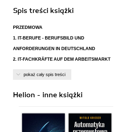
Spis treści
książki
PRZEDMOWA
1. IT-BERUFE - BERUFSBILD UND
ANFORDERUNGEN IN DEUTSCHLAND
2. IT-FACHKRÄFTE AUF DEM ARBEITSMARKT
3. ALLTAG IM UNTERNEHMEN
pokaż cały spis treści
4. KOMMUNIKATION IN DER IT
5. AUF EINER MESSE
Helion - inne książki
6. IT-ABTEILUNG ALS INTERNER DIENSTLEISTER
IM UNTERNEHMEN
7. EXTERNE IT-DIENSTLEISTER IM