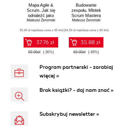
Mapa Agile &
Budowanie
Scrum. Jak się
zespołu. Młotek
odnaleźć jako
Scrum Mastera
Mateusz Żeromski
Scrum Master
Mateusz Żeromski
(35,40 zł najniższa cena z 30 dni)
(34,50 zł najniższa cena z 30 dni)
37.76 zł
35.88 zł
59.00zł
(-36%)
69.00zł
(-48%)
Program partnerski - zarabiaj
więcej »
Brak książki? - daj nam znać »
Subskrybuj newsletter »