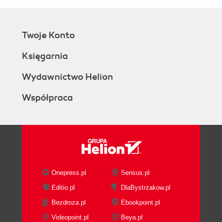
Twoje Konto
Księgarnia
Wydawnictwo Helion
Współpraca
Onepress.pl
Sensus.pl
Editio.pl
DlaBystrzakow.pl
Bezdroza.pl
Ebookpoint.pl
Videopoint.pl
Beya.pl