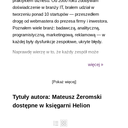
praktykiem biznesu. Od 2000 roku zdobywam
doświadczenie w branży IT, brałem udział w
tworzeniu ponad 10 startupów — przeszedłem
drogę od webmastera do prezesa firmy i inwestora.
Poznałem wiele branż: badawczą, analityczną,
programistyczną, marketingową, reklamową — w
każdej były dysfunkcje zespołowe, ukryte błędy.
Naprawdę wierzę w to, że każdy zespół może
pracować lepiej.
więcej »
Zasady Scrum i wartości Agile są według mnie
jasną i pewną drogą do zbudowania skutecznego i
[Pokaż więcej]
efektywnego zespołu. Dlatego też stworzyłem
platformę e-learningową Agile & Scrum, a od 2018
Tytuły autora: Mateusz Żeromski
roku prowadzę warsztaty i przeprowadzam
transformacje firm, oparte na konkretnej wiedzy
dostępne w księgarni Helion
biznesowej.
Scruma traktuję jako techniczną implementację
turkusu — proste i jasne zasady, których można