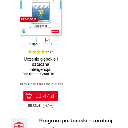
Promocja
książka
ebook
Uczenie głębokie i
sztuczna
inteligencja.
Jon Krohn
Interaktywny
,
Grant Beyleveld
,
Aglaé Bassens
przewodnik
(49,50 zł najniższa cena z 30 dni)
ilustrowany
52.47 zł
99.00zł
(-47%)
Program partnerski - zarabiaj