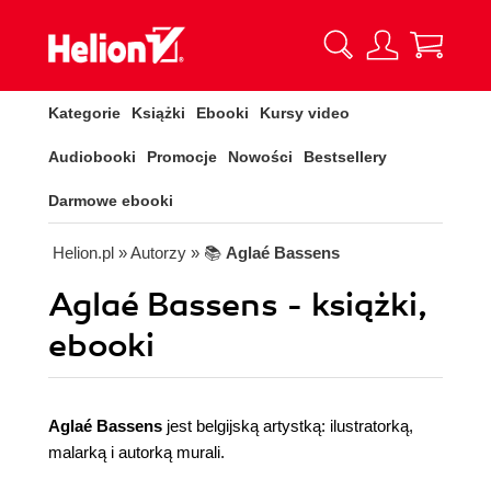
Kategorie
Książki
Ebooki
Kursy video
Audiobooki
Promocje
Nowości
Bestsellery
Darmowe ebooki
Helion.pl
» Autorzy
» 📚
Aglaé Bassens
Aglaé Bassens - książki,
ebooki
Aglaé Bassens
jest belgijską artystką: ilustratorką,
malarką i autorką murali.