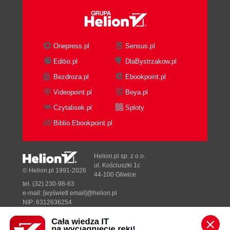
Onepress.pl
Sensus.pl
Editio.pl
DlaBystrzakow.pl
Bezdroza.pl
Ebookpoint.pl
Videopoint.pl
Beya.pl
Czytalisek.pl
Sploty
Biblio.Ebookpoint.pl
Helion.pl sp. z o.o.
ul. Kościuszki 1c
© Helion.pl 1991-2026
44-100 Gliwice
tel. (32) 230-98-63
e-mail:
[wyświetl email]@helion.pl
NIP: 6312636254
Regon: 241989027
Designed with ♥ by
Tonik.pl