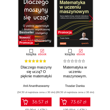
Bestseller
Promocja
Promocj
Nowość
Promocja
książka
ebook
książka
ebook
ksią
Dlaczego maszyny
Matematyka w
Graf
się uczą? O
uczeniu
neurono
pięknie matematyki
maszynowym.
p
i działaniu
Opanuj algebrę
współczesnej
liniową, rachunek
Anil Ananthaswamy
Tivadar Danka
Fil
sztucznej
różniczkowy i
(34,50 zł najniższa cena z 30 dni)
(69,50 zł najniższa cena z 30 dni)
(39,50 zł naj
inteligencji
całkowy oraz
rachunek
36.57 zł
73.67 zł
prawdopodobieństwa