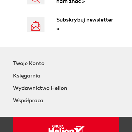
nam znać »
Mind Versus Data
Summary
3. Data Engineering Fundamentals
Subskrybuj newsletter
Data Sources
»
Data Formats
JSON
Row-Major Versus Column-Major Format
Text Versus Binary Format
Data Models
Twoje Konto
Relational Model
NoSQL
Księgarnia
Document model
Graph model
Wydawnictwo Helion
Structured Versus Unstructured Data
Współpraca
Data Storage Engines and Processing
Transactional and Analytical Processing
ETL: Extract, Transform, and Load
Modes of Dataflow
Data Passing Through Databases