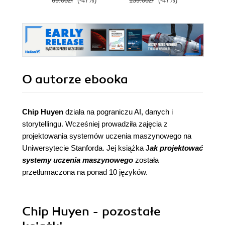
69.00zł
(-47%)
139.00zł
(-47%)
79.0
O autorze
ebooka
Chip Huyen
działa na pograniczu AI, danych i
storytellingu. Wcześniej prowadziła zajęcia z
projektowania systemów uczenia maszynowego na
Uniwersytecie Stanforda. Jej książka J
ak projektować
systemy uczenia maszynowego
została
przetłumaczona na ponad 10 języków.
Chip Huyen - pozostałe