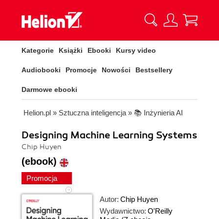
Kategorie
Książki
Ebooki
Kursy video
Audiobooki
Promocje
Nowości
Bestsellery
Darmowe ebooki
Helion.pl
»
Sztuczna inteligencja
»
📚 Inżynieria AI
Designing Machine Learning Systems
Chip Huyen
(ebook)
Promocja
Autor:
Chip Huyen
Wydawnictwo:
O'Reilly