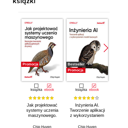
książki
Promocja
Bestseller
Promocj
Promocja
książka
ebook
książka
ebook
Jak projektować
Inżynieria AI.
In
systemy uczenia
Tworzenie aplikacji
dell'
maszynowego.
z wykorzystaniem
artific
Iteracyjne
modeli bazowych
Edition
tworzenie aplikacji
applic
Chip Huyen
Chip Huyen
Ch