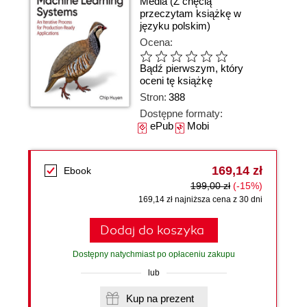
Media
(Z chęcią
przeczytam książkę w
języku polskim)
Ocena:
Bądź pierwszym, który
oceni tę książkę
Stron:
388
Dostępne formaty:
ePub
Mobi
169,14 zł
Ebook
199,00 zł
(-15%)
169,14 zł najniższa cena z 30 dni
Dodaj do koszyka
Dostępny natychmiast po opłaceniu zakupu
lub
Kup na prezent