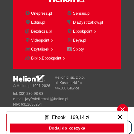
Data Passing Through Services
Data Passing Through Real-Time
Onepress.pl
Sensus.pl
Transport
Editio.pl
DlaBystrzakow.pl
Batch Processing Versus Stream Processing
Bezdroza.pl
Ebookpoint.pl
Summary
4. Training Data
Videopoint.pl
Beya.pl
Sampling
Czytalisek.pl
Sploty
Nonprobability Sampling
Biblio.Ebookpoint.pl
Simple Random Sampling
Stratified Sampling
Weighted Sampling
Helion.pl sp. z o.o.
Reservoir Sampling
ul. Kościuszki 1c
© Helion.pl 1991-2026
44-100 Gliwice
Importance Sampling
tel. (32) 230-98-63
Labeling
e-mail:
[wyświetl email]@helion.pl
Hand Labels
NIP: 6312636254
Regon: 241989027
Label multiplicity
Ebook
169,14 zł
Data lineage
Designed with ♥ by
Tonik.pl
Natural Labels
Dodaj do koszyka
Feedback loop length