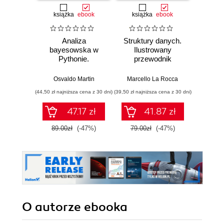
książka
ebook
książka
ebook
ksią
Analiza
Struktury danych.
Pytho
bayesowska w
Ilustrowany
mas
Pythonie.
przewodnik
prz
Praktyczny
Najlep
przewodnik po
w 
Osvaldo Martin
Marcello La Rocca
Yuxi 
modelowaniu
zasto
(44,50 zł najniższa cena z 30 dni)
(39,50 zł najniższa cena z 30 dni)
(64,50 zł naj
probabilistycznym.
Wyd
Wydanie III
47.17 zł
41.87 zł
89.00zł
(-47%)
79.00zł
(-47%)
129.0
O autorze
ebooka