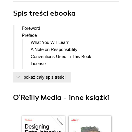
Spis treści
ebooka
Foreword
Preface
What You Will Learn
A Note on Responsibility
Conventions Used in This Book
License
Using Code Examples
pokaż cały spis treści
OReilly Online Learning
How to Contact Us
Acknowledgments
O'Reilly Media - inne książki
From Holden
From Boris
1. What Is Ray, and Where Does It Fit?
Why Do You Need Ray?
Where Can You Run Ray?