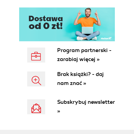
Conclusion
3. Remote Functions
Essentials of Ray Remote Functions
Composition of Remote Ray Functions
Ray Remote Best Practices
Bringing It Together with an Example
Conclusion
Program partnerski -
4. Remote Actors
zarabiaj więcej »
Understanding the Actor Model
Creating a Basic Ray Remote Actor
Brak książki? - daj
Implementing the Actors Persistence
nam znać »
Scaling Ray Remote Actors
Ray Remote Actors Best Practices
Conclusion
Subskrybuj newsletter
5. Ray Design Details
»
Fault Tolerance
Ray Objects
Serialization/Pickling
cloudpickle