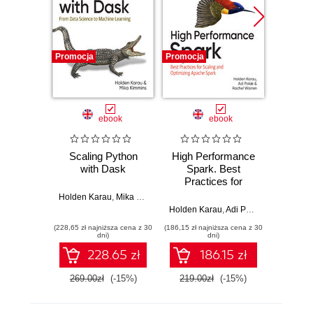
Promocja
Promocja
Promocj
ebook
ebook
Scaling Python
High Performance
Kub
with Dask
Spark. Best
Machi
Practices for
Scaling and
Holden Karau
,
Mika Kimmins
Trevor G
Optimizing Apache
Holden Karau
,
Adi Polak
,
Rachel War
Spark. 2nd Edition
(228,65 zł najniższa cena z 30
(186,15 zł najniższa cena z 30
(135,15 zł 
dni)
dni)
228.65 zł
186.15 zł
269.00zł
(-15%)
219.00zł
(-15%)
159.0