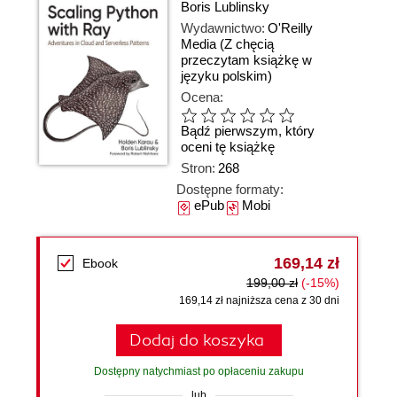
Boris Lublinsky
Wydawnictwo:
O'Reilly
Media
(Z chęcią
przeczytam książkę w
języku polskim)
Ocena:
Bądź pierwszym, który
oceni tę książkę
Stron:
268
Dostępne formaty:
ePub
Mobi
169,14 zł
Ebook
199,00 zł
(-15%)
169,14 zł najniższa cena z 30 dni
Dodaj do koszyka
Dostępny natychmiast po opłaceniu zakupu
lub