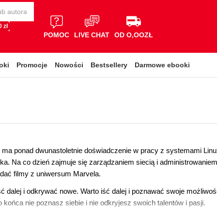
 zł
POMOC
LIVE CHAT
OD O,OOZŁ
oki
Promocje
Nowości
Bestsellery
Darmowe ebooki
- ma ponad dwunastoletnie doświadczenie w pracy z systemami Linux
ka. Na co dzień zajmuje się zarządzaniem siecią i administrowaniem
ądać filmy z uniwersum Marvela.
ść dalej i odkrywać nowe. Warto iść dalej i poznawać swoje możliwości 
o końca nie poznasz siebie i nie odkryjesz swoich talentów i pasji.