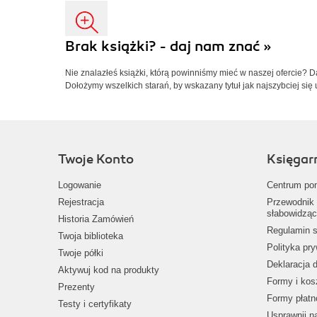
Brak książki? - daj nam znać »
Nie znalazłeś książki, którą powinniśmy mieć w naszej ofercie? 
Dołożymy wszelkich starań, by wskazany tytuł jak najszybciej się 
Twoje Konto
Księgar
Logowanie
Centrum po
Rejestracja
Przewodnik 
słabowidząc
Historia Zamówień
Regulamin s
Twoja biblioteka
Polityka pr
Twoje półki
Deklaracja 
Aktywuj kod na produkty
Formy i kos
Prezenty
Formy płatn
Testy i certyfikaty
Usprawnij 