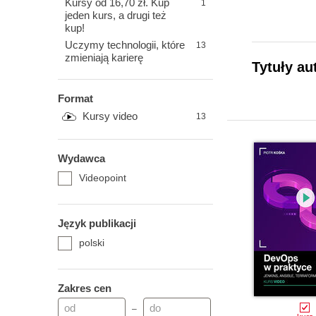
Kursy od 16,70 zł. Kup
1
jeden kurs, a drugi też
kup!
Uczymy technologii, które
13
zmieniają karierę
Tytuły au
Format
Kursy video
13
Wydawca
Videopoint
Język publikacji
polski
Zakres cen
–