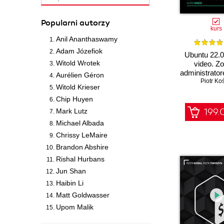
Popularni autorzy
kurs
Anil Ananthaswamy
Adam Józefiok
Ubuntu 22.0
Witold Wrotek
video. Z
administrato
Aurélien Géron
Piotr Ko
Witold Krieser
Chip Huyen
199.
Mark Lutz
Michael Albada
Chrissy LeMaire
Brandon Abshire
Rishal Hurbans
Jun Shan
Haibin Li
Matt Goldwasser
Upom Malik