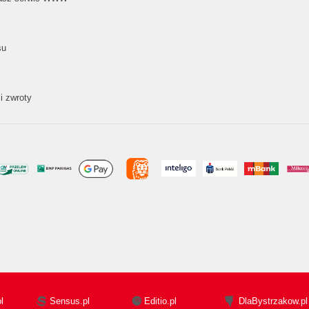
su
i zwroty
l
Sensus.pl
Editio.pl
DlaBystrzakow.pl