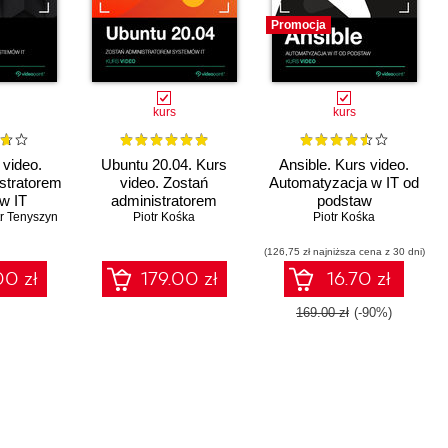
Promocja
kurs
kurs
 video.
Ubuntu 20.04. Kurs
Ansible. Kurs video.
stratorem
video. Zostań
Automatyzacja w IT od
w IT
administratorem
podstaw
tr Tenyszyn
systemów IT
Piotr Kośka
Piotr Kośka
(126,75 zł najniższa cena z 30 dni)
00 zł
179.00 zł
16.70 zł
169.00 zł
(-90%)