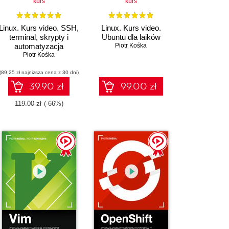
kurs
kurs
Linux. Kurs video. SSH,
Linux. Kurs video.
terminal, skrypty i
Ubuntu dla laików
automatyzacja
Piotr Kośka
Piotr Kośka
(89,25 zł najniższa cena z 30 dni)
39.90 zł
99.00 zł
119.00 zł
(-66%)