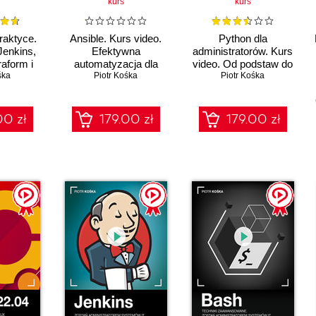
kurs
kurs
aktyce.
Ansible. Kurs video.
Python dla
Jenkins,
Efektywna
administratorów. Kurs
raform i
automatyzacja dla
video. Od podstaw do
śka
r
zaawansowanych
Piotr Kośka
automatyzacji pracy w
Piotr Kośka
świecie DevOps
00 zł
179.00 zł
179.00 zł