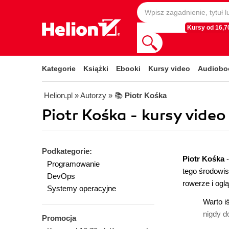
Kursy od 16,70
Kategorie
Książki
Ebooki
Kursy video
Audiobo
Helion.pl
» Autorzy
» 📚
Piotr Kośka
Piotr Kośka - kursy video
Podkategorie:
Piotr Kośka
Programowanie
tego środowis
DevOps
rowerze i ogl
Systemy operacyjne
Warto i
nigdy d
Promocja