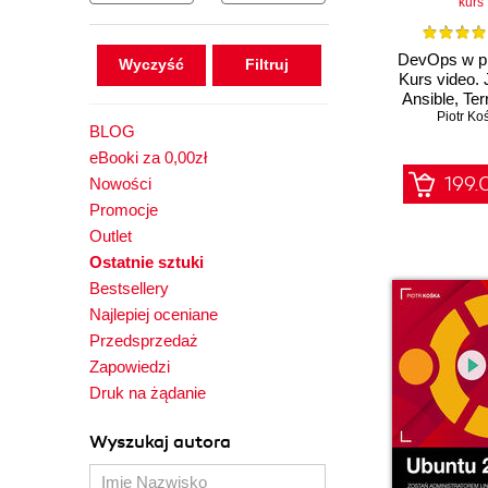
kurs
DevOps w pr
Wyczyść
Kurs video. 
Ansible, Ter
Piotr Ko
Docke
BLOG
eBooki za 0,00zł
199.
Nowości
Promocje
Outlet
Ostatnie sztuki
Bestsellery
Najlepiej oceniane
Przedsprzedaż
Zapowiedzi
Druk na żądanie
Wyszukaj autora