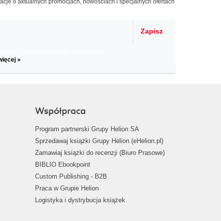
macje o aktualnych promocjach, nowościach i specjalnych ofertach
Zapisz
il informacje o zniżkach, promocjach
więcej »
Współpraca
Program partnerski Grupy Helion SA
Sprzedawaj książki Grupy Helion (eHelion.pl)
Zamawiaj książki do recenzji (Biuro Prasowe)
BIBLIO Ebookpoint
Custom Publishing - B2B
Praca w Grupie Helion
Logistyka i dystrybucja książek