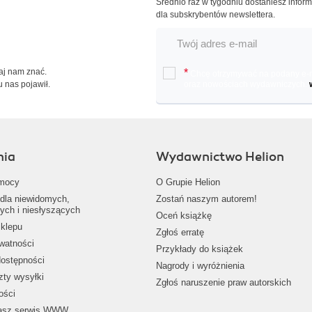
Średnio raz w tygodniu dostaniesz infor
dla subskrybentów newslettera.
Daj nam znać.
*
Chcę otrzymywać na podany e-ma
u nas pojawił.
oraz nowościach wydawniczych.
nia
Wydawnictwo Helion
mocy
O Grupie Helion
dla niewidomych,
Zostań naszym autorem!
ych i niesłyszących
Oceń książkę
klepu
Zgłoś erratę
ywatności
Przykłady do książek
dostępności
Nagrody i wyróżnienia
zty wysyłki
Zgłoś naruszenie praw autorskich
ości
nasz serwis WWW