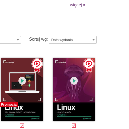
więcej »
Data wydania
Sortuj wg:
Data wydania
Promocja