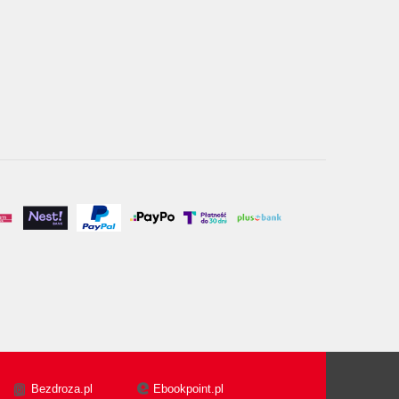
Bezdroza.pl
Ebookpoint.pl