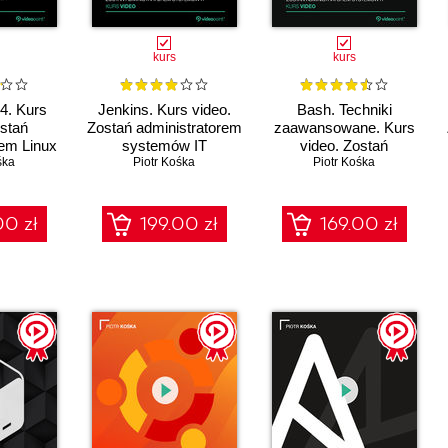
kurs
kurs
4. Kurs
Jenkins. Kurs video.
Bash. Techniki
ostań
Zostań administratorem
zaawansowane. Kurs
rem Linux
systemów IT
video. Zostań
śka
Piotr Kośka
administratorem
Piotr Kośka
systemów IT
00 zł
199.00 zł
169.00 zł