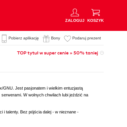
ZALOGUJ
KOSZYK
Pobierz aplikację
Bony
Podaruj prezent
TOP tytuł w super cenie » 50% taniej
/GNU. Jest pasjonatem i wielkim entuzjastą
 serwerami. W wolnych chwilach lubi jeździć na
i talenty. Bez pójścia dalej - w nieznane -