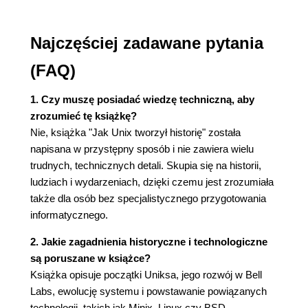
4.9. Biografia - Doug McIlroy 108
Rozdział 5. Wersja siódma (1976 - 1979) 113
Najczęściej zadawane pytania
5.1. Powłoka Bourne'a 114
(FAQ)
5.2. Yacc, Lex, Make 116
5.3. Przygotowywanie dokumentów 126
1. Czy muszę posiadać wiedzę techniczną, aby
5.4. Sed i Awk 143
zrozumieć tę książkę?
5.5. Inne języki 148
Nie, książka "Jak Unix tworzył historię" została
5.6. Inne zasługi 153
napisana w przystępny sposób i nie zawiera wielu
Rozdział 6. Nie tylko badania 163
trudnych, technicznych detali. Skupia się na historii,
6.1. Programmer's Workbench 164
ludziach i wydarzeniach, dzięki czemu jest zrozumiała
6.2. Licencje uniwersyteckie 168
także dla osób bez specjalistycznego przygotowania
6.3. Grupy użytkowników 170
informatycznego.
6.4. Komentarz Johna Lionsa 171
2. Jakie zagadnienia historyczne i technologiczne
6.5. Przenośność 173
są poruszane w książce?
Rozdział 7. Komercjalizacja 177
Książka opisuje początki Uniksa, jego rozwój w Bell
7.1. Podział 178
Labs, ewolucję systemu i powstawanie powiązanych
7.2. USL i SVR4 179
technologii, takich jak Minix, Linux czy BSD.