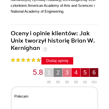
członkiem American Academy of Arts and Sciences i
National Academy of Engineering.
Oceny i opinie klientów: Jak
Unix tworzył historię Brian W.
Kernighan
Dodaj opinię
5.8
1
2
3
4
5
6
(0)
(0)
(0)
(0)
(2)
(11)
Polecam