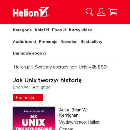
Kategorie
Książki
Ebooki
Kursy video
Audiobooki
Promocje
Nowości
Bestsellery
Darmowe ebooki
Helion.pl
»
Systemy operacyjne
»
Unix
»
📚 BSD
Jak Unix tworzył historię
Brian W. Kernighan
Promocja
Autor:
Brian W.
Kernighan
Wydawnictwo:
Helion
Ocena: