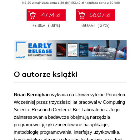
(46,20 zł najniższa cena z 30 dni)
(53,40 zł najniższa cena z 30 dni)
(41,40 zł naj
47.74 zł
56.07 zł
77.00zł
(-38%)
89.00zł
(-37%)
69.0
O autorze
książki
Brian Kernighan
wykłada na Uniwersytecie Princeton.
Wcześniej przez trzydzieści lat pracował w Computing
Science Research Center of Bell Laboratories. Jego
zainteresowania badawcze obejmują narzędzia
programowe, języki zorientowane na aplikacje,
metodologię programowania, interfejsy użytkownika,
humanistykę cyfrową i edukację technologiczną. Jest