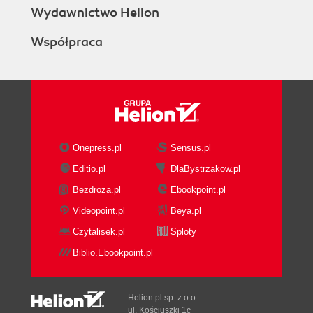
Wydawnictwo Helion
Współpraca
Onepress.pl
Sensus.pl
Editio.pl
DlaBystrzakow.pl
Bezdroza.pl
Ebookpoint.pl
Videopoint.pl
Beya.pl
Czytalisek.pl
Sploty
Biblio.Ebookpoint.pl
Helion.pl sp. z o.o.
ul. Kościuszki 1c