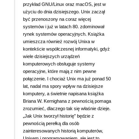
przykład GNU/Linux oraz macOS, jest w
użyciu do dnia dzisiejszego. Unix zaczął
być przenoszony na coraz więcej
systemów i już w latach 80. zdominował
rynek systemów operacyjnych. Książka
umieszcza również rozwój Unixa w
kontekście współczesnej informatyki, gdyż
wiele dzisiejszych urządzeń
komputerowych obsługuje systemy
operacyjne, które mają z nim pewne
połączenie. I chociaż Unix ma już ponad 50
lat, nadal ma spory wpływ na dzisiejsze
komputery, a świetnie napisana książka
Briana W. Kernighana z pewnością pomaga
zrozumieć, dlaczego tak się właśnie dzieje.
„Jak Unix tworzył historię” będzie z
pewnością perełką dla osób
zainteresowanych historią komputerów,
Unixem i programowaniem, ale jest to