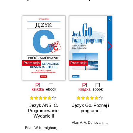
Promocja
Promocja
Nowość
Promocj
książka
ebook
książka
ebook
ksią
Język ANSI C.
Język Go. Poznaj i
Zdradl
Programowanie.
programuj
nas 
Wydanie II
ant
przest
Alan A. A. Donovan
,
Brian W. Kernigh
Brian W. Kernighan
,
Dennis M. Ritchie
Li