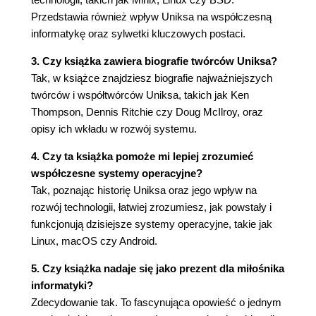
TM
7.3. UNIX
181
Przedstawia również wpływ Uniksa na współczesną
7.4. Public relations 183
informatykę oraz sylwetki kluczowych postaci.
Rozdział 8. Potomkowie 187
3. Czy książka zawiera biografie twórców Uniksa?
8.1. Berkeley Software Distribution 189
Tak, w książce znajdziesz biografie najważniejszych
8.2. Wojny uniksowe 191
twórców i współtwórców Uniksa, takich jak Ken
8.3. Minix i Linux 192
Thompson, Dennis Ritchie czy Doug McIlroy, oraz
8.4. Plan 9 196
opisy ich wkładu w rozwój systemu.
8.5. Diaspora 198
4. Czy ta książka pomoże mi lepiej zrozumieć
Rozdział 9. Dziedzictwo 201
współczesne systemy operacyjne?
9.1. Technologia 202
Tak, poznając historię Uniksa oraz jego wpływ na
9.2. Organizacja 207
rozwój technologii, łatwiej zrozumiesz, jak powstały i
9.3. Uznanie 213
funkcjonują dzisiejsze systemy operacyjne, takie jak
9.4. Czy historia mogłaby się powtórzyć? 216
Linux, macOS czy Android.
Źródła 219
5. Czy książka nadaje się jako prezent dla miłośnika
informatyki?
Zdecydowanie tak. To fascynująca opowieść o jednym