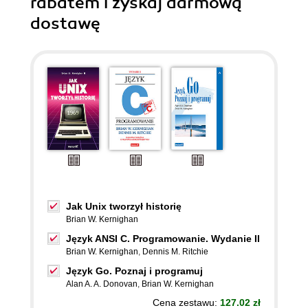
rabatem i zyskaj darmową
dostawę
Jak Unix tworzył historię
Brian W. Kernighan
Język ANSI C. Programowanie. Wydanie II
Brian W. Kernighan
,
Dennis M. Ritchie
Język Go. Poznaj i programuj
Alan A. A. Donovan
,
Brian W. Kernighan
Cena zestawu:
127.02 zł