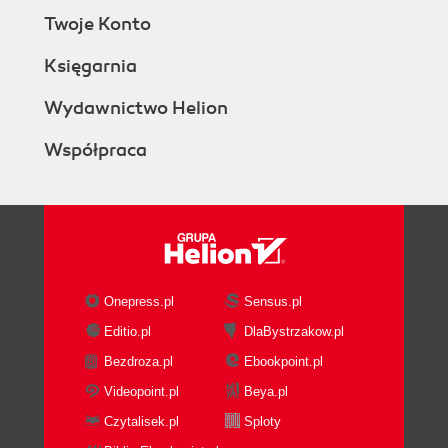
Twoje Konto
Księgarnia
Wydawnictwo Helion
Współpraca
Onepress.pl
Sensus.pl
Editio.pl
DlaBystrzakow.pl
Bezdroza.pl
Ebookpoint.pl
Videopoint.pl
Beya.pl
Czytalisek.pl
Sploty