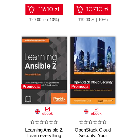
with Ansible 2.9
116.10 zł
107.10 zł
129.00 zł
(-10%)
119.00 zł
(-10%)
Promocja
Promocja
ebook
ebook
Learning Ansible 2.
OpenStack Cloud
Learn everything
Security. Your