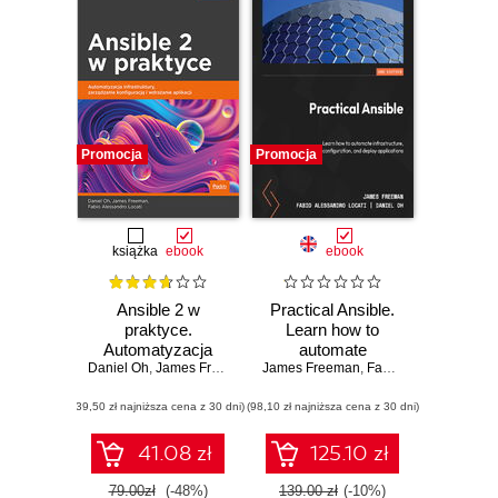
Promocja
Promocja
książka
ebook
ebook
Ansible 2 w
Practical Ansible.
praktyce.
Learn how to
Automatyzacja
automate
Daniel Oh
infrastruktury,
,
James Freeman
,
Fabio Alessandro Locati
James Freeman
infrastructure,
,
Fabio Alessandro Locati
zarządzanie
manage
(39,50 zł najniższa cena z 30 dni)
konfiguracją i
(98,10 zł najniższa cena z 30 dni)
configuration, and
wdrażanie aplikacji
deploy applications
- Second Edition
41.08 zł
125.10 zł
79.00zł
(-48%)
139.00 zł
(-10%)