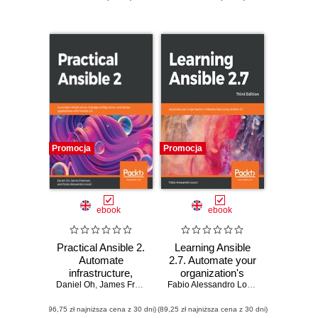
Promocja
Promocja
ebook
ebook
Practical Ansible 2.
Learning Ansible
Automate
2.7. Automate your
infrastructure,
organization's
Daniel Oh
manage
,
James Freeman
,
Fabio Alessandro Locati
infrastructure using
Fabio Alessandro Locati
configuration, and
Ansible 2.7 - Third
(96,75 zł najniższa cena z 30 dni)
deploy applications
(89,25 zł najniższa cena z 30 dni)
Edition