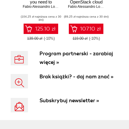
you need to
OpenStack cloud
manage and
Fabio Alessandro Locati
storage contains all
Fabio Alessandro Locati
handle your
your vital
(104,25 zł najniższa cena z 30
systems with ease
(89,25 zł najniższa cena z 30 dni)
computing
dni)
with Ansible 2
resources and
using this
potentially
125.10 zł
107.10 zł
comprehensive
sensitive data –
guide - Second
secure it with this
139.00 zł
(-10%)
119.00 zł
(-10%)
Edition
essential
OpenStack tutorial
Program partnerski - zarabiaj
więcej »
Brak książki? - daj nam znać »
Subskrybuj newsletter »