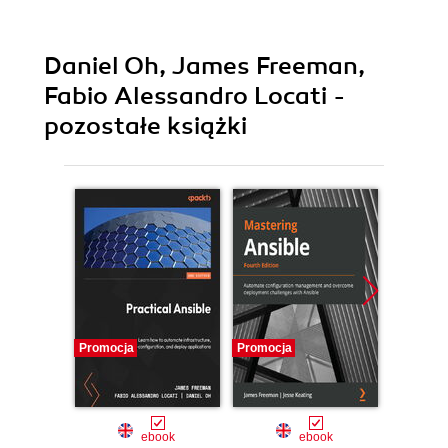
Daniel Oh, James Freeman,
Fabio Alessandro Locati -
pozostałe książki
Promocja
Promocja
Promocj
ebook
ebook
ksią