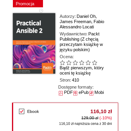
Promocja
Autorzy:
Daniel Oh
,
James Freeman
,
Fabio
Alessandro Locati
Wydawnictwo:
Packt
Publishing
(Z chęcią
przeczytam książkę w
języku polskim)
Ocena:
Bądź pierwszym, który
oceni tę książkę
Stron:
410
Dostępne formaty:
PDF
ePub
Mobi
116,10 zł
Ebook
129,00 zł
(-10%)
116,10 zł najniższa cena z 30 dni