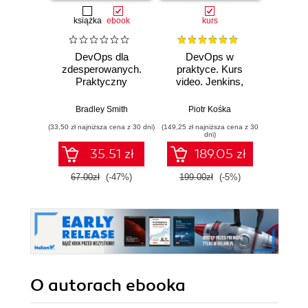
książka
ebook
kurs
DevOps dla
DevOps w
Ansi
zdesperowanych.
praktyce. Kurs
video
Praktyczny
video. Jenkins,
automa
poradnik
Ansible, Terraform i
zaawa
przetrwania
Docker
Bradley Smith
Piotr Kośka
Pi
(33,50 zł najniższa cena z 30 dni)
(149,25 zł najniższa cena z 30
(134,25 zł 
dni)
35.51 zł
189.05 zł
1
67.00zł
(-47%)
199.00zł
(-5%)
179.
O autorach
ebooka