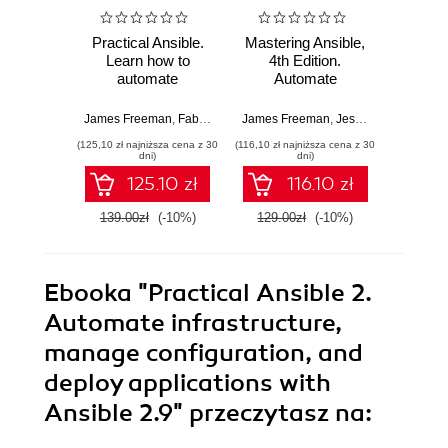
Practical Ansible.
Mastering Ansible,
Ans
Learn how to
4th Edition.
pr
automate
Automate
Auto
infrastructure,
configuration
infra
manage
management and
zar
James Freeman
,
Fabio Alessandro Locati
James Freeman
,
Daniel Oh
,
Jesse Keating
Daniel O
configuration, and
overcome
konf
(125,10 zł najniższa cena z 30
(116,10 zł najniższa cena z 30
(39,50 zł naj
deploy applications
deployment
wdrażan
dni)
dni)
- Second Edition
challenges with
125.10 zł
116.10 zł
Ansible - Fourth
Edition
139.00zł
(-10%)
129.00zł
(-10%)
79.0
Ebooka
"Practical Ansible 2.
Automate infrastructure,
manage configuration, and
deploy applications with
Ansible 2.9"
przeczytasz na: