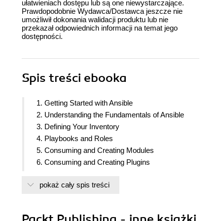
ułatwieniach dostępu lub są one niewystarczające.
Prawdopodobnie Wydawca/Dostawca jeszcze nie
umożliwił dokonania walidacji produktu lub nie
przekazał odpowiednich informacji na temat jego
dostępności.
Spis treści
ebooka
1. Getting Started with Ansible
2. Understanding the Fundamentals of Ansible
3. Defining Your Inventory
4. Playbooks and Roles
5. Consuming and Creating Modules
6. Consuming and Creating Plugins
7. Coding Best Practices
pokaż cały spis treści
8. Advanced Ansible Topics
9. Network Automation with Ansible
10. Container and Cloud Management
Packt Publishing - inne książki