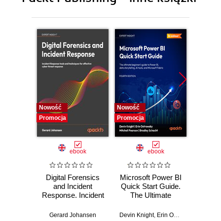
11. Troubleshooting and Testing Strategies
12. Getting Started with Ansible Tower
Nowość
Nowość
Nowość
Promocja
Promocja
Promocj
ebook
ebook
Digital Forensics
Microsoft Power BI
Pract
and Incident
Quick Start Guide.
Intel
Response. Incident
The Ultimate
Data-D
Response tools
Beginner's Guide
Hunti
and techniques for
to Power BI, Data
your c
Gerard Johansen
Devin Knight
,
Erin Ostrowsky
,
Mitchel