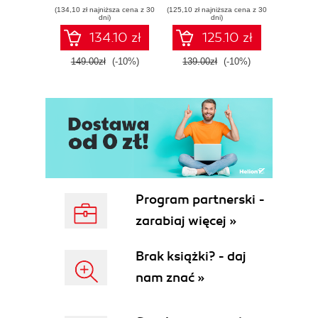
effective cyber
Storytelling, AI
effor
(134,10 zł najniższa cena z 30
(125,10 zł najniższa cena z 30
(116,10 zł 
threat response -
Tools, and
dete
dni)
dni)
Fourth Edition
Microsoft Fabric -
def
134.10 zł
125.10 zł
Fourth Edition
ATT&C
tool
149.00zł
(-10%)
139.00zł
(-10%)
129.0
E
Program partnerski -
zarabiaj więcej »
Brak książki? - daj
nam znać »