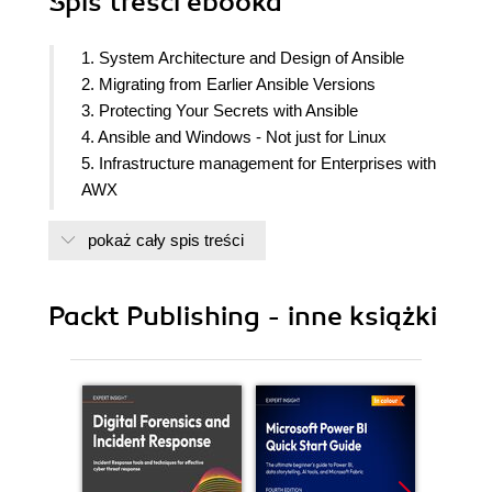
Spis treści
ebooka
1. System Architecture and Design of Ansible
2. Migrating from Earlier Ansible Versions
3. Protecting Your Secrets with Ansible
4. Ansible and Windows - Not just for Linux
5. Infrastructure management for Enterprises with
AWX
6. Unlocking the Power of Jinja2 Templates
pokaż cały spis treści
7. Controlling Task Conditions
8. Composing Reusable Ansible Content with
Roles
Packt Publishing - inne książki
9. Troubleshooting Ansible
10. Extending Ansible
11. Minimizing Downtime with Rolling
Deployments
12. Infrastructure Provisioning
13. Network Automation