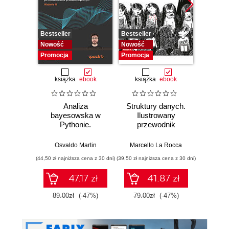
Bestseller
Bestseller
Bestselle
Nowość
Nowość
Promocj
Promocja
Promocja
książka
ebook
książka
ebook
ksią
Analiza
Struktury danych.
Pytho
bayesowska w
Ilustrowany
mas
Pythonie.
przewodnik
prz
Praktyczny
Najlep
przewodnik po
w 
Osvaldo Martin
Marcello La Rocca
Yuxi 
modelowaniu
zasto
(44,50 zł najniższa cena z 30 dni)
(39,50 zł najniższa cena z 30 dni)
(64,50 zł naj
probabilistycznym.
Wyd
Wydanie III
47.17 zł
41.87 zł
89.00zł
(-47%)
79.00zł
(-47%)
129.0