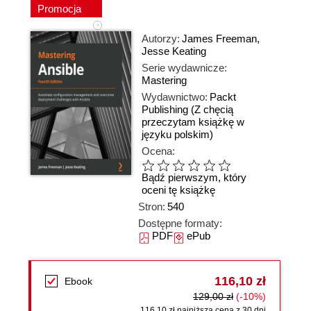
Promocja
Autorzy:
James Freeman
,
Jesse Keating
Serie wydawnicze:
Mastering
Wydawnictwo:
Packt
Publishing
(Z chęcią
przeczytam książkę w
języku polskim)
Ocena:
Bądź pierwszym, który
oceni tę książkę
Stron:
540
Dostępne formaty:
PDF
ePub
116,10 zł
Ebook
129,00 zł
(-10%)
116,10 zł najniższa cena z 30 dni