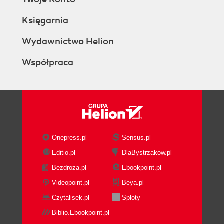
Księgarnia
Wydawnictwo Helion
Współpraca
Onepress.pl
Sensus.pl
Editio.pl
DlaBystrzakow.pl
Bezdroza.pl
Ebookpoint.pl
Videopoint.pl
Beya.pl
Czytalisek.pl
Sploty
Biblio.Ebookpoint.pl