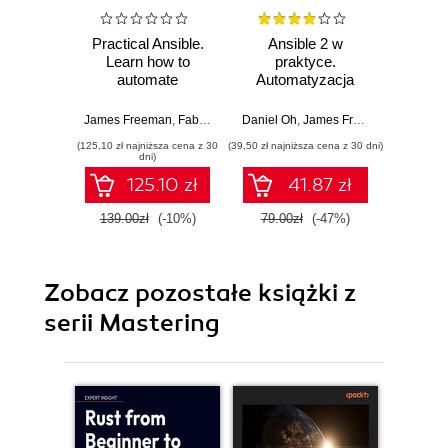
Practical Ansible.
Ansible 2 w
Practic
Learn how to
praktyce.
Au
automate
Automatyzacja
infra
infrastructure,
infrastruktury,
m
manage
zarządzanie
config
James Freeman
,
Fabio Alessandro Locati
Daniel Oh
,
James Freeman
,
Daniel Oh
,
Fabio Ale
Daniel O
configuration, and
konfiguracją i
deploy 
(125,10 zł najniższa cena z 30
(39,50 zł najniższa cena z 30 dni)
(116,10 zł 
deploy applications
wdrażanie aplikacji
with 
dni)
- Second Edition
125.10 zł
41.87 zł
139.00zł
(-10%)
79.00zł
(-47%)
129.0
Zobacz pozostałe książki z
serii Mastering