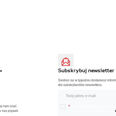
»
Subskrybuj newsletter 
Średnio raz w tygodniu dostaniesz infor
dla subskrybentów newslettera.
Daj nam znać.
*
Chcę otrzymywać na podany e-ma
u nas pojawił.
oraz nowościach wydawniczych.