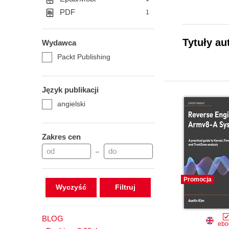
PDF
1
Tytuły au
Wydawca
Packt Publishing
Język publikacji
angielski
Zakres cen
–
Promocja
Wyczyść
BLOG
ebo