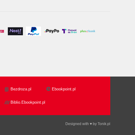
Bezdroza.pl
Ebookpoint.pl
Biblio.Ebookpoint.pl
Designed with ♥ by
Tonik.pl