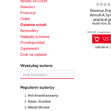
eBooki za 0,00zł
Nowości
Reverse Eng
Promocje
Armv8-A Sys
Outlet
practical g
kernel, firm
Austin Kim
,
B
Ostatnie sztuki
TrustZone a
Bestsellery
(104,25 zł najniższa
Najlepiej oceniane
125.
Przedsprzedaż
139.00 zł
Zapowiedzi
Druk na żądanie
Wyszukaj autora
Popularni autorzy
Anil Ananthaswamy
Adam Józefiok
Witold Wrotek