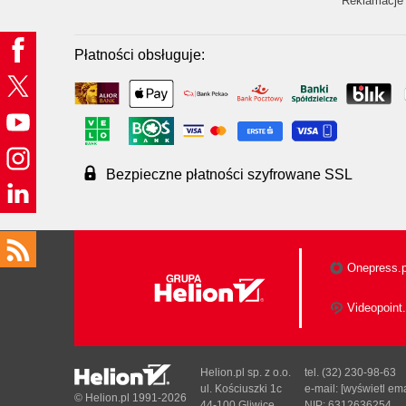
Reklamacje 
Płatności obsługuje:
Bezpieczne płatności szyfrowane SSL
Onepress.p
Videopoint.
Helion.pl sp. z o.o.
tel. (32) 230-98-63
ul. Kościuszki 1c
e-mail:
[wyświetl ema
© Helion.pl 1991-2026
44-100 Gliwice
NIP: 6312636254