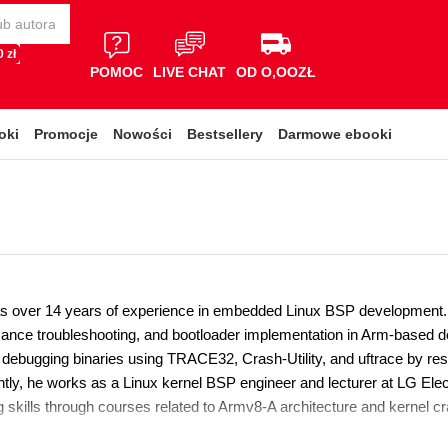
 zł
POMOC
LIVE CHAT
OD O,OOZŁ
oki
Promocje
Nowości
Bestsellery
Darmowe ebooki
s over 14 years of experience in embedded Linux BSP development. H
ance troubleshooting, and bootloader implementation in Arm-based de
 debugging binaries using TRACE32, Crash-Utility, and uftrace by res
ntly, he works as a Linux kernel BSP engineer and lecturer at LG Elec
 skills through courses related to Armv8-A architecture and kernel c