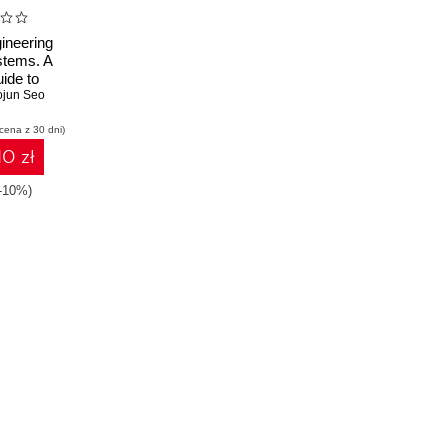
ineering
tems. A
uide to
ware, and
ojun Seo
nalysis
 cena z 30 dni)
10 zł
(-10%)