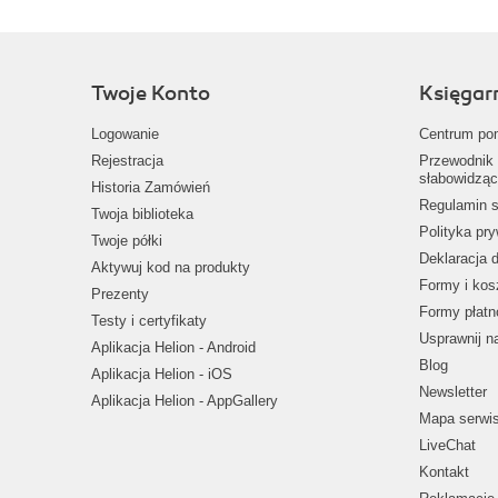
Twoje Konto
Księgar
Logowanie
Centrum po
Rejestracja
Przewodnik 
słabowidząc
Historia Zamówień
Regulamin s
Twoja biblioteka
Polityka pr
Twoje półki
Deklaracja 
Aktywuj kod na produkty
Formy i kos
Prezenty
Formy płatn
Testy i certyfikaty
Usprawnij 
Aplikacja Helion - Android
Blog
Aplikacja Helion - iOS
Newsletter
Aplikacja Helion - AppGallery
Mapa serwi
LiveChat
Kontakt