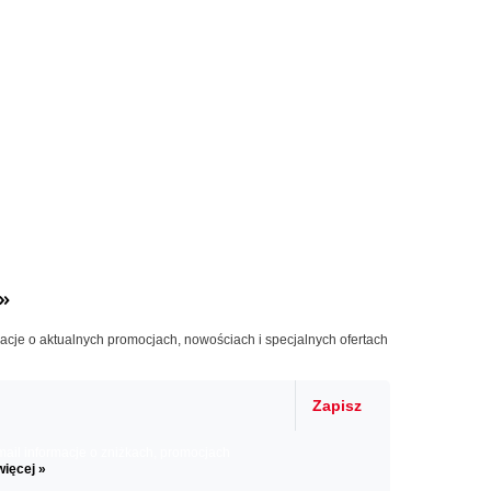
»
macje o aktualnych promocjach, nowościach i specjalnych ofertach
Zapisz
il informacje o zniżkach, promocjach
więcej »