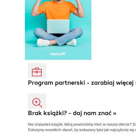
Program partnerski - zarabiaj więcej 
Brak książki? - daj nam znać »
Nie znalazłeś książki, którą powinniśmy mieć w naszej ofercie? 
Dołożymy wszelkich starań, by wskazany tytuł jak najszybciej się 