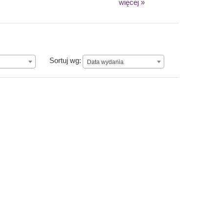
więcej »
Data wydania
Sortuj wg:
Data wydania