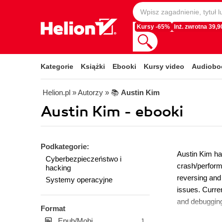
Kursy -65%
Inż. zwrotna 39,90
Kategorie
Książki
Ebooki
Kursy video
Audiobo
Helion.pl
» Autorzy
» 📚
Austin Kim
Austin Kim - ebooki
Podkategorie:
Austin Kim ha
Cyberbezpieczeństwo i
crash/perform
hacking
reversing and
Systemy operacyjne
issues. Curre
and debugging
Format
Epub/Mobi
1