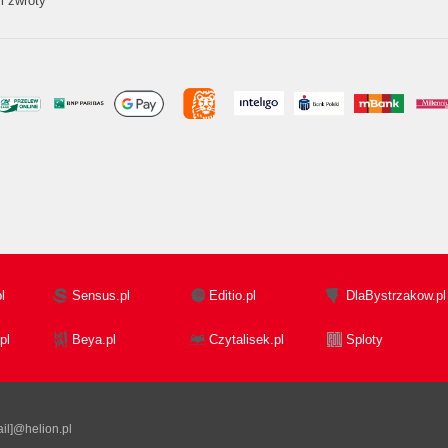
i zwroty
l
Sensus.pl
Editio.pl
DlaBystrzakow.pl
pl
Beya.pl
Czytalisek.pl
Sploty
il]@helion.pl