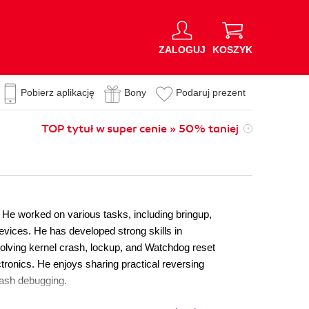
ZALOGUJ
KOSZYK
Pobierz aplikację
Bony
Podaruj prezent
TOP tytuł w super cenie » 50% taniej
e worked on various tasks, including bringup,
vices. He has developed strong skills in
olving kernel crash, lockup, and Watchdog reset
tronics. He enjoys sharing practical reversing
rash debugging.