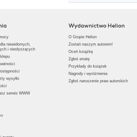
nia
Wydawnictwo Helion
mocy
O Grupie Helion
dla niewidomych,
Zostań naszym autorem!
ych i niesłyszących
Oceń książkę
klepu
Zgłoś erratę
ywatności
Przykłady do książek
dostępności
Nagrody i wyróżnienia
zty wysyłki
Zgłoś naruszenie praw autorskich
ości
nasz serwis WWW
su