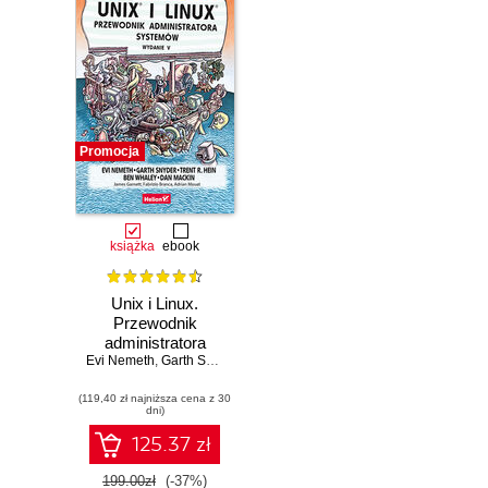
Promocja
książka
ebook
Unix i Linux.
Przewodnik
administratora
Evi Nemeth
systemów.
,
Garth Snyder
,
Trent R. Hein
,
Ben Whaley
,
Dan Mackin
Wydanie V
(119,40 zł najniższa cena z 30
dni)
125.37 zł
199.00zł
(-37%)