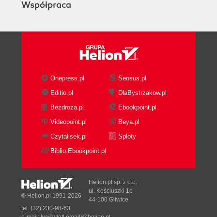
Współpraca
Onepress.pl
Sensus.pl
Editio.pl
DlaBystrzakow.pl
Bezdroza.pl
Ebookpoint.pl
Videopoint.pl
Beya.pl
Czytalisek.pl
Sploty
Biblio.Ebookpoint.pl
Helion.pl sp. z o.o.
ul. Kościuszki 1c
© Helion.pl 1991-2026
44-100 Gliwice
tel. (32) 230-98-63
e-mail:
[wyświetl email]@helion.pl