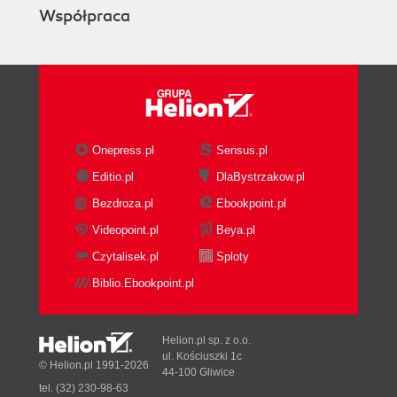
Współpraca
Onepress.pl
Sensus.pl
Editio.pl
DlaBystrzakow.pl
Bezdroza.pl
Ebookpoint.pl
Videopoint.pl
Beya.pl
Czytalisek.pl
Sploty
Biblio.Ebookpoint.pl
Helion.pl sp. z o.o.
ul. Kościuszki 1c
© Helion.pl 1991-2026
44-100 Gliwice
tel. (32) 230-98-63