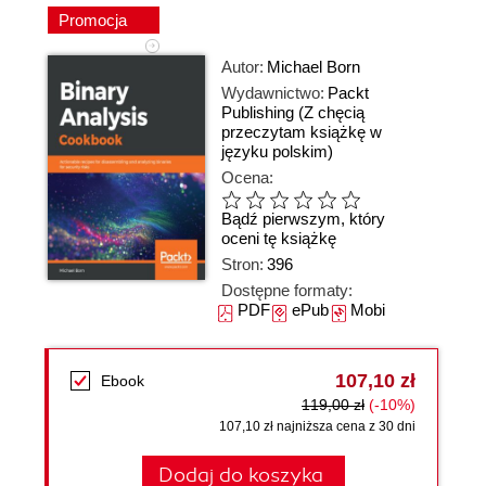
Promocja
Autor:
Michael Born
Wydawnictwo:
Packt
Publishing
(Z chęcią
przeczytam książkę w
języku polskim)
Ocena:
Bądź pierwszym, który
oceni tę książkę
Stron:
396
Dostępne formaty:
PDF
ePub
Mobi
107,10 zł
Ebook
119,00 zł
(-10%)
107,10 zł najniższa cena z 30 dni
Dodaj do koszyka