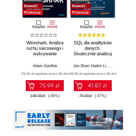
Nowość
Nowość
Promocja
Promocja
książka
ebook
książka
ebook
Wireshark. Analiza
SQL dla analityków
Wazuh.
ruchu sieciowego i
danych.
Od in
wykrywanie
Skutecznie analizuj
pierws
włamań
dane, wyciągaj
wartościowe
Adam Józefiok
Jun Shan
,
Haibin Li
,
Matt Goldwasser
Adam
wnioski i opanuj
(74,50 zł najniższa cena z 30 dni)
(39,50 zł najniższa cena z 30 dni)
zaawansowany
SQL na potrzeby
75.99 zł
41.87 zł
1
praktycznych
zastosowań.
149.00zł
(-49%)
79.00zł
(-47%)
Wydanie IV