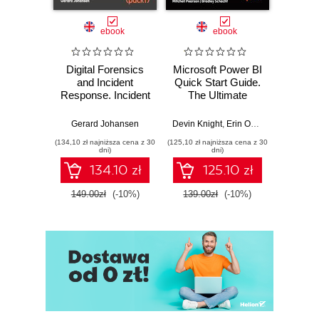
ebook
ebook
Digital Forensics
Microsoft Power BI
Pract
and Incident
Quick Start Guide.
Intel
Response. Incident
The Ultimate
Data-D
Response tools
Beginner's Guide
Hunti
and techniques for
to Power BI, Data
your c
Gerard Johansen
Devin Knight
,
Erin Ostrowsky
,
Mitchel
effective cyber
Storytelling, AI
effor
(134,10 zł najniższa cena z 30
(125,10 zł najniższa cena z 30
(116,10 zł 
threat response -
Tools, and
dete
dni)
dni)
Fourth Edition
Microsoft Fabric -
def
134.10 zł
125.10 zł
Fourth Edition
ATT&C
tool
149.00zł
(-10%)
139.00zł
(-10%)
129.0
E