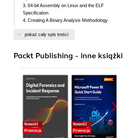
3. 64-bit Assembly on Linux and the ELF
Specification
4. Creating A Binary Analysis Methodology
5. Linux Tools for Binary Analysis
pokaż cały spis treści
6. Analyzing A Simple Bind Shell
7. Analyzing A Simple Reverse Shell
8. Identifying Vulnerabilities
Packt Publishing - inne książki
9. Understanding Anti-Analysis Techniques
10. A Simple Reverse Shell With Polymorphism
11. Appendix: Dynamic Taint Analysis - the 30,000
Foot View
Nowość
Nowość
Nowość
Promocja
Promocja
Promocj