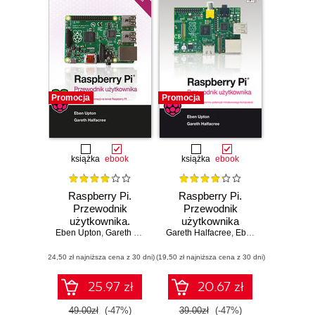
Promocja
Promocja
książka
ebook
książka
ebook
Raspberry Pi.
Raspberry Pi.
Przewodnik
Przewodnik
użytkownika.
użytkownika
Eben Upton
Wydanie III
,
Gareth Halfacree
Gareth Halfacree
,
Eben Upton
(24,50 zł najniższa cena z 30 dni)
(19,50 zł najniższa cena z 30 dni)
25.97 zł
20.67 zł
49.00zł
(-47%)
39.00zł
(-47%)