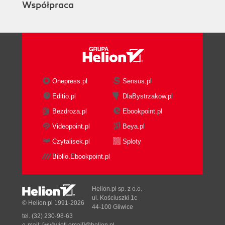
Współpraca
Onepress.pl
Sensus.pl
Editio.pl
DlaBystrzakow.pl
Bezdroza.pl
Ebookpoint.pl
Videopoint.pl
Beya.pl
Czytalisek.pl
Sploty
Biblio.Ebookpoint.pl
Helion.pl sp. z o.o.
ul. Kościuszki 1c
© Helion.pl 1991-2026
44-100 Gliwice
tel. (32) 230-98-63
e-mail:
[wyświetl email]@helion.pl