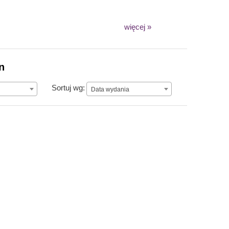
więcej »
n
Data wydania
Sortuj wg:
Data wydania