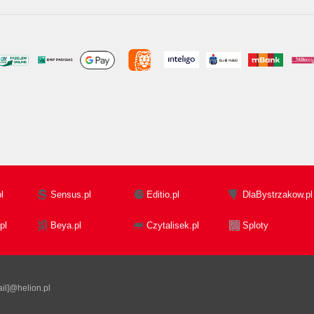
l
Sensus.pl
Editio.pl
DlaBystrzakow.pl
pl
Beya.pl
Czytalisek.pl
Sploty
il]@helion.pl