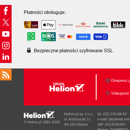
Płatności obsługuje:
Bezpieczne płatności szyfrowane SSL
Onepress.p
Videopoint.
Helion.pl sp. z o.o.
tel. (32) 230-98-63
ul. Kościuszki 1c
e-mail:
[wyświetl ema
© Helion.pl 1991-2026
44-100 Gliwice
NIP: 6312636254
Regon: 241989027