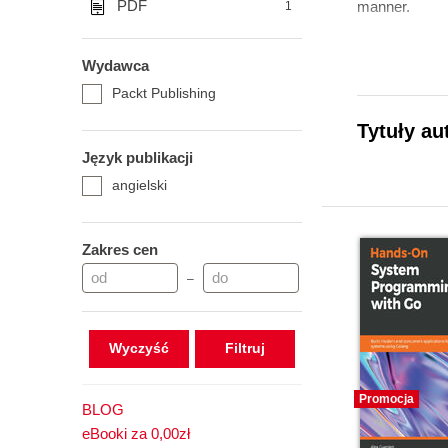
PDF
manner.
1
Wydawca
Packt Publishing
Tytuły au
Język publikacji
angielski
Zakres cen
–
Wyczyść
Promocja
BLOG
eBooki za 0,00zł