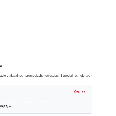
»
macje o aktualnych promocjach, nowościach i specjalnych ofertach
Zapisz
il informacje o zniżkach, promocjach
więcej »