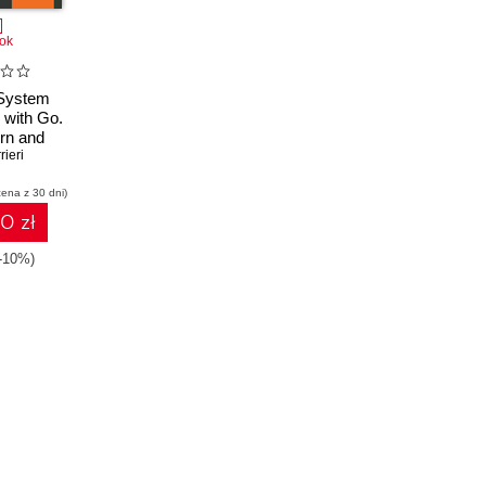
ok
System
with Go.
rn and
plications
rieri
d Linux
cena z 30 dni)
g Golang
10 zł
(-10%)