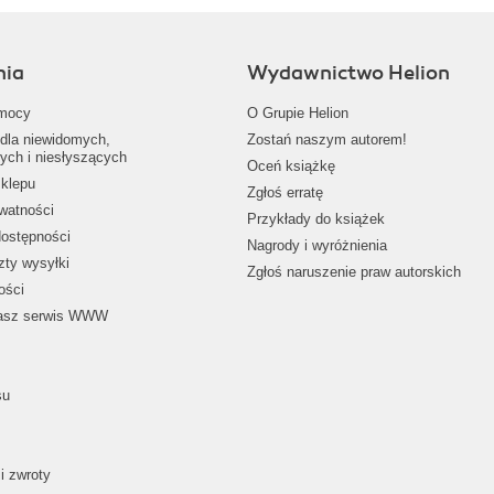
nia
Wydawnictwo Helion
mocy
O Grupie Helion
dla niewidomych,
Zostań naszym autorem!
ych i niesłyszących
Oceń książkę
klepu
Zgłoś erratę
ywatności
Przykłady do książek
dostępności
Nagrody i wyróżnienia
zty wysyłki
Zgłoś naruszenie praw autorskich
ości
nasz serwis WWW
su
i zwroty