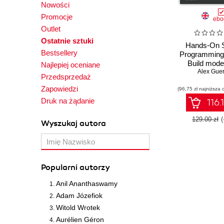
Nowości
Promocje
ebo
Outlet
Ostatnie sztuki
Hands-On 
Bestsellery
Programming 
Build mode
Najlepiej oceniane
concurrent ap
Alex Guer
Przedsprzedaż
for Unix an
Zapowiedzi
(96,75 zł najniższa 
systems usin
Druk na żądanie
116.
129.00 zł
Wyszukaj autora
Popularni autorzy
Anil Ananthaswamy
Adam Józefiok
Witold Wrotek
Aurélien Géron