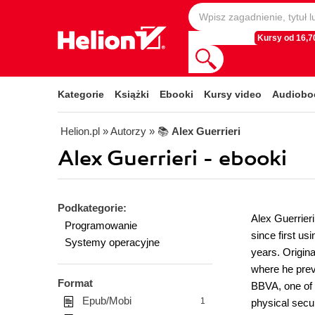
Kursy od 16,70
Kategorie
Książki
Ebooki
Kursy video
Audiobo
Helion.pl
» Autorzy
» 📚
Alex Guerrieri
Alex Guerrieri - ebooki
Podkategorie:
Alex Guerrieri
Programowanie
since first us
Systemy operacyjne
years. Origina
where he prev
Format
BBVA, one of 
Epub/Mobi
1
physical secu