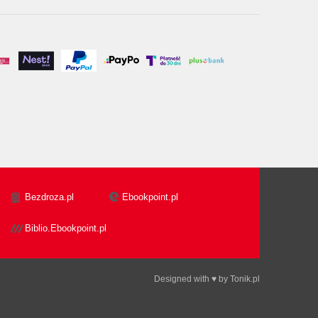
Bezdroza.pl
Ebookpoint.pl
Biblio.Ebookpoint.pl
Designed with ♥ by
Tonik.pl