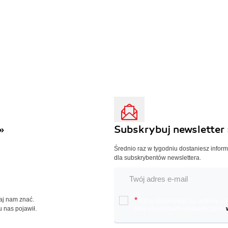
»
Subskrybuj newsletter 
Średnio raz w tygodniu dostaniesz infor
dla subskrybentów newslettera.
Daj nam znać.
*
Chcę otrzymywać na podany e-ma
u nas pojawił.
oraz nowościach wydawniczych.