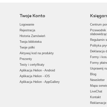
Twoje Konto
Księgar
Logowanie
Centrum po
Rejestracja
Przewodnik 
słabowidząc
Historia Zamówień
Regulamin s
Twoja biblioteka
Polityka pr
Twoje półki
Deklaracja 
Aktywuj kod na produkty
Formy i kos
Prezenty
Formy płatn
Testy i certyfikaty
Usprawnij 
Aplikacja Helion - Android
Blog
Aplikacja Helion - iOS
Newsletter
Aplikacja Helion - AppGallery
Mapa serwi
LiveChat
Kontakt
Reklamacje 