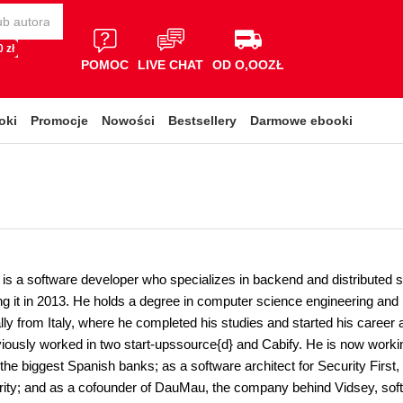
 zł
POMOC
LIVE CHAT
OD O,OOZŁ
oki
Promocje
Nowości
Bestsellery
Darmowe ebooki
 is a software developer who specializes in backend and distributed s
ing it in 2013. He holds a degree in computer science engineering and 
lly from Italy, where he completed his studies and started his career a
iously worked in two start-upssource{d} and Cabify. He is now workin
the biggest Spanish banks; as a software architect for Security First
rity; and as a cofounder of DauMau, the company behind Vidsey, soft