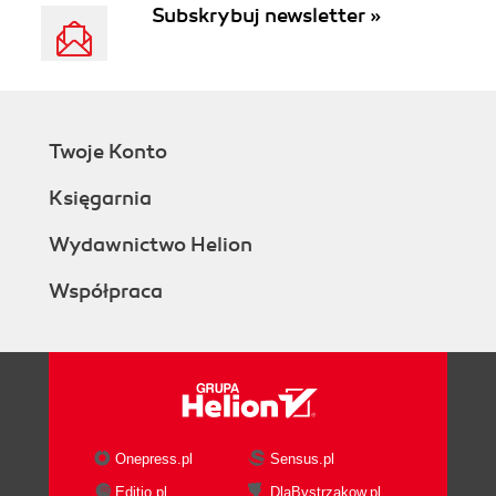
Subskrybuj newsletter »
Twoje Konto
Księgarnia
Wydawnictwo Helion
Współpraca
Onepress.pl
Sensus.pl
Editio.pl
DlaBystrzakow.pl