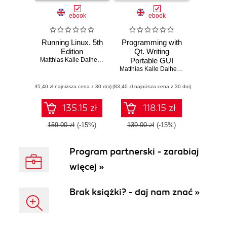
ebook
ebook
Running Linux. 5th
Programming with
Edition
Qt. Writing
Matthias Kalle Dalheimer
,
Matt Welsh
Portable GUI
applications on
Matthias Kalle Dalheimer
Unix and Win32.
(95,40 zł najniższa cena z 30 dni)
(83,40 zł najniższa cena z 30 dni)
2nd Edition
135.15 zł
118.15 zł
159.00 zł
(-15%)
139.00 zł
(-15%)
Program partnerski - zarabiaj
więcej »
Brak książki? - daj nam znać »