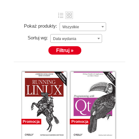
Pokaż produkty:
Wszystkie
Sortuj wg:
Data wydania
Filtruj »
Promocja
Promocja