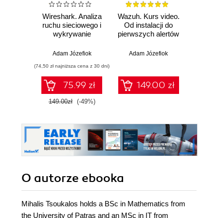
Wireshark. Analiza
Wazuh. Kurs video.
Dark
ruchu sieciowego i
Od instalacji do
wykrywanie
pierwszych alertów
Podró
włamań
ciemn
Adam Józefiok
Adam Józefiok
Ja
(74,50 zł najniższa cena z 30 dni)
75.99 zł
149.00 zł
1
149.00zł
(-49%)
O autorze
ebooka
Mihalis Tsoukalos holds a BSc in Mathematics from
the University of Patras and an MSc in IT from