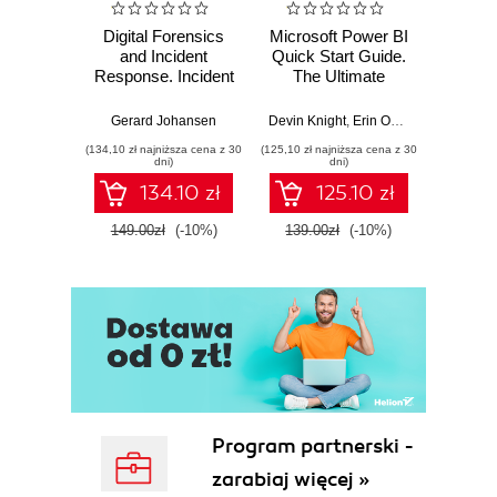
Digital Forensics
Microsoft Power BI
Pract
and Incident
Quick Start Guide.
Intel
Response. Incident
The Ultimate
Data-D
Response tools
Beginner's Guide
Hunti
and techniques for
to Power BI, Data
your c
Gerard Johansen
Devin Knight
,
Erin Ostrowsky
,
Mitchel
effective cyber
Storytelling, AI
effor
(134,10 zł najniższa cena z 30
(125,10 zł najniższa cena z 30
(116,10 zł 
threat response -
Tools, and
dete
dni)
dni)
Fourth Edition
Microsoft Fabric -
def
134.10 zł
125.10 zł
Fourth Edition
ATT&C
tool
149.00zł
(-10%)
139.00zł
(-10%)
129.0
E
Program partnerski -
zarabiaj więcej »