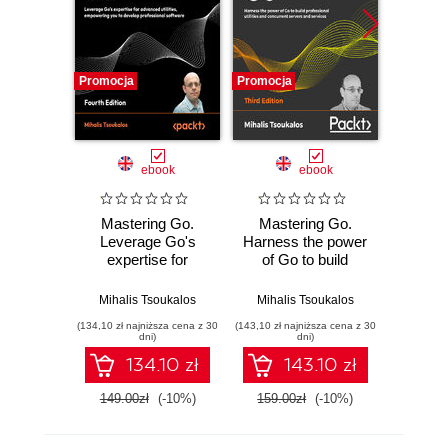
Promocja
Promocja
Promocj
ebook
ebook
Mastering Go.
Mastering Go.
Mast
Leverage Go's
Harness the power
Crea
expertise for
of Go to build
pr
advanced utilities,
professional utilities
applic
empowering you to
and concurrent
networ
Mihalis Tsoukalos
Mihalis Tsoukalos
Mihal
develop
servers and
con
(134,10 zł najniższa cena z 30
(143,10 zł najniższa cena z 30
(170,10 zł 
professional
services - Third
machin
dni)
dni)
software - Fourth
Edition
and ad
134.10 zł
143.10 zł
Edition
str
Seco
149.00zł
(-10%)
159.00zł
(-10%)
189.0