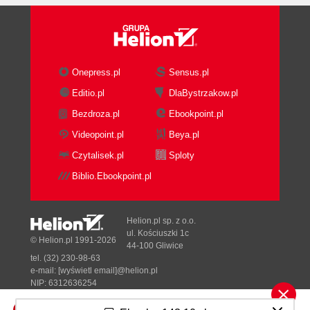
Onepress.pl
Sensus.pl
Editio.pl
DlaBystrzakow.pl
Bezdroza.pl
Ebookpoint.pl
Videopoint.pl
Beya.pl
Czytalisek.pl
Sploty
Biblio.Ebookpoint.pl
Helion.pl sp. z o.o.
ul. Kościuszki 1c
© Helion.pl 1991-2026
44-100 Gliwice
tel. (32) 230-98-63
e-mail:
[wyświetl email]@helion.pl
NIP: 6312636254
Regon: 241989027