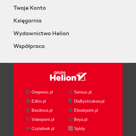
Twoje Konto
Księgarnia
Wydawnictwo Helion
Współpraca
Onepress.pl
Sensus.pl
Editio.pl
DlaBystrzakow.pl
Bezdroza.pl
Ebookpoint.pl
Videopoint.pl
Beya.pl
Czytalisek.pl
Sploty