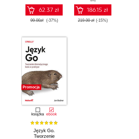
dni)
62.37 zł
186.15 zł
99.00zł
(-37%)
219.00 zł
(-15%)
Promocja
książka
ebook
Język Go.
Tworzenie