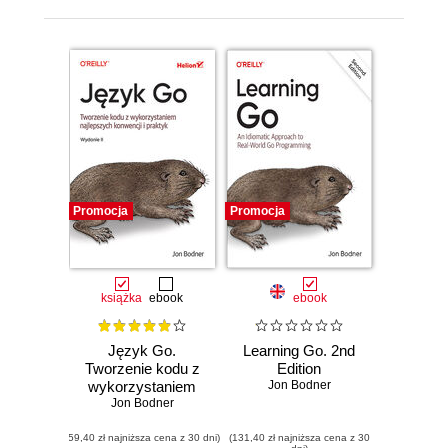
Promocja
Promocja
książka
ebook
ebook
Język Go.
Learning Go. 2nd
Tworzenie kodu z
Edition
wykorzystaniem
Jon Bodner
najlepszych
Jon Bodner
konwencji i
(59,40 zł najniższa cena z 30 dni)
praktyk. Wydanie II
(131,40 zł najniższa cena z 30