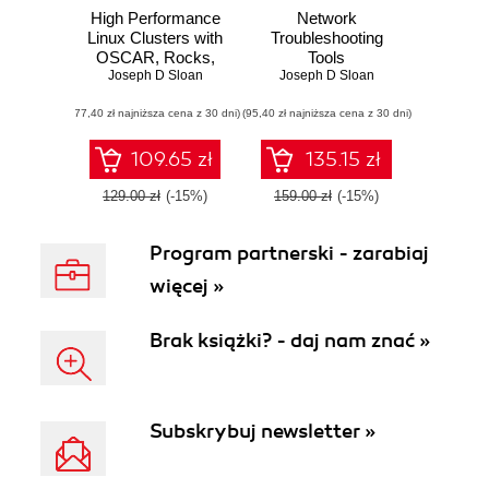
High Performance
Network
Linux Clusters with
Troubleshooting
OSCAR, Rocks,
Tools
OpenMosix, and
Joseph D Sloan
Joseph D Sloan
MPI
(77,40 zł najniższa cena z 30 dni)
(95,40 zł najniższa cena z 30 dni)
109.65 zł
135.15 zł
129.00 zł
(-15%)
159.00 zł
(-15%)
Program partnerski - zarabiaj
więcej »
Brak książki? - daj nam znać »
Subskrybuj newsletter »