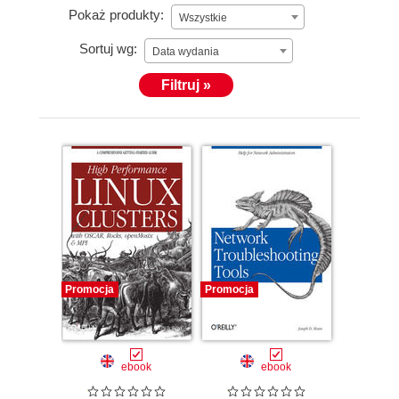
Pokaż produkty:
Wszystkie
Sortuj wg:
Data wydania
Filtruj »
Promocja
Promocja
ebook
ebook