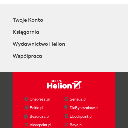
Twoje Konto
Księgarnia
Wydawnictwo Helion
Współpraca
Onepress.pl
Sensus.pl
Editio.pl
DlaBystrzakow.pl
Bezdroza.pl
Ebookpoint.pl
Videopoint.pl
Beya.pl