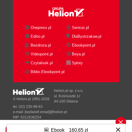
Attaching to Kprobe Events
Setting Up and Reading Perf Events
Ring Buffers
Reading Information from a Map
Onepress.pl
Sensus.pl
Finding a Map
Editio.pl
DlaBystrzakow.pl
Reading Map Elements
Bezdroza.pl
Ebookpoint.pl
Summary
Exercises
Videopoint.pl
Beya.pl
5. CO-RE, BTF, and Libbpf
Czytalisek.pl
Sploty
BCCs Approach to Portability
Biblio.Ebookpoint.pl
CO-RE Overview
BPF Type Format
BTF Use Cases
Helion.pl sp. z o.o.
Listing BTF Information with bpftool
ul. Kościuszki 1c
© Helion.pl 1991-2026
44-100 Gliwice
BTF Types
tel. (32) 230-98-63
Maps with BTF Information
e-mail:
[wyświetl email]@helion.pl
BTF Data for Functions and Function
NIP: 6312636254
Regon: 241989027
Prototypes
Ebook
160,65 zł
Inspecting BTF Data for Maps and
Designed with ♥ by
Tonik.pl