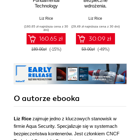
Fundamental
Bezpieczne
wbu
Technology
wdrożenia.
Wzorce
Concepts That
Podstawowe
dla
Protect Cloud
koncepcje i
oprog
Liz Rice
Liz Rice
Ele
Native
technologie
Wy
(160,65 zł najniższa cena z 30
(29,49 zł najniższa cena z 30 dni)
(44,50 zł naj
Applications. 2nd
dni)
Edition
160.65 zł
30.09 zł
189.00zł
(-15%)
59.00zł
(-49%)
89.0
O autorze
ebooka
Liz Rice
zajmuje jedno z kluczowych stanowisk w
firmie Aqua Security. Specjalizuje się w systemach
bezpieczeństwa kontenerów. Jest członkiem CNCF