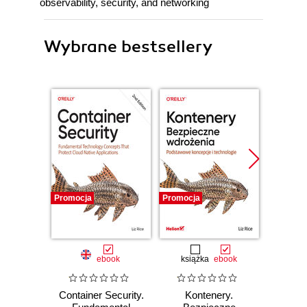
observability, security, and networking
Wybrane bestsellery
Promocja
Promocja
Promocj
ebook
książka
ebook
ksią
Container Security.
Kontenery.
S