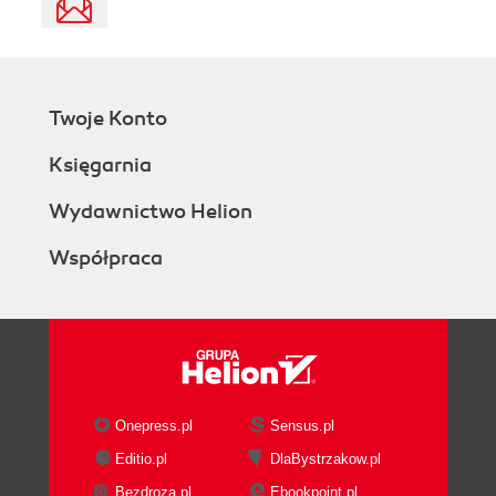
Twoje Konto
Księgarnia
Wydawnictwo Helion
Współpraca
Onepress.pl
Sensus.pl
Editio.pl
DlaBystrzakow.pl
Bezdroza.pl
Ebookpoint.pl