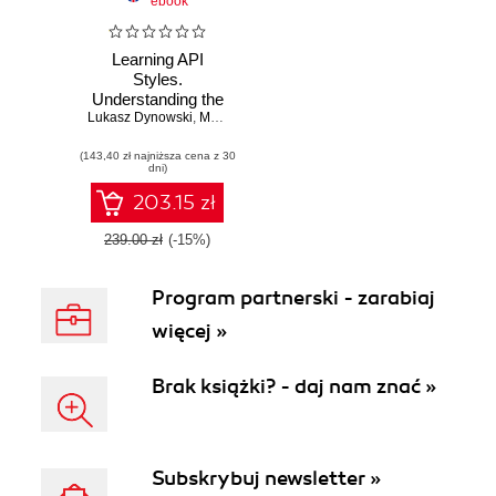
ebook
Learning API
Styles.
Understanding the
Lukasz Dynowski
Trade-Offs of
,
Marcin Dulak
Common APIs and
(143,40 zł najniższa cena z 30
Choosing the
dni)
Correct Solutions
203.15 zł
239.00 zł
(-15%)
Program partnerski - zarabiaj
więcej »
Brak książki? - daj nam znać »
Subskrybuj newsletter »