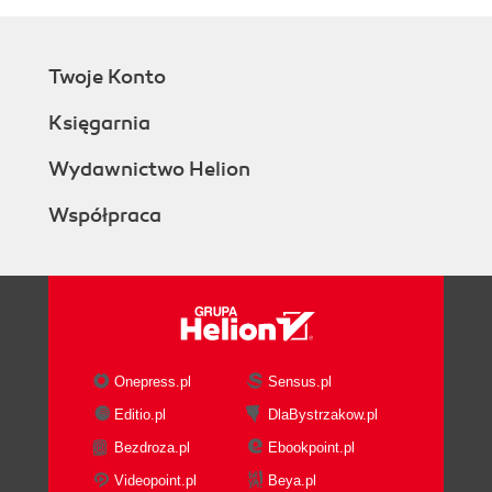
Twoje Konto
Księgarnia
Wydawnictwo Helion
Współpraca
Onepress.pl
Sensus.pl
Editio.pl
DlaBystrzakow.pl
Bezdroza.pl
Ebookpoint.pl
Videopoint.pl
Beya.pl