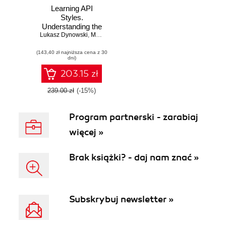
Learning API
Styles.
Understanding the
Lukasz Dynowski
Trade-Offs of
,
Marcin Dulak
Common APIs and
(143,40 zł najniższa cena z 30
Choosing the
dni)
Correct Solutions
203.15 zł
239.00 zł
(-15%)
Program partnerski - zarabiaj
więcej »
Brak książki? - daj nam znać »
Subskrybuj newsletter »