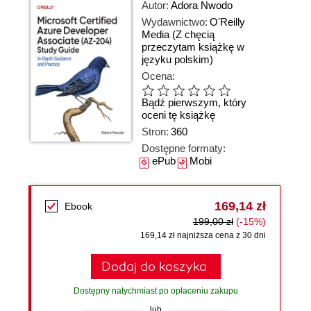
Autor:
Adora Nwodo
Wydawnictwo:
O'Reilly
Media
(Z chęcią
przeczytam książkę w
języku polskim)
Ocena:
Bądź pierwszym, który
oceni tę książkę
Stron:
360
Dostępne formaty:
ePub
Mobi
169,14 zł
Ebook
199,00 zł
(-15%)
169,14 zł najniższa cena z 30 dni
Dodaj do koszyka
Dostępny natychmiast po opłaceniu zakupu
lub