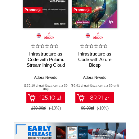
Promocja
Promocja
Bestselle
Nowość
Promocj
ebook
ebook
ksią
Infrastructure as
Infrastructure as
Ter
Code with Pulumi.
Code with Azure
prakty
Streamlining Cloud
Bicep
aut
Deployments
infr
Using Code
chmu
Adora Nwodo
Adora Nwodo
Marius
zarzą
(125,10 zł najniższa cena z 30
(89,91 zł najniższa cena z 30 dni)
(29,95 zł naj
wykor
dni)
D
125.10 zł
89.91 zł
139.00zł
(-10%)
99.90zł
(-10%)
59.9