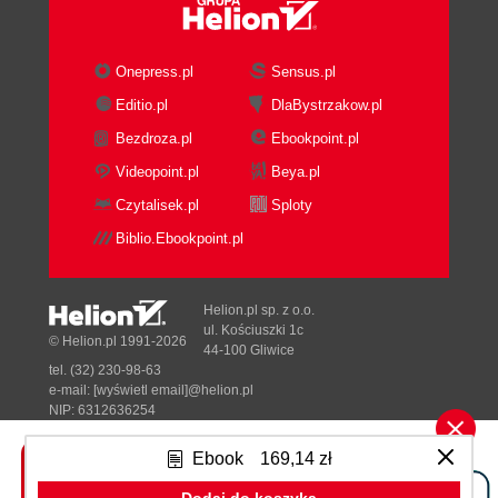
Blue-Green Deployment with Slots
Automating Azure Function Deployments
Writing Custom Logs in Your Code
Onepress.pl
Sensus.pl
C#
Editio.pl
DlaBystrzakow.pl
JavaScript/TypeScript
Bezdroza.pl
Ebookpoint.pl
Python
Java
Videopoint.pl
Beya.pl
Monitoring and Debugging Azure Functions
Czytalisek.pl
Sploty
Application Insights and Azure Monitor
Biblio.Ebookpoint.pl
Azure Functions Runtime Logs
Configuring logging in host.json
Accessing logs with Azure CLI
Helion.pl sp. z o.o.
Accessing logs with Azure
ul. Kościuszki 1c
© Helion.pl 1991-2026
44-100 Gliwice
PowerShell
tel. (32) 230-98-63
Accessing logs from the Azure portal
e-mail:
[wyświetl email]@helion.pl
Kudu (Advanced Tools)
NIP: 6312636254
Regon: 241989027
Advanced Functions Concepts and
Ebook
169,14 zł
Optimizations
Designed with ♥ by
Tonik.pl
Durable Functions