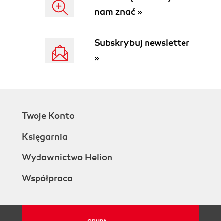
Creating the autoscale settings
nam znać »
Creating the scale-out rule
Creating the scale-in rule
Autoscaling in the Azure portal
Subskrybuj newsletter
Blue-Green Deployment with Slots
»
Automating App Service Deployments
Using Azure DevOps
Using GitHub Actions
Cleaning Up: Deleting App Service Resources
and Resource Groups
Twoje Konto
Summary
3. Azure Function Apps
Księgarnia
Introduction to Serverless Computing
Creating Azure Function Apps
Wydawnictwo Helion
Deploying Azure Function Apps
Współpraca
Deploying with the Azure CLI
Deploying with Azure PowerShell
Hosting Options for Azure Function Apps
Triggers and Bindings