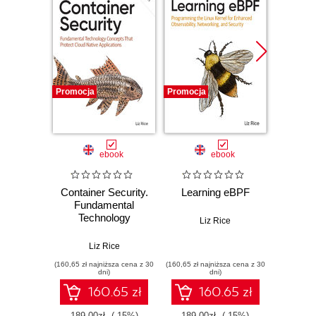
Promocja
Promocja
Bestselle
Nowość
Promocj
ebook
ebook
ksią
Container Security.
Learning eBPF
Wiresh
Fundamental
ruchu 
Technology
wyk
Liz Rice
Concepts That
w
Protect Cloud
Liz Rice
Adam
Native
(160,65 zł najniższa cena z 30
(160,65 zł najniższa cena z 30
(74,50 zł naj
Applications. 2nd
dni)
dni)
Edition
160.65 zł
160.65 zł
189.00zł
(-15%)
189.00zł
(-15%)
149.0