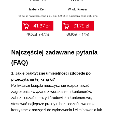
Praktyczne
sterowania w
dane
setuid i setgid 30
przykłady i
pigułce
war
Izabela Kein
Witold Krieser
Jun Sha
Mechanizm właściwości jądra systemu Linux 33
ćwiczenia
wnios
(39,50 zł najniższa cena z 30 dni)
(29,95 zł najniższa cena z 30 dni)
(39,50 zł naj
zaaw
Podniesienie uprawnień 35
SQL n
Podsumowanie 36
41.87 zł
31.75 zł
prak
zas
3. Grupy kontrolne 37
79.00zł
(-47%)
59.90zł
(-47%)
79.0
Wyd
Hierarchia grup kontrolnych 37
Tworzenie grup kontrolnych 38
Najczęściej zadawane pytania
Definiowanie ograniczeń dla zasobów 40
Przypisanie procesu do grupy kontrolnej 41
(FAQ)
Używanie grup kontrolnych z Dockerem 42
Grupy kontrolne - wersja druga 43
1. Jakie praktyczne umiejętności zdobędę po
Podsumowanie 44
przeczytaniu tej książki?
4. Izolacja kontenera 45
Po lekturze książki nauczysz się rozpoznawać
Przestrzenie nazw systemu Linux 46
zagrożenia związane z wdrażaniem kontenerów,
Izolacja nazwy hosta 47
zabezpieczać obrazy i środowiska kontenerowe,
Izolowanie identyfikatorów procesów 49
stosować najlepsze praktyki bezpieczeństwa oraz
Zmiana katalogu głównego 52
korzystać z narzędzi do wykrywania i eliminowania luk