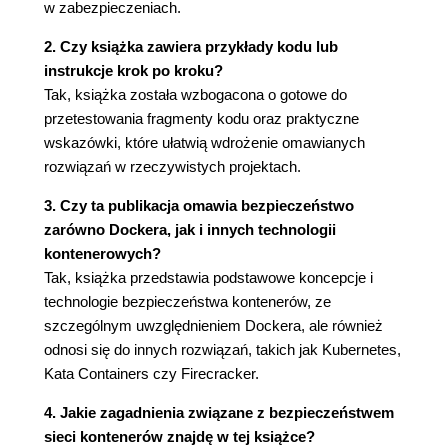
Połączenie przestrzeni nazw i zmiany katalogu
w zabezpieczeniach.
głównego 55
2. Czy książka zawiera przykłady kodu lub
Przestrzeń nazw punktów montowania 55
instrukcje krok po kroku?
Przestrzeń nazw sieci 57
Tak, książka została wzbogacona o gotowe do
Przestrzeń nazw użytkownika 59
przetestowania fragmenty kodu oraz praktyczne
Ograniczenia przestrzeni nazw użytkownika
wskazówki, które ułatwią wdrożenie omawianych
w Dockerze 61
rozwiązań w rzeczywistych projektach.
Przestrzeń nazw IPC 62
Przestrzeń nazw grup kontrolnych 63
3. Czy ta publikacja omawia bezpieczeństwo
Proces kontenera z perspektywy systemu
zarówno Dockera, jak i innych technologii
komputera gospodarza 64
kontenerowych?
Maszyny gospodarza kontenera 65
Tak, książka przedstawia podstawowe koncepcje i
Podsumowanie 67
technologie bezpieczeństwa kontenerów, ze
5. Maszyna wirtualna 69
szczególnym uwzględnieniem Dockera, ale również
odnosi się do innych rozwiązań, takich jak Kubernetes,
Uruchomienie komputera 69
Kata Containers czy Firecracker.
Poznaj VMM 70
Typ 1. VMM - hipernadzorca 71
4. Jakie zagadnienia związane z bezpieczeństwem
Typ 2. VMM 72
sieci kontenerów znajdę w tej książce?