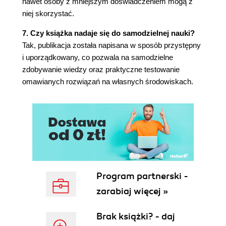
nawet osoby z mniejszym doświadczeniem mogą z
Warstwy obrazu 84
niej skorzystać.
Przechowywanie obrazów kontenera 86
7. Czy książka nadaje się do samodzielnej nauki?
Identyfikowanie obrazów kontenera 86
Tak, publikacja została napisana w sposób przystępny
Zapewnienie bezpieczeństwa obrazowi kontenera
i uporządkowany, co pozwala na samodzielne
88
zdobywanie wiedzy oraz praktyczne testowanie
Zapewnienie bezpieczeństwa podczas tworzenia
omawianych rozwiązań na własnych środowiskach.
obrazu 89
Pochodzenie pliku Dockerfile 89
Najlepsze praktyki związane z zapewnieniem
bezpieczeństwa pliku Dockerfile 89
Ataki na komputer, w którym są tworzone
obrazy 92
Zapewnienie bezpieczeństwa podczas
przechowywania obrazów 92
Program partnerski -
Utworzenie własnego rejestru obrazów 92
zarabiaj więcej »
Podpisywanie obrazów 93
Zapewnienie bezpieczeństwa podczas wdrażania
Brak książki? - daj
obrazów 93