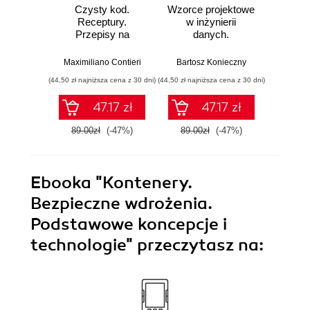
Czysty kod.
Wzorce projektowe
Lan
Receptury.
w inżynierii
Lan
Przepisy na
danych.
Proj
poprawienie
Sprawdzone
aplika
struktury i jakości
rozwiązania i dobre
na
Maximiliano Contieri
Bartosz Konieczny
Mayo Os
Twojego kodu
praktyki
mo
(44,50 zł najniższa cena z 30 dni)
(44,50 zł najniższa cena z 30 dni)
(39,50 zł naj
języ
p
47.17 zł
47.17 zł
89.00zł
(-47%)
89.00zł
(-47%)
79.0
Ebooka
"Kontenery.
Bezpieczne wdrożenia.
Podstawowe koncepcje i
technologie"
przeczytasz na: