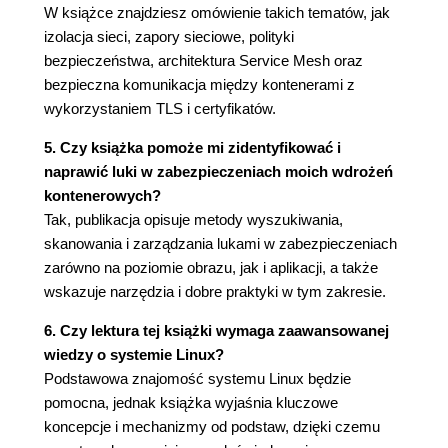
Maszyny wirtualne oparte na jądrze 73
W książce znajdziesz omówienie takich tematów, jak
Przechwyć i emuluj 73
izolacja sieci, zapory sieciowe, polityki
Obsługa instrukcji niewirtualizowanych 74
bezpieczeństwa, architektura Service Mesh oraz
Izolacja procesu i zapewnienie bezpieczeństwa 75
bezpieczna komunikacja między kontenerami z
Wady maszyny wirtualnej 76
wykorzystaniem TLS i certyfikatów.
Izolacja kontenera w porównaniu do izolacji
maszyny wirtualnej 77
5. Czy książka pomoże mi zidentyfikować i
Podsumowanie 77
naprawić luki w zabezpieczeniach moich wdrożeń
kontenerowych?
6. Obrazy kontenera 79
Tak, publikacja opisuje metody wyszukiwania,
Główny system plików i konfiguracja obrazu 79
skanowania i zarządzania lukami w zabezpieczeniach
Nadpisanie konfiguracji w trakcie działania obrazu
zarówno na poziomie obrazu, jak i aplikacji, a także
80
wskazuje narzędzia i dobre praktyki w tym zakresie.
Standardy OCI 80
Konfiguracja obrazu 81
6. Czy lektura tej książki wymaga zaawansowanej
Tworzenie obrazu 82
wiedzy o systemie Linux?
Niebezpieczeństwa związane z poleceniem
Podstawowa znajomość systemu Linux będzie
docker build 82
pomocna, jednak książka wyjaśnia kluczowe
Tworzenie obrazu kontenera bez użycia
koncepcje i mechanizmy od podstaw, dzięki czemu
demona 83