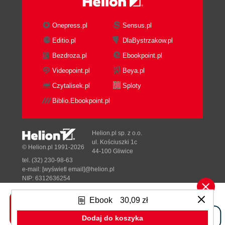
Skanowanie obrazu kontenera 101
Kontenery niemodyfikowalne 101
Onepress.pl
Sensus.pl
Regularne skanowanie 102
Editio.pl
DlaBystrzakow.pl
Narzędzia skanowania 103
Źródła informacji 103
Bezdroza.pl
Ebookpoint.pl
Nieaktualne źródła danych 104
Videopoint.pl
Beya.pl
Luki w zabezpieczeniach, które nie zostaną
Czytalisek.pl
Sploty
usunięte 104
Biblio.Ebookpoint.pl
Luki w zabezpieczeniach podpakietów 104
Różne nazwy pakietu 104
Dodatkowe funkcje skanowania 105
Helion.pl sp. z o.o.
Błędy narzędzi skanowania 105
ul. Kościuszki 1c
© Helion.pl 1991-2026
Skanowanie w trakcie procesu ciągłej integracji i
44-100 Gliwice
tel. (32) 230-98-63
ciągłego wdrożenia 105
e-mail:
[wyświetl email]@helion.pl
Uniemożliwianie uruchamiania obrazów
NIP: 6312636254
zawierających luki w zabezpieczeniach 108
Regon: 241989027
Luki w zabezpieczeniach dnia zerowego 108
Ebook
30,09 zł
Designed with ♥ by
Tonik.pl
Podsumowanie 109
Dodaj do koszyka