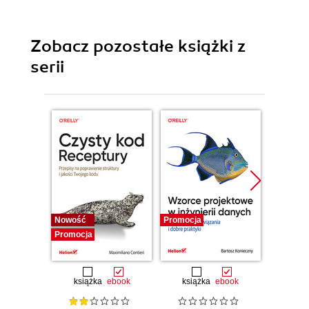
Zobacz pozostałe książki z
serii
Nowość
Promocja
Bestselle
Promocja
Promocj
książka
ebook
książka
ebook
ksią