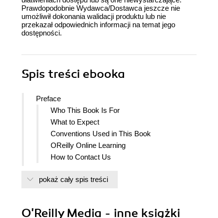
Prawdopodobnie Wydawca/Dostawca jeszcze nie
umożliwił dokonania walidacji produktu lub nie
przekazał odpowiednich informacji na temat jego
dostępności.
Spis treści
ebooka
Preface
Who This Book Is For
What to Expect
Conventions Used in This Book
OReilly Online Learning
How to Contact Us
I. Foundations
pokaż cały spis treści
1. Introduction: What Is Vibe Coding?
The AI Coding Spectrum: From Vibe Coding
to AI-Assisted Engineering
O'Reilly Media - inne książki
The Vibe-Coding Approach: Code by