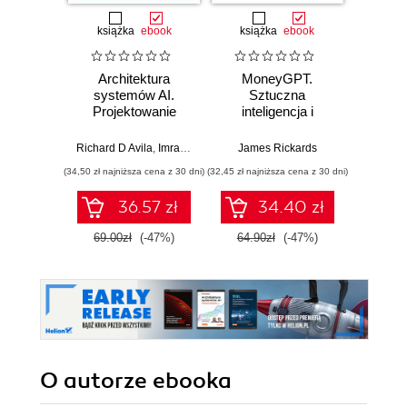
książka
ebook
książka
ebook
Architektura
MoneyGPT.
Jak 
systemów AI.
Sztuczna
wł
Projektowanie
inteligencja i
asyst
skalowalnego i
zagrożenie dla
krok
niezawodnego
globalnej ekonomii
Richard D Avila
,
Imran Ahmad
James Rickards
oprogramowania
(34,50 zł najniższa cena z 30 dni)
(32,45 zł najniższa cena z 30 dni)
(41,27 zł naj
36.57 zł
34.40 zł
69.00zł
(-47%)
64.90zł
(-47%)
59.0
O autorze
ebooka