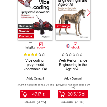
Bestseller
Promocja
Promocj
Nowość
Promocja
książka
ebook
ebook
Vibe coding i
Web Performance
The 
przyszłość
Engineering in the
Softwa
kodowania. Od
Age of AI.
How I
programisty do
Mastering Speed
Le
dewelopera ery AI
and Quality for AI-
Lev
Addy Osmani
Addy Osmani
Add
Generated
Prior
(44,50 zł najniższa cena z 30 dni)
(203,15 zł najniższa cena z 30
(118,15 zł 
Applications
Value
dni)
Lead B
47.17 zł
203.15 zł
89.00zł
(-47%)
239.00zł
(-15%)
139.0