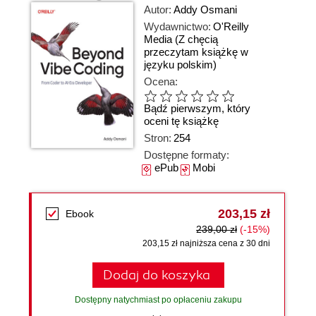
Autor:
Addy Osmani
Wydawnictwo:
O'Reilly
Media
(Z chęcią
przeczytam książkę w
języku polskim)
Ocena:
Bądź pierwszym, który
oceni tę książkę
Stron:
254
Dostępne formaty:
ePub
Mobi
203,15 zł
Ebook
239,00 zł
(-15%)
203,15 zł najniższa cena z 30 dni
Dodaj do koszyka
Dostępny natychmiast po opłaceniu zakupu