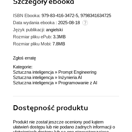
Szczegóły
ebooka
ISBN Ebooka:
979-83-416-3472-5, 9798341634725
Data wydania ebooka :
2025-08-18
Język publikacji:
angielski
Rozmiar pliku ePub:
3.3MB
Rozmiar pliku Mobi:
7.8MB
Zgłoś erratę
Kategorie:
Sztuczna inteligencja
»
Prompt Engineering
Sztuczna inteligencja
»
Inżynieria AI
Sztuczna inteligencja
»
Programowanie z AI
Dostępność produktu
Produkt nie został jeszcze oceniony pod kątem
ułatwień dostępu lub nie podano żadnych informacji o
ułatwieniach dostępu lub są one niewystarczające.