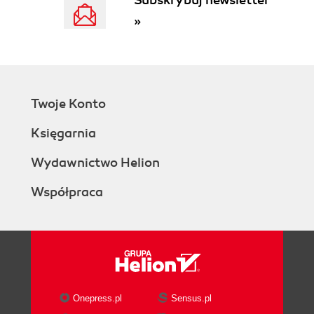
Subskrybuj newsletter
Ideal Use Cases for Vibe Coding
»
Zero-to-one product development
Feature prototyping and CRUD
applications
Glue code and integration
Modern framework utilization
Twoje Konto
Repetitive code generation
When AI-assisted engineering
Księgarnia
should take precedence
Recognizing the transition points
Wydawnictwo Helion
Where AI Still Struggles
Współpraca
Summary and Next Steps
2. The Art of the Prompt: Communicating
Effectively with AI
Prompt Engineering Fundamentals
Specificity and Clarity: Writing Prompts That
Deliver
Iterative Refinement: The Feedback Loop with
Onepress.pl
Sensus.pl
the AI