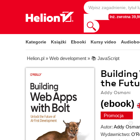
Inż. zwrotna 39,90
Kategorie
Książki
Ebooki
Kursy video
Audiobo
Helion.pl
»
Web development
»
📚 JavaScript
Building
the Futu
Addy Osmani
(ebook)
Promocja
Autor:
Addy Osman
Wydawnictwo:
O'Re