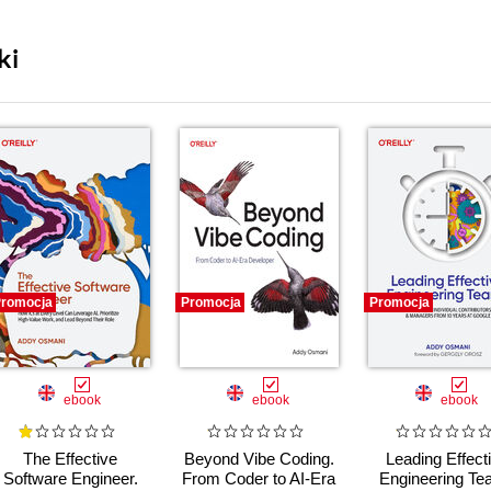
ki
romocja
Promocja
Promocja
ebook
ebook
ebook
The Effective
Beyond Vibe Coding.
Leading Effect
Software Engineer.
From Coder to AI-Era
Engineering T