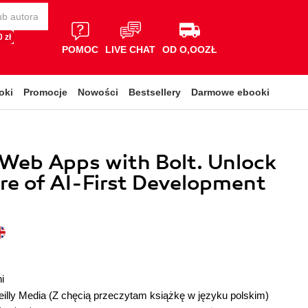
 zł
POMOC
LIVE CHAT
OD O,OOZŁ
oki
Promocje
Nowości
Bestsellery
Darmowe ebooki
 Web Apps with Bolt. Unlock
re of AI-First Development
i
illy Media
(Z chęcią przeczytam książkę w języku polskim)