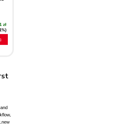
1 zł
21%)
a
rst
 and
kflow,
t.new