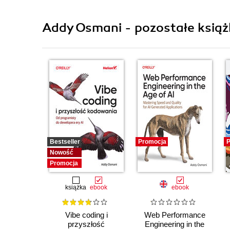
Addy Osmani - pozostałe książ
Bestseller
Promocja
P
Nowość
Promocja
książka
ebook
ebook
Vibe coding i
Web Performance
przyszłość
Engineering in the