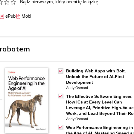
Bądź pierwszym, który oceni tę książkę
ePub
Mobi
 rabatem
Building Web Apps with Bolt.
Unlock the Future of AI-First
Development
Addy Osmani
The Effective Software Engineer.
How ICs at Every Level Can
Leverage AI, Prioritize High-Value
Work, and Lead Beyond Their Ro
Addy Osmani
Web Performance Engineering in
the Age of AI. Mastering Speed a