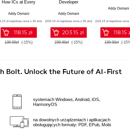
How ICs at Every
Developer
Level Can Leverage
Addy Osmani
AI, Prioritize High-
Addy Osmani
Addy Osmani
Value Work, and
8,15 zł najniższa cena z 30 dni)
(203,15 zł najniższa cena z 30 dni)
(118,15 zł najniższa cena 
Lead Beyond Their
Role
118.15 zł
203.15 zł
118.15 
139.00zł
(-15%)
239.00zł
(-15%)
139.00zł
(-15
 Bolt. Unlock the Future of AI-First
systemach Windows, Android, iOS,
HarmonyOS
na dowolnych urządzeniach i aplikacjach
obsługujących formaty: PDF, EPub, Mobi