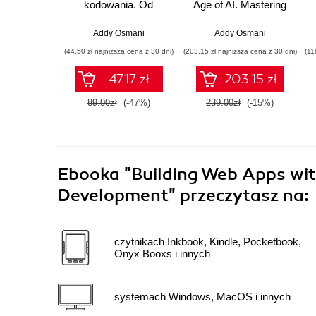
kodowania. Od
Age of AI. Mastering
programisty do
Speed and Quality for
dewelopera ery AI
AI-Generated
Addy Osmani
Addy Osmani
Applications
(44,50 zł najniższa cena z 30 dni)
(203,15 zł najniższa cena z 30 dni)
(11
47.17 zł
203.15 zł
89.00zł
(-47%)
239.00zł
(-15%)
Ebooka
"Building Web Apps with
Development"
przeczytasz na:
czytnikach Inkbook, Kindle, Pocketbook,
Onyx Booxs i innych
systemach Windows, MacOS i innych