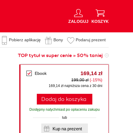
ZALOGUJ
KOSZYK
Pobierz aplikację
Bony
Podaruj prezent
TOP tytuł w super cenie » 50% taniej
169,14 zł
Ebook
199,00 zł
(-15%)
169,14 zł najniższa cena z 30 dni
Dodaj do koszyka
Dostępny natychmiast po opłaceniu zakupu
lub
Kup na prezent