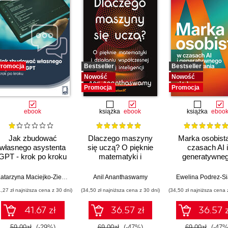
romocja
Bestseller
Bestseller
Nowość
Nowość
Promocja
Promocja
ebook
książka
ebook
książka
eboo
Jak zbudować
Dlaczego maszyny
Marka osobist
własnego asystenta
się uczą? O pięknie
czasach AI i
GPT - krok po kroku
matematyki i
generatywne
działaniu
wyszukiwani
współczesnej
Katarzyna Maciejko-Zielińska
Anil Ananthaswamy
Ewelina Podrez-S
sztucznej inteligencji
1,27 zł najniższa cena z 30 dni)
(34,50 zł najniższa cena z 30 dni)
(34,50 zł najniższa cena 
41.67 zł
36.57 zł
36.57 z
59.00zł
(-29%)
69.00zł
(-47%)
69.00zł
(-47%