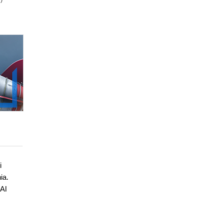
i
ia.
 AI