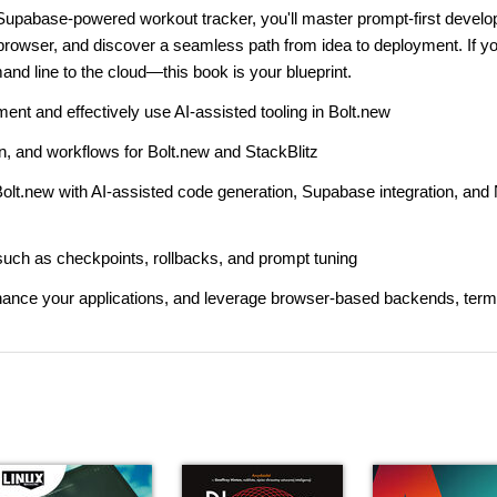
 Supabase-powered workout tracker, you'll master prompt-first devel
 browser, and discover a seamless path from idea to deployment. If yo
d line to the cloud—this book is your blueprint.
ent and effectively use AI-assisted tooling in Bolt.new
en, and workflows for Bolt.new and StackBlitz
Bolt.new with AI-assisted code generation, Supabase integration, and N
such as checkpoints, rollbacks, and prompt tuning
nhance your applications, and leverage browser-based backends, term