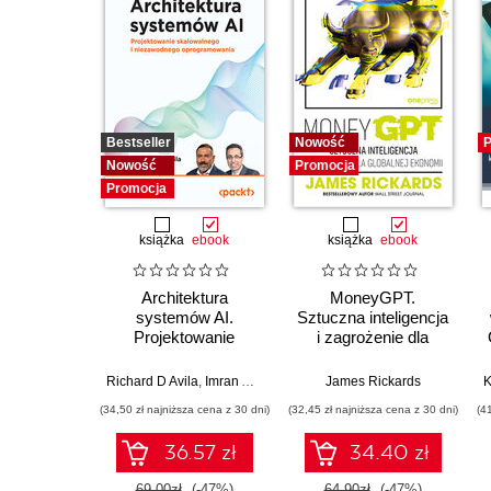
Bestseller
Nowość
P
Nowość
Promocja
Promocja
książka
ebook
książka
ebook
Architektura
MoneyGPT.
systemów AI.
Sztuczna inteligencja
Projektowanie
i zagrożenie dla
skalowalnego i
globalnej ekonomii
niezawodnego
Richard D Avila
,
Imran Ahmad
James Rickards
oprogramowania
(34,50 zł najniższa cena z 30 dni)
(32,45 zł najniższa cena z 30 dni)
(4
36.57 zł
34.40 zł
69.00zł
(-47%)
64.90zł
(-47%)