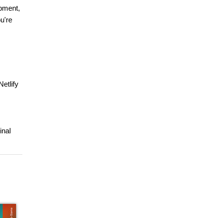
opment,
u're
etlify
inal