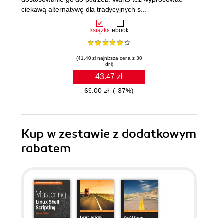
ciekawą alternatywę dla tradycyjnych s...
książka
ebook
(41.40 zł najniższa cena z 30
dni)
43.47 zł
69.00 zł
(-37%)
Kup w zestawie z dodatkowym
rabatem