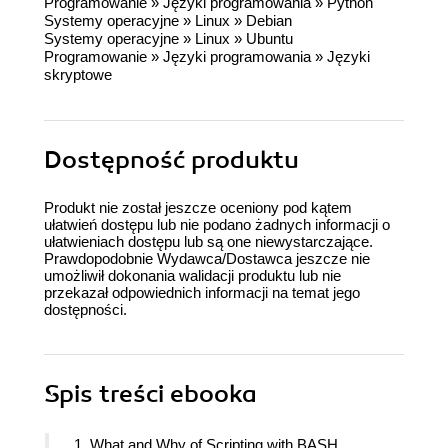
Programowanie
»
Języki programowania
»
Python
Systemy operacyjne
»
Linux
»
Debian
Systemy operacyjne
»
Linux
»
Ubuntu
Programowanie
»
Języki programowania
»
Języki
skryptowe
Dostępność produktu
Produkt nie został jeszcze oceniony pod kątem
ułatwień dostępu lub nie podano żadnych informacji o
ułatwieniach dostępu lub są one niewystarczające.
Prawdopodobnie Wydawca/Dostawca jeszcze nie
umożliwił dokonania walidacji produktu lub nie
przekazał odpowiednich informacji na temat jego
dostępności.
Spis treści
ebooka
1. What and Why of Scripting with BASH