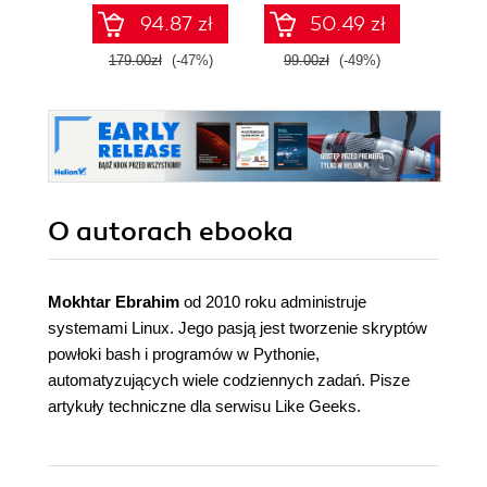
zawartości RAM-u
94.87 zł
50.49 zł
za pomocą
narzędzi systemu
179.00zł
(-47%)
99.00zł
(-49%)
149.0
Kali Linux 2022.x.
Wydanie III
O autorach
ebooka
Mokhtar Ebrahim
od 2010 roku administruje
systemami Linux. Jego pasją jest tworzenie skryptów
powłoki bash i programów w Pythonie,
automatyzujących wiele codziennych zadań. Pisze
artykuły techniczne dla serwisu Like Geeks.