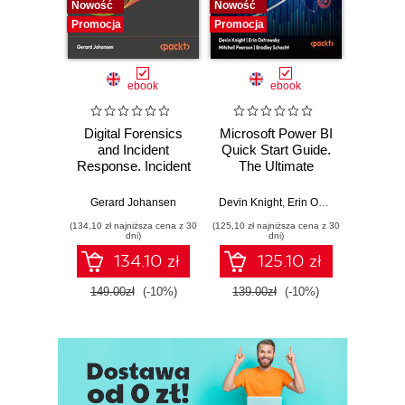
Nowość
Nowość
Nowość
Promocja
Promocja
Promocj
ebook
ebook
Digital Forensics
Microsoft Power BI
Pract
and Incident
Quick Start Guide.
Intel
Response. Incident
The Ultimate
Data-D
Response tools
Beginner's Guide
Hunti
and techniques for
to Power BI, Data
your c
Gerard Johansen
Devin Knight
,
Erin Ostrowsky
,
Mitchel
effective cyber
Storytelling, AI
effor
(134,10 zł najniższa cena z 30
(125,10 zł najniższa cena z 30
(116,10 zł 
threat response -
Tools, and
dete
dni)
dni)
Fourth Edition
Microsoft Fabric -
def
134.10 zł
125.10 zł
Fourth Edition
ATT&C
tool
149.00zł
(-10%)
139.00zł
(-10%)
129.0
E