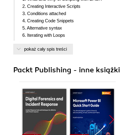
2. Creating Interactive Scripts
3. Conditions attached
4. Creating Code Snippets
5. Alternative syntax
6. Iterating with Loops
7. Creating Building Blocks with Functions
pokaż cały spis treści
8. Introducing sed
9. Automating Apache Virtual Hosts
10. AWK Fundamentals
Packt Publishing - inne książki
11. Regular expressions
12. Summarizing Logs with awk
13. A Better lastlog with Awk
14. Using Python as a BASH Scripting Alternative