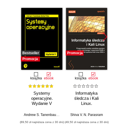
Bestseller
Promocja
Promocj
Promocja
książka
ebook
książka
ebook
Systemy
Informatyka
Cybers
operacyjne.
śledcza i Kali
każd
Wydanie V
Linux.
Przeprowadź
Bezpi
analizy nośników
pry
Andrew S. Tanenbaum
,
Herbert Bos
Shiva V. N. Parasram
Włodzimi
pamięci, ruchu
danyc
(89,50 zł najniższa cena z 30 dni)
(49,50 zł najniższa cena z 30 dni)
(111,75 zł 
sieciowego i
ur