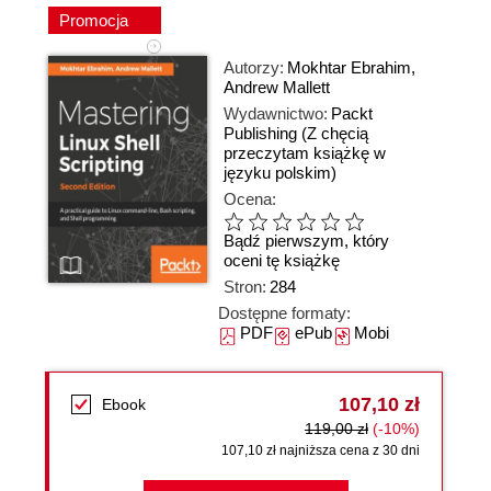
Promocja
Autorzy:
Mokhtar Ebrahim
,
Andrew Mallett
Wydawnictwo:
Packt
Publishing
(Z chęcią
przeczytam książkę w
języku polskim)
Ocena:
Bądź pierwszym, który
oceni tę książkę
Stron:
284
Dostępne formaty:
PDF
ePub
Mobi
107,10 zł
Ebook
119,00 zł
(-10%)
107,10 zł najniższa cena z 30 dni