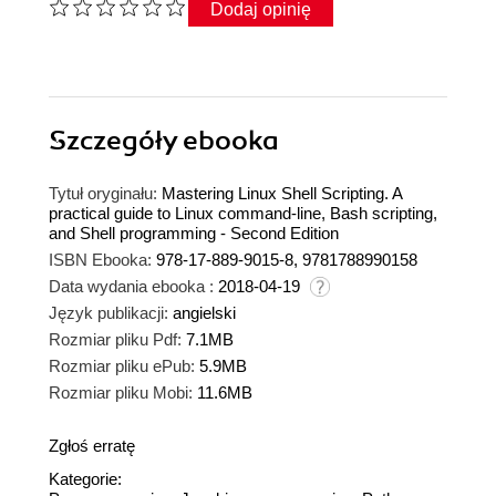
Dodaj opinię
Szczegóły
ebooka
Tytuł oryginału:
Mastering Linux Shell Scripting. A
practical guide to Linux command-line, Bash scripting,
and Shell programming - Second Edition
ISBN Ebooka:
978-17-889-9015-8, 9781788990158
Data wydania ebooka :
2018-04-19
Język publikacji:
angielski
Rozmiar pliku Pdf:
7.1MB
Rozmiar pliku ePub:
5.9MB
Rozmiar pliku Mobi:
11.6MB
Zgłoś erratę
Kategorie: