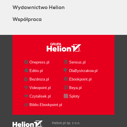
Wydawnictwo Helion
Współpraca
Onepress.pl
Sensus.pl
Editio.pl
DlaBystrzakow.pl
Bezdroza.pl
Ebookpoint.pl
Videopoint.pl
Beya.pl
Czytalisek.pl
Sploty
Biblio.Ebookpoint.pl
Helion.pl sp. z o.o.