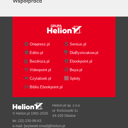
Współpraca
Onepress.pl
Sensus.pl
Editio.pl
DlaBystrzakow.pl
Bezdroza.pl
Ebookpoint.pl
Videopoint.pl
Beya.pl
Czytalisek.pl
Sploty
Biblio.Ebookpoint.pl
Helion.pl sp. z o.o.
ul. Kościuszki 1c
© Helion.pl 1991-2026
44-100 Gliwice
tel. (32) 230-98-63
e-mail:
[wyświetl email]@helion.pl