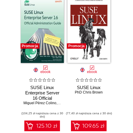
Promocja
Promocja
ebook
ebook
SUSE Linux
SUSE Linux
Enterprise Server
PhD Chris Brown
16 Official
Miguel Pérez Colino
Administration
,
Sergio Ocón Cárdenas
,
Pablo Iranzo Gómez
,
Guide. Master
(104,25 zł najniższa cena z 30
SLES 16 system
(77,40 zł najniższa cena z 30 dni)
dni)
administration,
security, and
125.10 zł
109.65 zł
automation for the