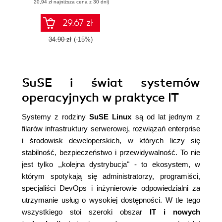
(20,94 zł najniższa cena z 30 dni)
29.67 zł
34.90 zł
(-15%)
SuSE i świat systemów
operacyjnych w praktyce IT
Systemy z rodziny
SuSE Linux
są od lat jednym z
filarów infrastruktury serwerowej, rozwiązań enterprise
i środowisk deweloperskich, w których liczy się
stabilność, bezpieczeństwo i przewidywalność. To nie
jest tylko ,,kolejna dystrybucja" - to ekosystem, w
którym spotykają się administratorzy, programiści,
specjaliści DevOps i inżynierowie odpowiedzialni za
utrzymanie usług o wysokiej dostępności. W tle tego
wszystkiego stoi szeroki obszar
IT i nowych