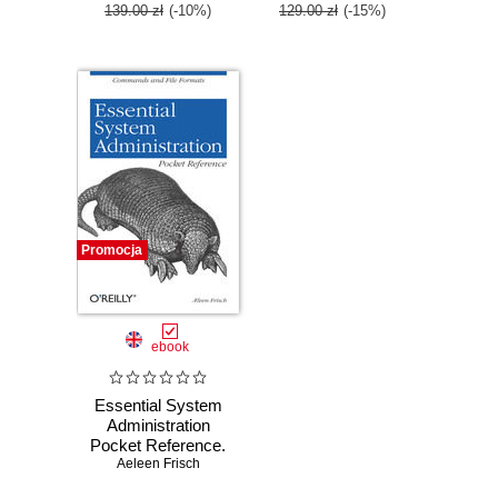
SCA exam
139.00 zł
(-10%)
129.00 zł
(-15%)
Promocja
ebook
Essential System
Administration
Pocket Reference.
Commands and
Aeleen Frisch
File Formats